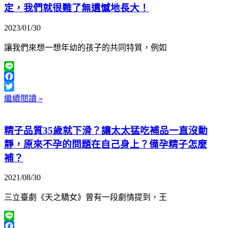
定，我們就很難了無遺憾地長大！
2023/01/30
讓我們來想一想年幼的孩子的共同特質，例如
Line
Facebook
Twitter
繼續閱讀 »
精子品質35歲就下滑？讓太太猛吃補品一直沒動
靜，原來不孕的問題在自己身上？備孕精子怎麼
補？
2021/08/30
三立臺劇《天之驕女》曾有一段劇情提到，王
Line