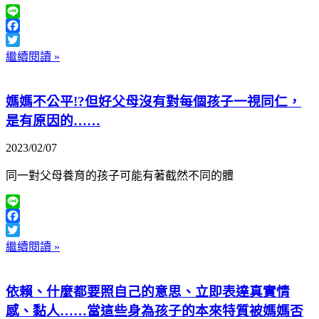
Line
Facebook
Twitter
繼續閱讀 »
媽媽不公平!?但好父母沒有對每個孩子一視同仁，
是有原因的……
2023/02/07
同一對父母養育的孩子可能有著截然不同的體
Line
Facebook
Twitter
繼續閱讀 »
依賴、什麼都要照自己的意思、立即表達真實情
感、黏人……當這些身為孩子的本來特質被媽媽否