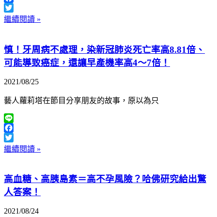
Facebook
Twitter
繼續閱讀 »
慎！牙周病不處理，染新冠肺炎死亡率高8.81倍、
可能導致癌症，還讓早產機率高4～7倍！
2021/08/25
藝人蘿莉塔在節目分享朋友的故事，原以為只
Line
Facebook
Twitter
繼續閱讀 »
高血糖、高胰島素＝高不孕風險？哈佛研究給出驚
人答案！
2021/08/24