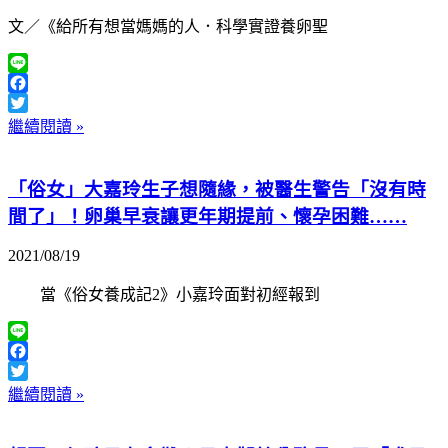
文／《給所有想當媽媽的人．科學實證養卵聖
Line
Facebook
Twitter
繼續閱讀 »
「俗女」大嘉玲生子想隨緣，被醫生警告「沒有時
間了」！卵巢早衰讓更年期提前、懷孕困難……
2021/08/19
當《俗女養成記2》小嘉玲面對初經報到
Line
Facebook
Twitter
繼續閱讀 »