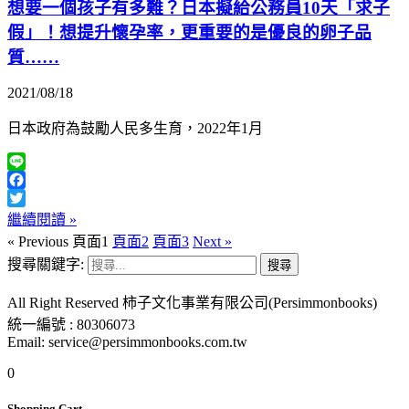
想要一個孩子有多難？日本擬給公務員10天「求子
假」！想提升懷孕率，更重要的是優良的卵子品
質……
2021/08/18
日本政府為鼓勵人民多生育，2022年1月
Line
Facebook
Twitter
繼續閱讀 »
« Previous
頁面
1
頁面
2
頁面
3
Next »
搜尋關鍵字:
All Right Reserved 柿子文化事業有限公司(Persimmonbooks)
統一編號 : 80306073
Email: service@persimmonbooks.com.tw
0
Shopping Cart