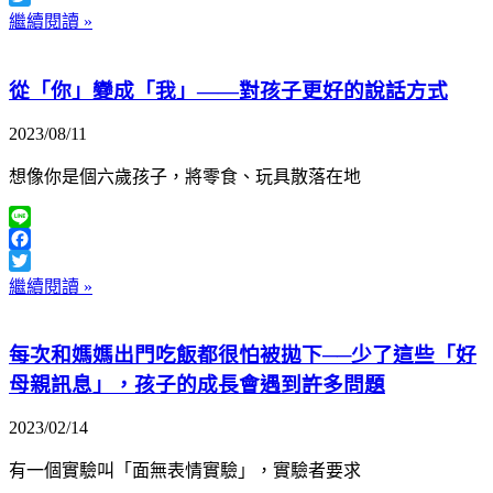
Twitter
繼續閱讀 »
從「你」變成「我」——對孩子更好的說話方式
2023/08/11
想像你是個六歲孩子，將零食、玩具散落在地
Line
Facebook
Twitter
繼續閱讀 »
每次和媽媽出門吃飯都很怕被拋下──少了這些「好
母親訊息」，孩子的成長會遇到許多問題
2023/02/14
有一個實驗叫「面無表情實驗」，實驗者要求