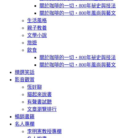
關於咖啡的一切‧800年祕史與技法
關於咖啡的一切‧800年風尚與藝文
生活風格
親子教養
文學小說
旅遊
飲食
關於咖啡的一切‧800年祕史與技法
關於咖啡的一切‧800年風尚與藝文
精選笑話
影音觀賞
恆好聊
貓起來說書
有聲書試聽
文章瀏覽排行
暢銷書籍
名人專欄
李明憲教授專欄