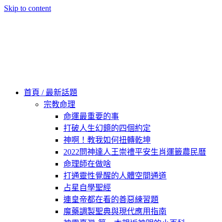
Skip to content
60秒看新世界
柿子文化
首頁 / 最新話題
宗教命理
命運最重要的事
打破人生幻鏡的四個約定
神啊！教我如何扭轉乾坤
2022問神達人王崇禮平安生肖運籤農民曆
命理師在做啥
打通靈性覺醒的人體空間通道
占星自學聖經
連皇帝都在看的善惡練習題
魔藥調製聖典與現代應用指南