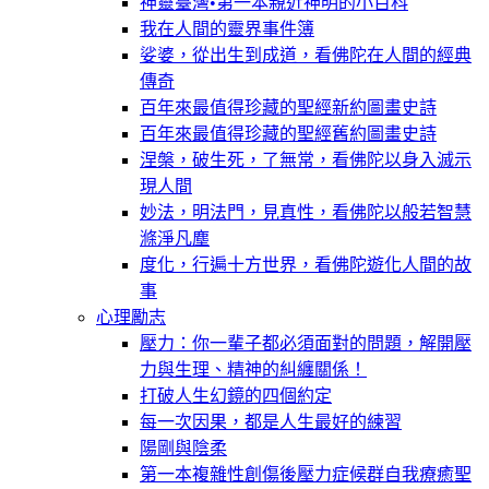
神靈臺灣•第一本親近神明的小百科
我在人間的靈界事件簿
娑婆，從出生到成道，看佛陀在人間的經典
傳奇
百年來最值得珍藏的聖經新約圖畫史詩
百年來最值得珍藏的聖經舊約圖畫史詩
涅槃，破生死，了無常，看佛陀以身入滅示
現人間
妙法，明法門，見真性，看佛陀以般若智慧
滌淨凡塵
度化，行遍十方世界，看佛陀遊化人間的故
事
心理勵志
壓力：你一輩子都必須面對的問題，解開壓
力與生理、精神的糾纏關係！
打破人生幻鏡的四個約定
每一次因果，都是人生最好的練習
陽剛與陰柔
第一本複雜性創傷後壓力症候群自我療癒聖