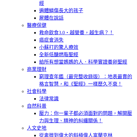
經
遍體鱗傷長大的孩子
屍體在說話
醫療保健
救命飲食3.0‧越營養，越生病？！
癌症會消失
小蘇打的驚人療效
全新低醣燃脂聖經
給所有想當媽媽的人．科學實證養卵聖經
商業理財
窮理查年鑑（最完整收錄版）：地表最賣的
格言智慧，和《聖經》一樣歷久不衰！
社會科學
法律常識
自然科普
壓力：你一輩子都必須面對的問題，解開壓
力與生理、精神的糾纏關係！
人文史地
從卑微到偉大的斜槓偉人富蘭克林