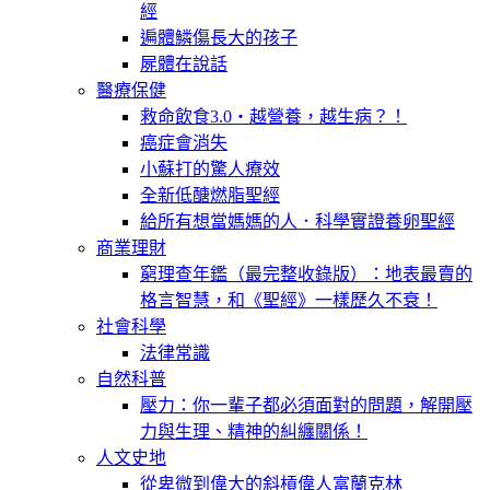
經
遍體鱗傷長大的孩子
屍體在說話
醫療保健
救命飲食3.0‧越營養，越生病？！
癌症會消失
小蘇打的驚人療效
全新低醣燃脂聖經
給所有想當媽媽的人．科學實證養卵聖經
商業理財
窮理查年鑑（最完整收錄版）：地表最賣的
格言智慧，和《聖經》一樣歷久不衰！
社會科學
法律常識
自然科普
壓力：你一輩子都必須面對的問題，解開壓
力與生理、精神的糾纏關係！
人文史地
從卑微到偉大的斜槓偉人富蘭克林