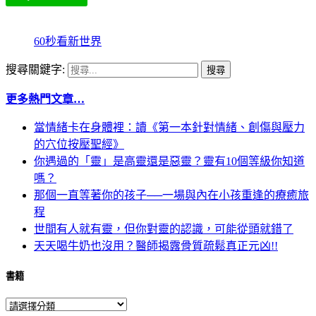
60秒看新世界
搜尋關鍵字:
更多熱門文章…
當情緒卡在身體裡：讀《第一本針對情緒、創傷與壓力
的穴位按壓聖經》
你遇過的「靈」是高靈還是惡靈？靈有10個等級你知道
嗎？
那個一直等著你的孩子──一場與內在小孩重逢的療癒旅
程
世間有人就有靈，但你對靈的認識，可能從頭就錯了
天天喝牛奶也沒用？醫師揭露骨質疏鬆真正元凶!!
書籍