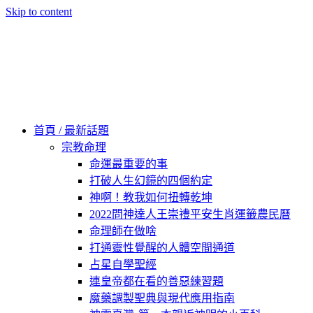
Skip to content
60秒看新世界
柿子文化
首頁 / 最新話題
宗教命理
命運最重要的事
打破人生幻鏡的四個約定
神啊！教我如何扭轉乾坤
2022問神達人王崇禮平安生肖運籤農民曆
命理師在做啥
打通靈性覺醒的人體空間通道
占星自學聖經
連皇帝都在看的善惡練習題
魔藥調製聖典與現代應用指南