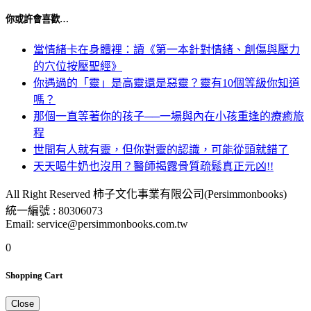
你或許會喜歡…
當情緒卡在身體裡：讀《第一本針對情緒、創傷與壓力
的穴位按壓聖經》
你遇過的「靈」是高靈還是惡靈？靈有10個等級你知道
嗎？
那個一直等著你的孩子──一場與內在小孩重逢的療癒旅
程
世間有人就有靈，但你對靈的認識，可能從頭就錯了
天天喝牛奶也沒用？醫師揭露骨質疏鬆真正元凶!!
All Right Reserved 柿子文化事業有限公司(Persimmonbooks)
統一編號 : 80306073
Email: service@persimmonbooks.com.tw
0
Shopping Cart
Close