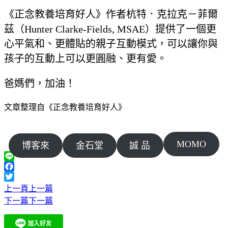
《正念教養培育好人》作者杭特．克拉克－菲爾
茲（Hunter Clarke-Fields, MSAE）提供了一個更
心平氣和、更體貼的親子互動模式，可以讓你與
孩子的互動上可以更圓融、更有愛。
爸媽們，加油！
文章整理自《正念教養培育好人》
MOMO
博客來
金石堂
誠 品
Line
Facebook
Twitter
上一頁
上一篇
下一篇
下一篇