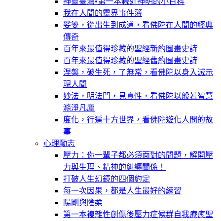
神靈臺灣•第一本親近神明的小百科
我在人間的靈界事件簿
娑婆，從出生到成道，看佛陀在人間的經典
傳奇
百年來最值得珍藏的聖經新約圖畫史詩
百年來最值得珍藏的聖經舊約圖畫史詩
涅槃，破生死，了無常，看佛陀以身入滅示
現人間
妙法，明法門，見真性，看佛陀以般若智慧
滌淨凡塵
度化，行遍十方世界，看佛陀遊化人間的故
事
心理勵志
壓力：你一輩子都必須面對的問題，解開壓
力與生理、精神的糾纏關係！
打破人生幻鏡的四個約定
每一次因果，都是人生最好的練習
陽剛與陰柔
第一本複雜性創傷後壓力症候群自我療癒聖