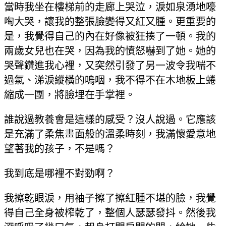
當時我坐在樓梯前的走廊上哭泣，淚如泉湧地嚎
啕大哭，讓我的整張臉變得又紅又腫。更重要的
是，我覺得自己的內在好像被狂揍了一頓。我的
兩歲女兒也在哭，因為我的憤怒嚇到了她。她的
哭聲鑽進我心裡，又突然引發了另一波令我喘不
過氣、涕淚縱橫的嗚咽，我不得不在木地板上蜷
縮成一團，將臉埋在手掌裡。
誰說過教養會是這樣的感受？沒人說過。它應該
是充滿了柔焦畫面般的溫柔時刻，我滿懷愛意地
望著我的孩子，不是嗎？
我到底是哪裡不對勁啊？
我擦乾眼淚，用袖子擦了擦紅腫不堪的臉，我覺
得自己全身被榨乾了，整個人瑟瑟發抖。然後我