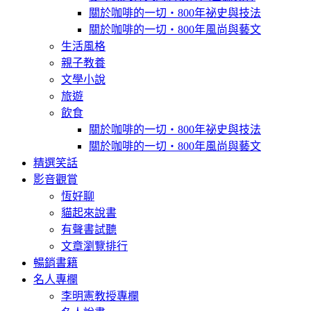
關於咖啡的一切‧800年祕史與技法
關於咖啡的一切‧800年風尚與藝文
生活風格
親子教養
文學小說
旅遊
飲食
關於咖啡的一切‧800年祕史與技法
關於咖啡的一切‧800年風尚與藝文
精選笑話
影音觀賞
恆好聊
貓起來說書
有聲書試聽
文章瀏覽排行
暢銷書籍
名人專欄
李明憲教授專欄