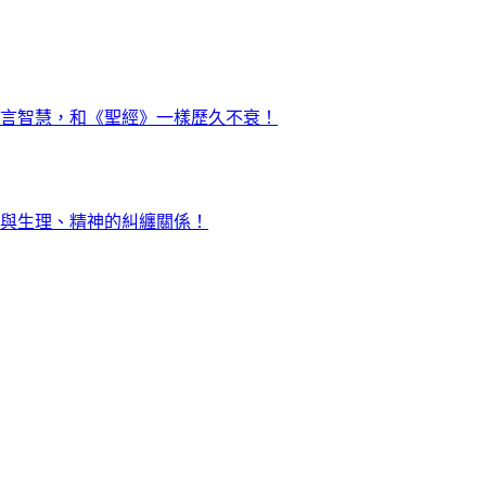
言智慧，和《聖經》一樣歷久不衰！
與生理、精神的糾纏關係！