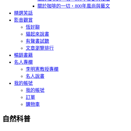
關於咖啡的一切‧800年風尚與藝文
精選笑話
影音觀賞
恆好聊
貓起來說書
有聲書試聽
文章瀏覽排行
暢銷書籍
名人專欄
李明憲教授專欄
名人說書
我的帳號
我的帳號
訂單
購物車
自然科普