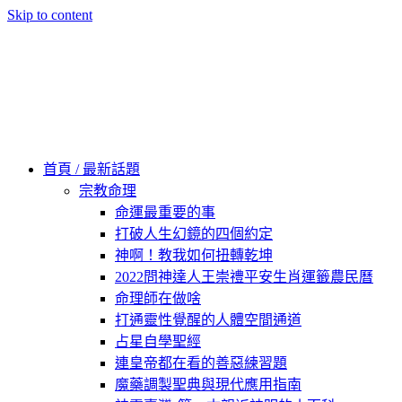
Skip to content
60秒看新世界
柿子文化
首頁 / 最新話題
宗教命理
命運最重要的事
打破人生幻鏡的四個約定
神啊！教我如何扭轉乾坤
2022問神達人王崇禮平安生肖運籤農民曆
命理師在做啥
打通靈性覺醒的人體空間通道
占星自學聖經
連皇帝都在看的善惡練習題
魔藥調製聖典與現代應用指南