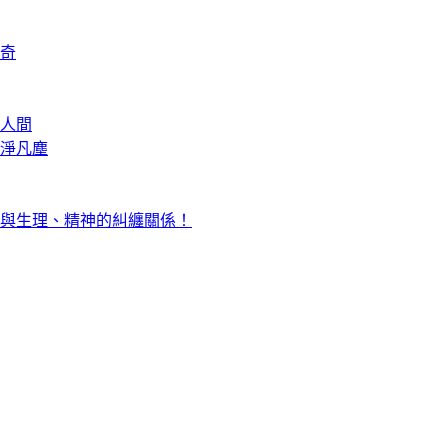
奇
人間
淨凡塵
與生理、精神的糾纏關係！