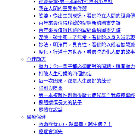
神靈臺灣•第一本親近神明的小百科
我在人間的靈界事件簿
娑婆，從出生到成道，看佛陀在人間的經典傳
百年來最值得珍藏的聖經新約圖畫史詩
百年來最值得珍藏的聖經舊約圖畫史詩
涅槃，破生死，了無常，看佛陀以身入滅示現
妙法，明法門，見真性，看佛陀以般若智慧滌
度化，行遍十方世界，看佛陀遊化人間的故事
心理勵志
壓力：你一輩子都必須面對的問題，解開壓力
打破人生幻鏡的四個約定
每一次因果，都是人生最好的練習
陽剛與陰柔
第一本複雜性創傷後壓力症候群自我療癒聖經
遍體鱗傷長大的孩子
屍體在說話
醫療保健
救命飲食3.0‧越營養，越生病？！
癌症會消失