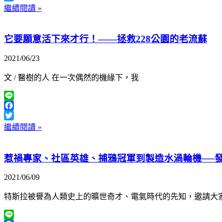
Twitter
繼續閱讀 »
它要願意活下來才行！——拯救228公園的老流蘇
2021/06/23
文 / 醫樹的人 在一次偶然的機緣下，我
Line
Facebook
Twitter
繼續閱讀 »
惹禍專家、社區英雄、捕鴉冠軍到製造水渦輪機──
2021/06/09
特斯拉被譽為人類史上的曠世奇才、電氣時代的先知，邀請大