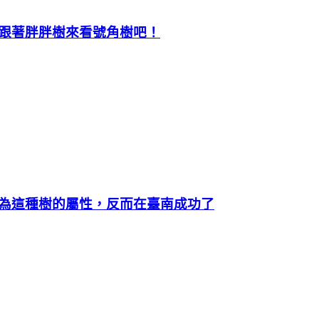
跟著胖胖樹來看號角樹吧！
為這種樹的屬性，反而在臺南成功了