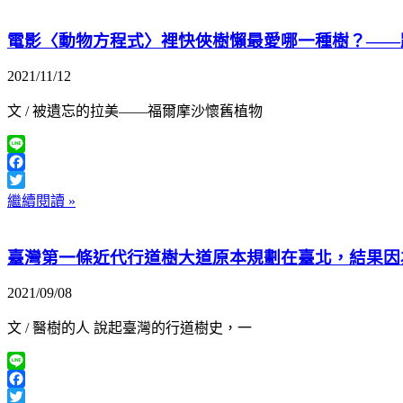
電影〈動物方程式〉裡快俠樹懶最愛哪一種樹？——
2021/11/12
文 / 被遺忘的拉美——福爾摩沙懷舊植物
Line
Facebook
Twitter
繼續閱讀 »
臺灣第一條近代行道樹大道原本規劃在臺北，結果因
2021/09/08
文 / 醫樹的人 說起臺灣的行道樹史，一
Line
Facebook