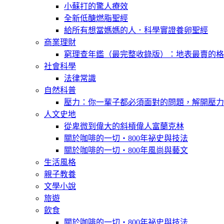
小蘇打的驚人療效
全新低醣燃脂聖經
給所有想當媽媽的人．科學實證養卵聖經
商業理財
窮理查年鑑（最完整收錄版）：地表最賣的格
社會科學
法律常識
自然科普
壓力：你一輩子都必須面對的問題，解開壓力
人文史地
從卑微到偉大的斜槓偉人富蘭克林
關於咖啡的一切‧800年祕史與技法
關於咖啡的一切‧800年風尚與藝文
生活風格
親子教養
文學小說
旅遊
飲食
關於咖啡的一切‧800年祕史與技法