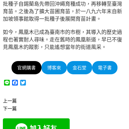
批種子自錫蘭島先帶回沖繩育種成功，再移轉至臺灣
育苗。之後為了擴大苗圃育苗，於一八九六年末自新
加坡領事館取得一批種子後展開育苗計畫。
如今，鳳凰木已成為臺南市的市樹，其導入的歷史過
程也著實耐人尋味。走在舊時的鳳凰新道，早已不復
見鳳凰木的蹤影，只能遙想當年的街道風采。
官網購書
博客來
金石堂
電子書
L
F
T
i
a
w
n
c
i
e
e
t
上一篇
b
t
下一篇
o
e
o
r
k