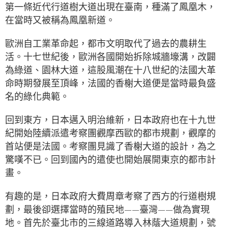
第一條近代行道樹大道出現在臺南，種滿了鳳凰木，
在當時又被稱為鳳凰新道。
歐洲自工業革命起，都市文明取代了過去的農耕生
活。十七世紀後，歐洲各國開始拆除城牆壕溝，改闢
為綠道、園林大道，這股風潮在十八世紀的法國大革
命時期發展至頂峰，法國的香榭大道便是當時最負盛
名的綠化典範。
回到東方，日本邁入明治維新，日本政府也在十九世
紀開始陸續派遣考察團觀摩西歐的都市規劃，觀摩的
首站便是法國。考察團見識了香榭大道的設計，為之
驚嘆不已。回到國內的遣使也開始展開東京的都市計
畫。
有趣的是，日本政府大費周章考察了西方的行道樹規
劃，最後卻選擇當時的殖民地——臺灣——做為實現
地。首先於臺北市的三線道路導入林蔭大道規劃，號