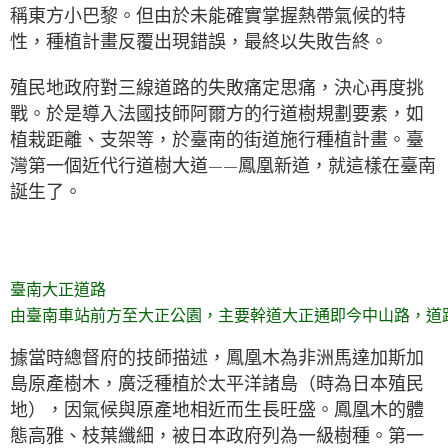
稱東方小巴黎。但由於未能確實掌握熱帶氣候的特
性，種植計畫反覆出現錯誤，最終以失敗告終。
殖民地政府對三線道路的失敗痛定思痛，決心再度挑
戰。於是導入法國技師阿爾方的行道樹規劃要素，如
植栽距離、支架等，於臺南的街道施行種植計畫。臺
灣第一個近代行道樹大道——鳳凰新道，就這樣在臺南
誕生了。
臺南大正道路
由臺南車站前方至大正公園，主要幹道大正通即今中山路，道
據當時總督府的技師描述，鳳凰木為非洲馬達加斯加
島原產樹木，廣泛種植於太平洋諸島（時為日本殖民
地），因氣候與原產地相近而生長旺盛。鳳凰木的體
態高雅、枝葉纖細，被日本政府列為一級樹種。第一