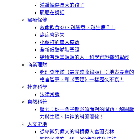
遍體鱗傷長大的孩子
屍體在說話
醫療保健
救命飲食3.0‧越營養，越生病？！
癌症會消失
小蘇打的驚人療效
全新低醣燃脂聖經
給所有想當媽媽的人．科學實證養卵聖經
商業理財
窮理查年鑑（最完整收錄版）：地表最賣的
格言智慧，和《聖經》一樣歷久不衰！
社會科學
法律常識
自然科普
壓力：你一輩子都必須面對的問題，解開壓
力與生理、精神的糾纏關係！
人文史地
從卑微到偉大的斜槓偉人富蘭克林