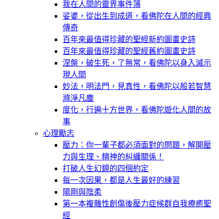
我在人間的靈界事件簿
娑婆，從出生到成道，看佛陀在人間的經典
傳奇
百年來最值得珍藏的聖經新約圖畫史詩
百年來最值得珍藏的聖經舊約圖畫史詩
涅槃，破生死，了無常，看佛陀以身入滅示
現人間
妙法，明法門，見真性，看佛陀以般若智慧
滌淨凡塵
度化，行遍十方世界，看佛陀遊化人間的故
事
心理勵志
壓力：你一輩子都必須面對的問題，解開壓
力與生理、精神的糾纏關係！
打破人生幻鏡的四個約定
每一次因果，都是人生最好的練習
陽剛與陰柔
第一本複雜性創傷後壓力症候群自我療癒聖
經