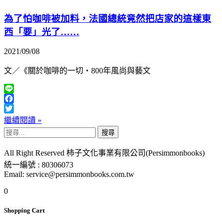
為了怕咖啡被加料，法國總統竟然把店家的這樣東
西「要」光了……
2021/09/08
文／《關於咖啡的一切‧800年風尚與藝文
Line
Facebook
Twitter
繼續閱讀 »
搜
尋
All Right Reserved 柿子文化事業有限公司(Persimmonbooks)
關
統一編號 : 80306073
鍵
Email: service@persimmonbooks.com.tw
字:
0
Shopping Cart