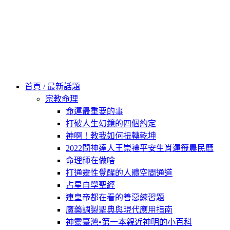
Skip
to
content
60秒看新世界
柿子文化
首頁 / 最新話題
宗教命理
命運最重要的事
打破人生幻鏡的四個約定
神啊！教我如何扭轉乾坤
2022問神達人王崇禮平安生肖運籤農民曆
命理師在做啥
打通靈性覺醒的人體空間通道
占星自學聖經
連皇帝都在看的善惡練習題
魔藥調製聖典與現代應用指南
神靈臺灣•第一本親近神明的小百科