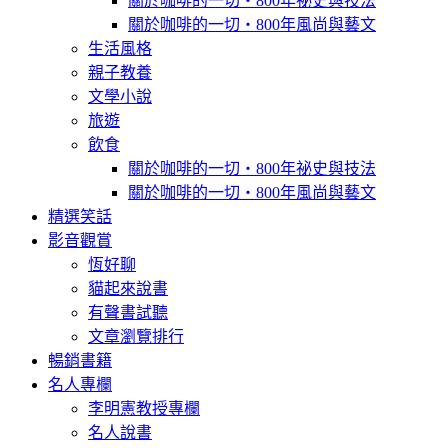
關於咖啡的一切‧800年祕史與技法
關於咖啡的一切‧800年風尚與藝文
生活風格
親子教養
文學小說
旅遊
飲食
關於咖啡的一切‧800年祕史與技法
關於咖啡的一切‧800年風尚與藝文
精選笑話
影音觀賞
恆好聊
貓起來說書
有聲書試聽
文章瀏覽排行
暢銷書籍
名人專欄
李明憲教授專欄
名人說書