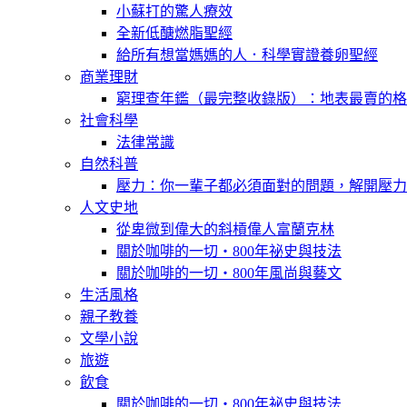
小蘇打的驚人療效
全新低醣燃脂聖經
給所有想當媽媽的人．科學實證養卵聖經
商業理財
窮理查年鑑（最完整收錄版）：地表最賣的格
社會科學
法律常識
自然科普
壓力：你一輩子都必須面對的問題，解開壓力
人文史地
從卑微到偉大的斜槓偉人富蘭克林
關於咖啡的一切‧800年祕史與技法
關於咖啡的一切‧800年風尚與藝文
生活風格
親子教養
文學小說
旅遊
飲食
關於咖啡的一切‧800年祕史與技法