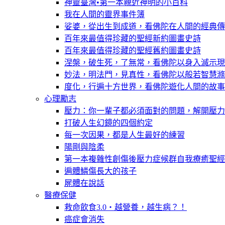
神靈臺灣•第一本親近神明的小百科
我在人間的靈界事件簿
娑婆，從出生到成道，看佛陀在人間的經典傳
百年來最值得珍藏的聖經新約圖畫史詩
百年來最值得珍藏的聖經舊約圖畫史詩
涅槃，破生死，了無常，看佛陀以身入滅示現
妙法，明法門，見真性，看佛陀以般若智慧滌
度化，行遍十方世界，看佛陀遊化人間的故事
心理勵志
壓力：你一輩子都必須面對的問題，解開壓力
打破人生幻鏡的四個約定
每一次因果，都是人生最好的練習
陽剛與陰柔
第一本複雜性創傷後壓力症候群自我療癒聖經
遍體鱗傷長大的孩子
屍體在說話
醫療保健
救命飲食3.0‧越營養，越生病？！
癌症會消失