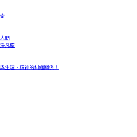
奇
人間
淨凡塵
與生理、精神的糾纏關係！