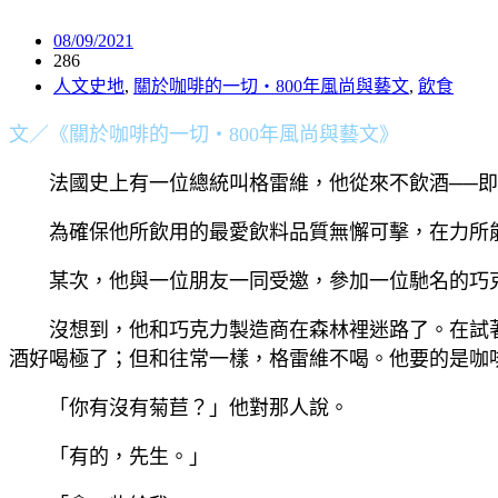
08/09/2021
286
人文史地
,
關於咖啡的一切‧800年風尚與藝文
,
飲食
文／《關於咖啡的一切‧800年風尚與藝文》
法國史上有一位總統叫格雷維，他從來不飲酒──即
為確保他所飲用的最愛飲料品質無懈可擊，在力所能
某次，他與一位朋友一同受邀，參加一位馳名的巧克
沒想到，他和巧克力製造商在森林裡迷路了。在試著
酒好喝極了；但和往常一樣，格雷維不喝。他要的是咖啡
「你有沒有菊苣？」他對那人說。
「有的，先生。」