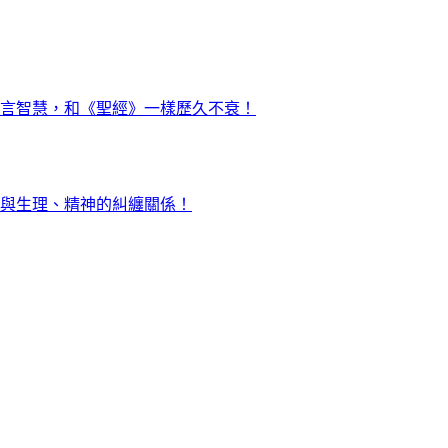
言智慧，和《聖經》一樣歷久不衰！
與生理、精神的糾纏關係！