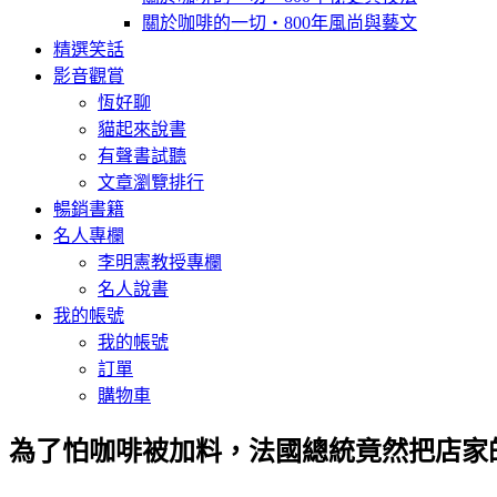
關於咖啡的一切‧800年風尚與藝文
精選笑話
影音觀賞
恆好聊
貓起來說書
有聲書試聽
文章瀏覽排行
暢銷書籍
名人專欄
李明憲教授專欄
名人說書
我的帳號
我的帳號
訂單
購物車
為了怕咖啡被加料，法國總統竟然把店家