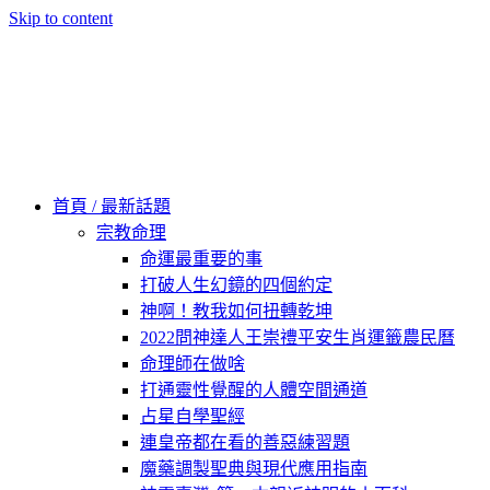
Skip to content
60秒看新世界
柿子文化
首頁 / 最新話題
宗教命理
命運最重要的事
打破人生幻鏡的四個約定
神啊！教我如何扭轉乾坤
2022問神達人王崇禮平安生肖運籤農民曆
命理師在做啥
打通靈性覺醒的人體空間通道
占星自學聖經
連皇帝都在看的善惡練習題
魔藥調製聖典與現代應用指南