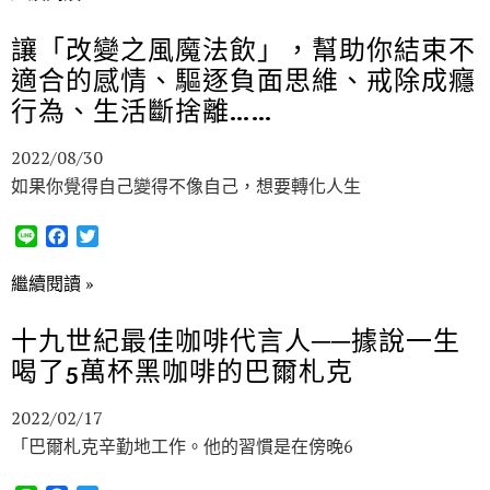
e
e
t
b
t
讓「改變之風魔法飲」，幫助你結束不
o
e
適合的感情、驅逐負面思維、戒除成癮
o
r
k
行為、生活斷捨離……
2022/08/30
如果你覺得自己變得不像自己，想要轉化人生
L
F
T
i
a
w
n
c
i
繼續閱讀 »
e
e
t
b
t
十九世紀最佳咖啡代言人──據說一生
o
e
喝了5萬杯黑咖啡的巴爾札克
o
r
k
2022/02/17
「巴爾札克辛勤地工作。他的習慣是在傍晚6