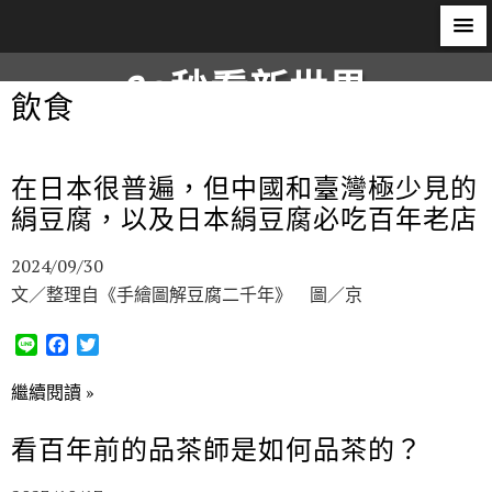
60秒看新世界
飲食
柿子文化
在日本很普遍，但中國和臺灣極少見的
絹豆腐，以及日本絹豆腐必吃百年老店
2024/09/30
文／整理自《手繪圖解豆腐二千年》 圖／京
L
F
T
i
a
w
n
c
i
繼續閱讀 »
e
e
t
b
t
看百年前的品茶師是如何品茶的？
o
e
o
r