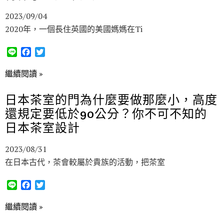
k
2023/09/04
2020年，一個長住英國的美國媽媽在Ti
L
F
T
i
a
w
n
c
i
繼續閱讀 »
e
e
t
b
t
日本茶室的門為什麼要做那麼小，高度
o
e
還規定要低於90公分？你不可不知的
o
r
k
日本茶室設計
2023/08/31
在日本古代，茶會較屬於貴族的活動，把茶室
L
F
T
i
a
w
n
c
i
繼續閱讀 »
e
e
t