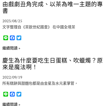
b
t
由戲劇丑角完成、以茶為唯一主題的專
o
e
書
o
r
k
2023/08/25
文字整理自《茶飲世紀踏查》 在中國全境茶
L
F
T
i
a
w
n
c
i
繼續閱讀 »
e
e
t
b
t
慶生為什麼要吃生日蛋糕、吹蠟燭？原
o
e
來是魔法啊！
o
r
k
2022/09/19
所有糕餅與甜麵包都是由金星及水元素掌管，
L
F
T
i
a
w
n
c
i
繼續閱讀 »