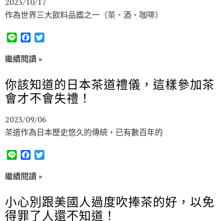
2023/10/17
k
作為世界三大飲料品鑑之一（茶、酒、咖啡）
L
F
T
i
a
w
n
c
i
繼續閱讀 »
e
e
t
b
t
你該知道的日本茶道禮儀，這樣參加茶
o
e
會才不會失禮！
o
r
k
2023/09/06
茶道作為日本歷史悠久的傳統，已有數百年的
L
F
T
i
a
w
n
c
i
繼續閱讀 »
e
e
t
b
t
小心別跟美國人過度吹捧茶的好，以免
o
e
得罪了人還不知道！
o
r