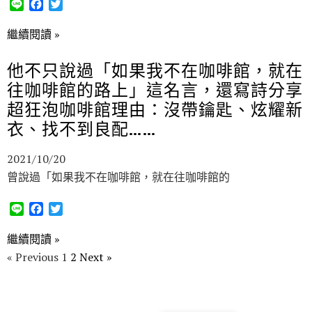
L
F
T
i
a
w
n
c
i
繼續閱讀 »
e
e
t
b
t
他不只說過「如果我不在咖啡館，就在
o
e
往咖啡館的路上」這名言，還寫詩分享
o
r
k
超狂泡咖啡館理由：沒帶鑰匙、炫耀新
衣、找不到良配……
2021/10/20
曾說過「如果我不在咖啡館，就在往咖啡館的
L
F
T
i
a
w
n
c
i
繼續閱讀 »
e
e
t
« Previous
1
2
Next »
b
t
o
e
o
r
k