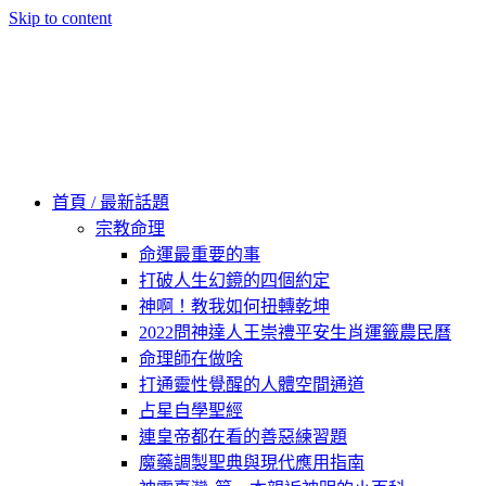
Skip to content
60秒看新世界
柿子文化
首頁 / 最新話題
宗教命理
命運最重要的事
打破人生幻鏡的四個約定
神啊！教我如何扭轉乾坤
2022問神達人王崇禮平安生肖運籤農民曆
命理師在做啥
打通靈性覺醒的人體空間通道
占星自學聖經
連皇帝都在看的善惡練習題
魔藥調製聖典與現代應用指南