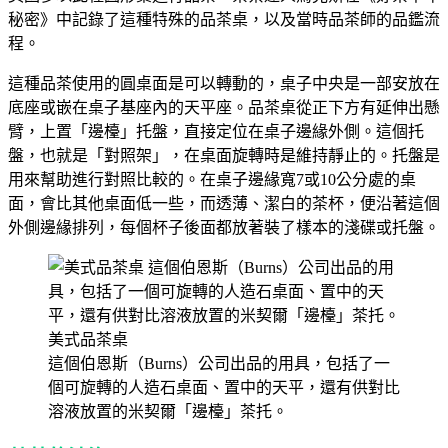
秘密》中記錄了這種特殊的品茶桌，以及當時品茶師的品鑑流
程。
這種品茶使用的圓桌面是可以轉動的，桌子中央是一部安放在
底座或嵌在桌子基座內的天平座。品茶桌從正下方有延伸出懸
臂，上置「邊檯」托盤，直接定位在桌子邊緣外側。這個托
盤，也就是「對照架」，在桌面旋轉時是維持靜止的。托盤是
用來幫助進行對照比較的。在桌子邊緣寬7或10公分處的桌
面，會比其他桌面低一些，而透薄、潔白的茶杯，便沿著這個
外側邊緣排列，每個杯子後面都放著裝了樣本的淺碟或托盤。
美式品茶桌
這個伯恩斯（Burns）公司出品的用具，包括了一
個可旋轉的人造石桌面、置中的天平，還有供對比
溶液放置的米契爾「邊檯」茶托。