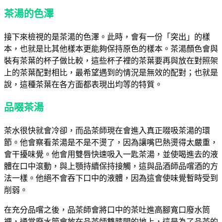
茶湯的色澤
接下來檢視的是茶湯的色澤。此時，會有一份「突出」的樣
本，也就是比其他樣本更能夠保持原色的樣本。茶湯顏色會與
裝有茶葉的杯子做比較，這些杯子裡的茶葉要再與放在對照架
上的茶葉配對相比，最希望遇到的情況是無效的配對；也就是
說，這種茶葉在各方面都表現出均等的特質。
品啜茶湯
茶水很快就會冷卻，而品茶師現在會進入真正啜吸茶湯的環
節。他會察看茶湯是不是不燙了，因為讓嘴巴熱燙得太嚴重，
會干擾味覺。他會用雙唇快速吸入一匙茶湯，並使喝進去的液
體在口中滾動，與上顎持續保持接觸，這與品酒師品嚐酒的方
法一樣。他絕不會吞下口中的液體，因為這會使味覺暫時受到
削弱。
在充分品嚐之後，品茶師會將口中的茶吐進高腳寬口廢水筒
裡，通常廢水筒會放在品茶師雙膝間的地上，這是為了品茶的