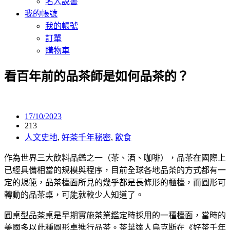
名人說書
我的帳號
我的帳號
訂單
購物車
看百年前的品茶師是如何品茶的？
17/10/2023
213
人文史地
,
好茶千年秘密
,
飲食
作為世界三大飲料品鑑之一（茶、酒、咖啡），品茶在國際上
已經具備相當的規模與程序，目前全球各地品茶的方式都有一
定的規範，品茶檯面所見的幾乎都是長條形的櫃檯，而圓形可
轉動的品茶桌，可能就較少人知道了。
圓桌型品茶桌是早期實施茶業鑑定時採用的一種檯面，當時的
美國多以此種圓形桌進行品茶。茶葉達人烏克斯在《好茶千年