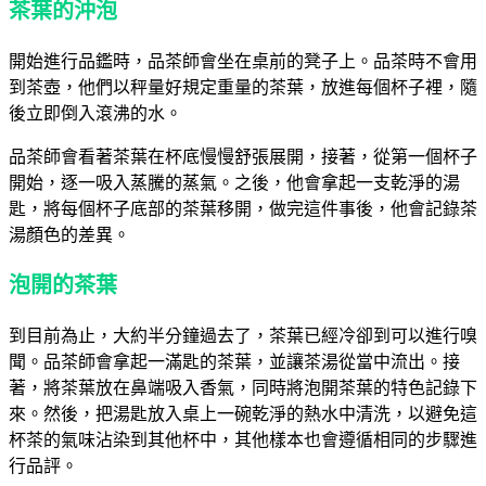
茶葉的沖泡
開始進行品鑑時，品茶師會坐在桌前的凳子上。品茶時不會用
到茶壺，他們以秤量好規定重量的茶葉，放進每個杯子裡，隨
後立即倒入滾沸的水。
品茶師會看著茶葉在杯底慢慢舒張展開，接著，從第一個杯子
開始，逐一吸入蒸騰的蒸氣。之後，他會拿起一支乾淨的湯
匙，將每個杯子底部的茶葉移開，做完這件事後，他會記錄茶
湯顏色的差異。
泡開的茶葉
到目前為止，大約半分鐘過去了，茶葉已經冷卻到可以進行嗅
聞。品茶師會拿起一滿匙的茶葉，並讓茶湯從當中流出。接
著，將茶葉放在鼻端吸入香氣，同時將泡開茶葉的特色記錄下
來。然後，把湯匙放入桌上一碗乾淨的熱水中清洗，以避免這
杯茶的氣味沾染到其他杯中，其他樣本也會遵循相同的步驟進
行品評。