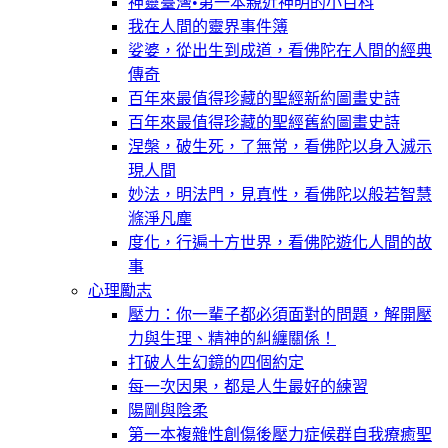
神靈臺灣•第一本親近神明的小百科
我在人間的靈界事件簿
娑婆，從出生到成道，看佛陀在人間的經典
傳奇
百年來最值得珍藏的聖經新約圖畫史詩
百年來最值得珍藏的聖經舊約圖畫史詩
涅槃，破生死，了無常，看佛陀以身入滅示
現人間
妙法，明法門，見真性，看佛陀以般若智慧
滌淨凡塵
度化，行遍十方世界，看佛陀遊化人間的故
事
心理勵志
壓力：你一輩子都必須面對的問題，解開壓
力與生理、精神的糾纏關係！
打破人生幻鏡的四個約定
每一次因果，都是人生最好的練習
陽剛與陰柔
第一本複雜性創傷後壓力症候群自我療癒聖