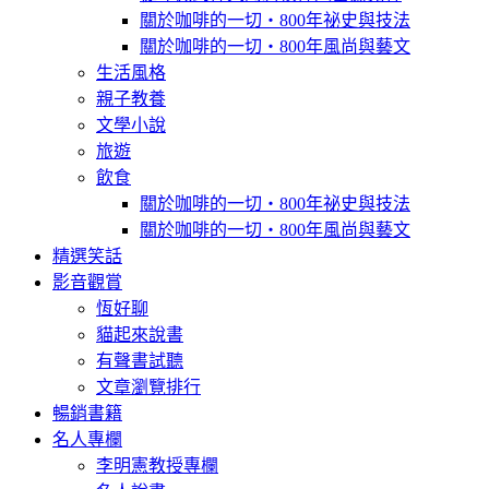
關於咖啡的一切‧800年祕史與技法
關於咖啡的一切‧800年風尚與藝文
生活風格
親子教養
文學小說
旅遊
飲食
關於咖啡的一切‧800年祕史與技法
關於咖啡的一切‧800年風尚與藝文
精選笑話
影音觀賞
恆好聊
貓起來說書
有聲書試聽
文章瀏覽排行
暢銷書籍
名人專欄
李明憲教授專欄