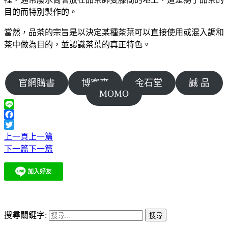
目的而特別製作的。
當然，品茶的宗旨是以決定某種茶葉可以直接使用或混入調和
茶中做為目的，並認識茶葉的真正特色。
官網購書
博客來
金石堂
誠 品
MOMO
Line
Facebook
Twitter
上一頁
上一篇
下一篇
下一篇
搜尋關鍵字: