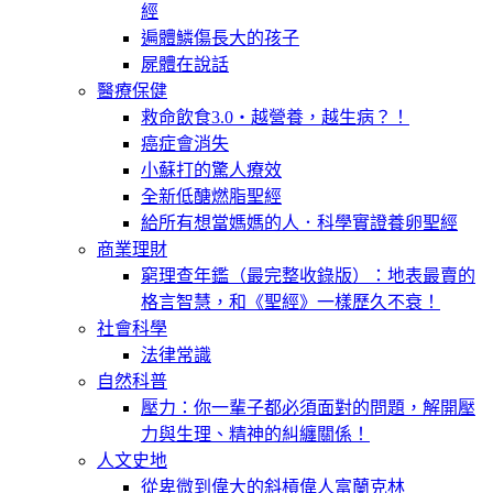
經
遍體鱗傷長大的孩子
屍體在說話
醫療保健
救命飲食3.0‧越營養，越生病？！
癌症會消失
小蘇打的驚人療效
全新低醣燃脂聖經
給所有想當媽媽的人．科學實證養卵聖經
商業理財
窮理查年鑑（最完整收錄版）：地表最賣的
格言智慧，和《聖經》一樣歷久不衰！
社會科學
法律常識
自然科普
壓力：你一輩子都必須面對的問題，解開壓
力與生理、精神的糾纏關係！
人文史地
從卑微到偉大的斜槓偉人富蘭克林