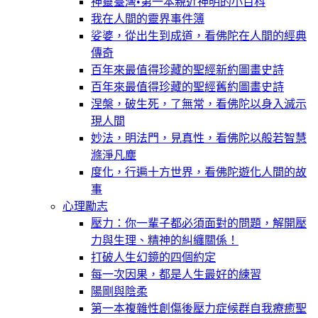
神靈臺灣•第一本親近神明的小百科
我在人間的靈界事件簿
娑婆，從出生到成道，看佛陀在人間的經典
傳奇
百年來最值得珍藏的聖經新約圖畫史詩
百年來最值得珍藏的聖經舊約圖畫史詩
涅槃，破生死，了無常，看佛陀以身入滅示
現人間
妙法，明法門，見真性，看佛陀以般若智慧
滌淨凡塵
度化，行遍十方世界，看佛陀遊化人間的故
事
心理勵志
壓力：你一輩子都必須面對的問題，解開壓
力與生理、精神的糾纏關係！
打破人生幻鏡的四個約定
每一次因果，都是人生最好的練習
陽剛與陰柔
第一本複雜性創傷後壓力症候群自我療癒聖