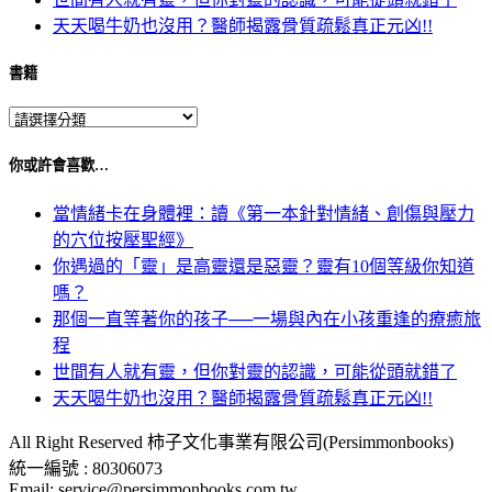
天天喝牛奶也沒用？醫師揭露骨質疏鬆真正元凶!!
書籍
你或許會喜歡…
當情緒卡在身體裡：讀《第一本針對情緒、創傷與壓力
的穴位按壓聖經》
你遇過的「靈」是高靈還是惡靈？靈有10個等級你知道
嗎？
那個一直等著你的孩子──一場與內在小孩重逢的療癒旅
程
世間有人就有靈，但你對靈的認識，可能從頭就錯了
天天喝牛奶也沒用？醫師揭露骨質疏鬆真正元凶!!
All Right Reserved 柿子文化事業有限公司(Persimmonbooks)
統一編號 : 80306073
Email: service@persimmonbooks.com.tw