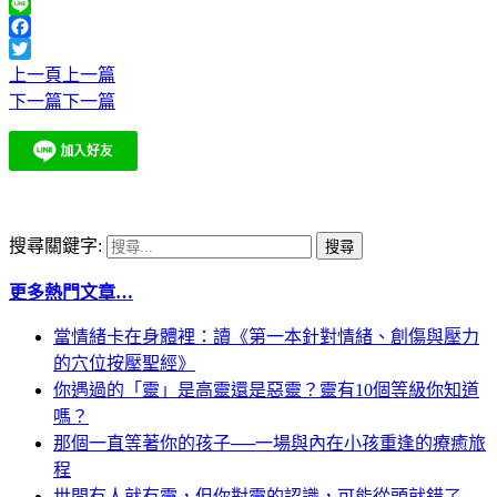
Line
Facebook
Twitter
上一頁
上一篇
下一篇
下一篇
搜尋關鍵字:
更多熱門文章…
當情緒卡在身體裡：讀《第一本針對情緒、創傷與壓力
的穴位按壓聖經》
你遇過的「靈」是高靈還是惡靈？靈有10個等級你知道
嗎？
那個一直等著你的孩子──一場與內在小孩重逢的療癒旅
程
世間有人就有靈，但你對靈的認識，可能從頭就錯了