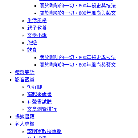
關於咖啡的一切‧800年祕史與技法
關於咖啡的一切‧800年風尚與藝文
生活風格
親子教養
文學小說
旅遊
飲食
關於咖啡的一切‧800年祕史與技法
關於咖啡的一切‧800年風尚與藝文
精選笑話
影音觀賞
恆好聊
貓起來說書
有聲書試聽
文章瀏覽排行
暢銷書籍
名人專欄
李明憲教授專欄