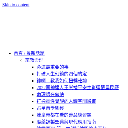
Skip to content
60秒看新世界
柿子文化
首頁 / 最新話題
宗教命理
命運最重要的事
打破人生幻鏡的四個約定
神啊！教我如何扭轉乾坤
2022問神達人王崇禮平安生肖運籤農民曆
命理師在做啥
打通靈性覺醒的人體空間通道
占星自學聖經
連皇帝都在看的善惡練習題
魔藥調製聖典與現代應用指南