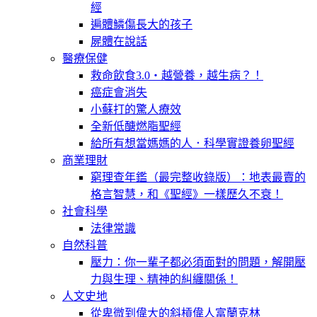
經
遍體鱗傷長大的孩子
屍體在說話
醫療保健
救命飲食3.0‧越營養，越生病？！
癌症會消失
小蘇打的驚人療效
全新低醣燃脂聖經
給所有想當媽媽的人．科學實證養卵聖經
商業理財
窮理查年鑑（最完整收錄版）：地表最賣的
格言智慧，和《聖經》一樣歷久不衰！
社會科學
法律常識
自然科普
壓力：你一輩子都必須面對的問題，解開壓
力與生理、精神的糾纏關係！
人文史地
從卑微到偉大的斜槓偉人富蘭克林