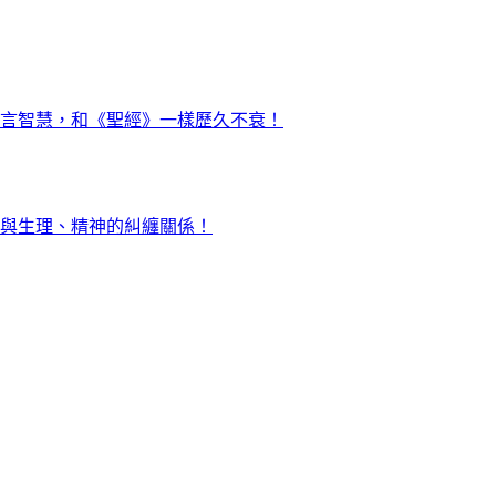
言智慧，和《聖經》一樣歷久不衰！
與生理、精神的糾纏關係！