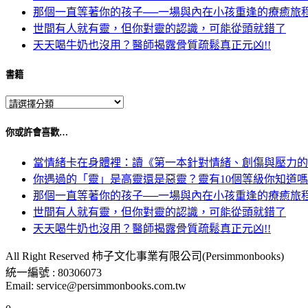
那個一直等著你的孩子──一場與內在小孩重逢的療癒旅
世間有人就有靈，但你對靈的認識，可能從頭就錯了
天天喝牛奶也沒用？醫師揭露骨質疏鬆真正元凶!!
書籍
你或許會喜歡…
當情緒卡在身體裡：讀《第一本針對情緒、創傷與壓力的
你遇過的「靈」是高靈還是惡靈？靈有10個等級你知道
那個一直等著你的孩子──一場與內在小孩重逢的療癒旅
世間有人就有靈，但你對靈的認識，可能從頭就錯了
天天喝牛奶也沒用？醫師揭露骨質疏鬆真正元凶!!
All Right Reserved 柿子文化事業有限公司(Persimmonbooks)
統一編號 : 80306073
Email: service@persimmonbooks.com.tw