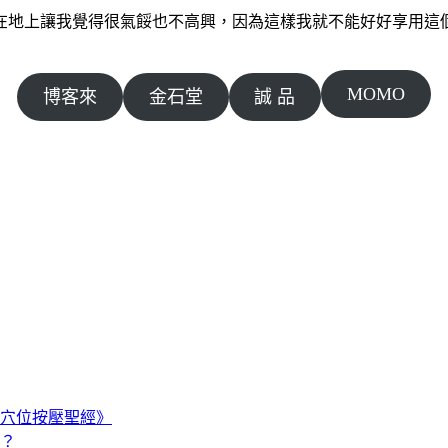
在地上讓我覺得很氣餒也不高興，因為這樣我就不能好好享用這
MOMO
博客來
金石堂
誠 品
穴位按壓聖經》
嗎？