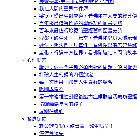
神靈臺灣•第一本親近神明的小百科
我在人間的靈界事件簿
娑婆，從出生到成道，看佛陀在人間的經典傳
百年來最值得珍藏的聖經新約圖畫史詩
百年來最值得珍藏的聖經舊約圖畫史詩
涅槃，破生死，了無常，看佛陀以身入滅示現
妙法，明法門，見真性，看佛陀以般若智慧滌
度化，行遍十方世界，看佛陀遊化人間的故事
心理勵志
壓力：你一輩子都必須面對的問題，解開壓力
打破人生幻鏡的四個約定
每一次因果，都是人生最好的練習
陽剛與陰柔
第一本複雜性創傷後壓力症候群自我療癒聖經
遍體鱗傷長大的孩子
屍體在說話
醫療保健
救命飲食3.0‧越營養，越生病？！
癌症會消失