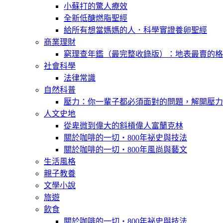
小蘇打的驚人療效
全新低醣燃脂聖經
給所有想當媽媽的人．科學實證養卵聖經
商業理財
窮理查年鑑（最完整收錄版）：地表最賣的格
社會科學
法律常識
自然科普
壓力：你一輩子都必須面對的問題，解開壓力
人文史地
從卑微到偉大的斜槓偉人富蘭克林
關於咖啡的一切‧800年祕史與技法
關於咖啡的一切‧800年風尚與藝文
生活風格
親子教養
文學小說
旅遊
飲食
關於咖啡的一切‧800年祕史與技法