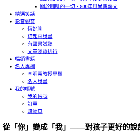
關於咖啡的一切‧800年風尚與藝文
精選笑話
影音觀賞
恆好聊
貓起來說書
有聲書試聽
文章瀏覽排行
暢銷書籍
名人專欄
李明憲教授專欄
名人說書
我的帳號
我的帳號
訂單
購物車
從「你」變成「我」——對孩子更好的說