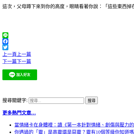
這次，父母蹲下來到你的高度，眼睛看著你說：「這些東西掉
Line
Facebook
Twitter
上一頁
上一篇
下一篇
下一篇
搜尋關鍵字:
更多熱門文章…
當情緒卡在身體裡：讀《第一本針對情緒、創傷與壓力的
你遇過的「靈」是高靈還是惡靈？靈有10個等級你知道