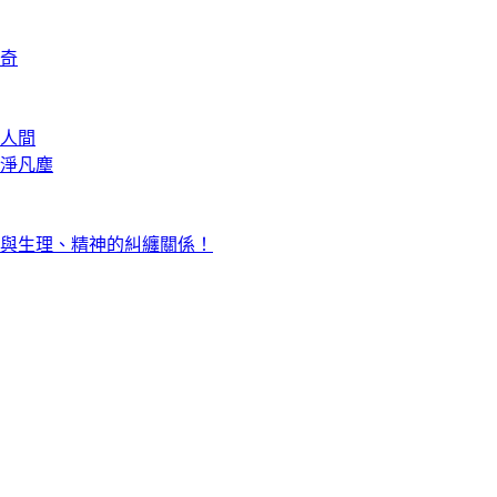
奇
人間
淨凡塵
與生理、精神的糾纏關係！