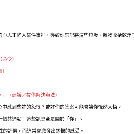
的心思正陷入某件事裡，導致你忘記將這些垃圾、雜物收拾乾淨
（命令）
脅）
）
。」（建議／提供解決辦法）
心中感到些許的怨恨？或許你的答案可能會讓你恍然大悟。
一個共通點：這些訊息全是關於「你」。
批判性的評價，而這常會激發出怨恨的感受。