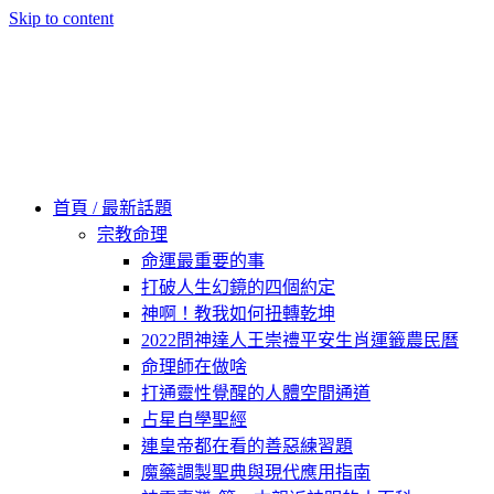
Skip to content
60秒看新世界
柿子文化
首頁 / 最新話題
宗教命理
命運最重要的事
打破人生幻鏡的四個約定
神啊！教我如何扭轉乾坤
2022問神達人王崇禮平安生肖運籤農民曆
命理師在做啥
打通靈性覺醒的人體空間通道
占星自學聖經
連皇帝都在看的善惡練習題
魔藥調製聖典與現代應用指南