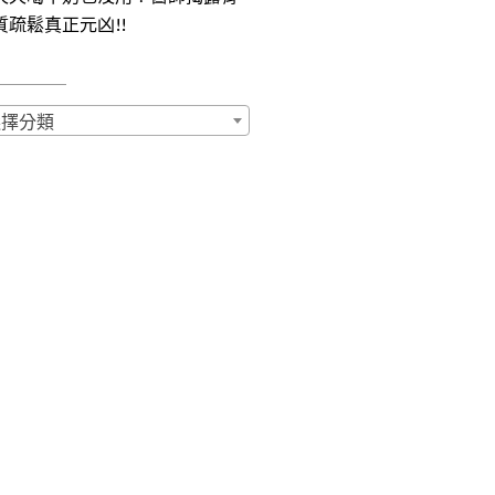
質疏鬆真正元凶!!
選擇分類