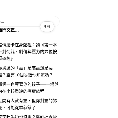
熱門文章…
當情緒卡在身體裡：讀《第一本
針對情緒、創傷與壓力的穴位按
壓聖經》
你遇過的「靈」是高靈還是惡
靈？靈有10個等級你知道嗎？
那個一直等著你的孩子──一場與
內在小孩重逢的療癒旅程
世間有人就有靈，但你對靈的認
識，可能從頭就錯了
天天喝牛奶也沒用？醫師揭露骨