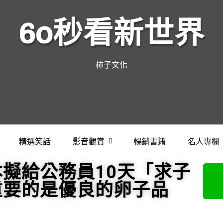
60秒看新世界
柿子文化
精選笑話
影音觀賞
暢銷書籍
名人專欄
擬給公務員10天「求子
重要的是優良的卵子品