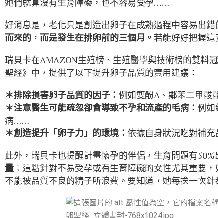
她們就算沒有生育障礙，也不容易受孕……
好消息是，老化只是創造出卵子在成熟過程中容易出錯
而來的，而是發生在排卵前的三個月。
若能好好把握這
瑞貝卡在AMAZON生殖榜、生殖醫學與技術榜的雙料
聖經》中，提供了以下提升卵子品質的實用建議：
＊排除損害卵子品質的因子：
例如雙酚A、鄰苯二甲酸
＊注意醫生可能疏忽卻會導致不孕和流產的毛病：
例如
病……
＊創造提升「卵子力」的環境：
依據自身狀況吃對補充
此外，瑞貝卡也提醒計畫懷孕的伴侶，生育問題有50%
量
；這點針對不易受孕或有生育障礙的女性尤其重要，
不能被品質不良的精子所浪費。要知道，她每挨一次針