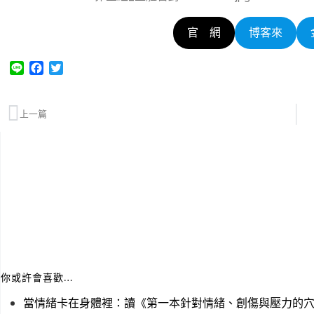
官 網
博客來
L
F
T
i
a
w
n
c
i
e
e
t
上一篇
b
t
o
e
o
r
k
你或許會喜歡…
當情緒卡在身體裡：讀《第一本針對情緒、創傷與壓力的