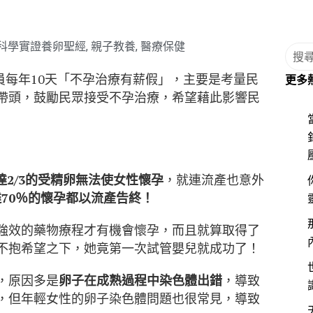
科學實證養卵聖經
,
親子教養
,
醫療保健
員每年10天「不孕治療有薪假」，主要是考量民
更多
帶頭，鼓勵民眾接受不孕治療，希望藉此影響民
達2/3的受精卵無法使女性懷孕
，就連流產也意外
70％的懷孕都以流產告終！
強效的藥物療程才有機會懷孕，而且就算取得了
不抱希望之下，她竟第一次試管嬰兒就成功了！
，原因多是
卵子在成熟過程中染色體出錯
，導致
，但年輕女性的卵子染色體問題也很常見，導致