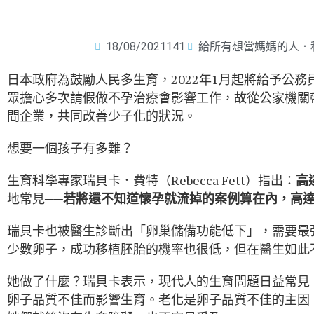
18/08/2021
141
給所有想當媽媽的人．
日本政府為鼓勵人民多生育，2022年1月起將給予公務
眾擔心多次請假做不孕治療會影響工作，故從公家機關
間企業，共同改善少子化的狀況。
想要一個孩子有多難？
生育科學專家瑞貝卡．費特（Rebecca Fett）指出：
高
地常見──
若將還不知道懷孕就流掉的案例算在內，高達
瑞貝卡也被醫生診斷出「卵巢儲備功能低下」，需要最
少數卵子，成功移植胚胎的機率也很低，但在醫生如此
她做了什麼？瑞貝卡表示，現代人的生育問題日益常見
卵子品質不佳而影響生育。老化是卵子品質不佳的主因