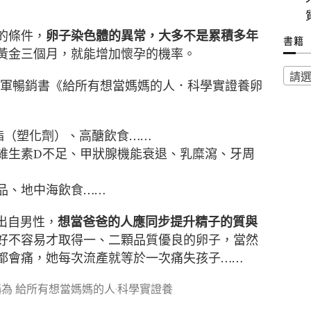
的條件，
卵子染色體的異常，大多不是累積多年
書籍
黃金三個月，就能增加懷孕的機率。
請
冠軍暢銷書《給所有想當媽媽的人．科學實證養卵
酯（塑化劑）、高醣飲食……
維生素D不足、甲狀腺機能衰退、乳糜瀉、牙周
品、地中海飲食……
出自男性，
想當爸爸的人應同步提升精子的質與
好不容易才取得一、二顆品質優良的卵子，當然
都會痛，她每次流產就等於一次痛失孩子……