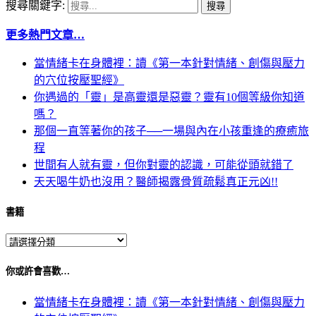
搜尋關鍵字:
更多熱門文章…
當情緒卡在身體裡：讀《第一本針對情緒、創傷與壓力
的穴位按壓聖經》
你遇過的「靈」是高靈還是惡靈？靈有10個等級你知道
嗎？
那個一直等著你的孩子──一場與內在小孩重逢的療癒旅
程
世間有人就有靈，但你對靈的認識，可能從頭就錯了
天天喝牛奶也沒用？醫師揭露骨質疏鬆真正元凶!!
書籍
你或許會喜歡…
當情緒卡在身體裡：讀《第一本針對情緒、創傷與壓力