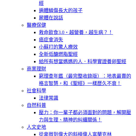
經
遍體鱗傷長大的孩子
屍體在說話
醫療保健
救命飲食3.0‧越營養，越生病？！
癌症會消失
小蘇打的驚人療效
全新低醣燃脂聖經
給所有想當媽媽的人．科學實證養卵聖經
商業理財
窮理查年鑑（最完整收錄版）：地表最賣的
格言智慧，和《聖經》一樣歷久不衰！
社會科學
法律常識
自然科普
壓力：你一輩子都必須面對的問題，解開壓
力與生理、精神的糾纏關係！
人文史地
從卑微到偉大的斜槓偉人富蘭克林