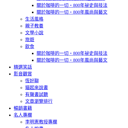
關於咖啡的一切‧800年祕史與技法
關於咖啡的一切‧800年風尚與藝文
生活風格
親子教養
文學小說
旅遊
飲食
關於咖啡的一切‧800年祕史與技法
關於咖啡的一切‧800年風尚與藝文
精選笑話
影音觀賞
恆好聊
貓起來說書
有聲書試聽
文章瀏覽排行
暢銷書籍
名人專欄
李明憲教授專欄