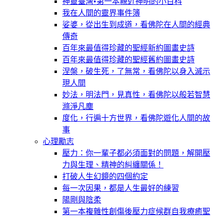
神靈臺灣•第一本親近神明的小百科
我在人間的靈界事件簿
娑婆，從出生到成道，看佛陀在人間的經典
傳奇
百年來最值得珍藏的聖經新約圖畫史詩
百年來最值得珍藏的聖經舊約圖畫史詩
涅槃，破生死，了無常，看佛陀以身入滅示
現人間
妙法，明法門，見真性，看佛陀以般若智慧
滌淨凡塵
度化，行遍十方世界，看佛陀遊化人間的故
事
心理勵志
壓力：你一輩子都必須面對的問題，解開壓
力與生理、精神的糾纏關係！
打破人生幻鏡的四個約定
每一次因果，都是人生最好的練習
陽剛與陰柔
第一本複雜性創傷後壓力症候群自我療癒聖