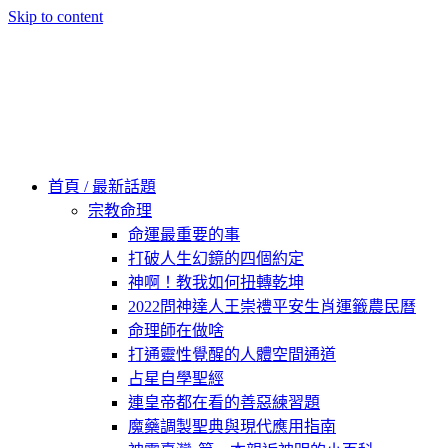
Skip to content
60秒看新世界
柿子文化
首頁 / 最新話題
宗教命理
命運最重要的事
打破人生幻鏡的四個約定
神啊！教我如何扭轉乾坤
2022問神達人王崇禮平安生肖運籤農民曆
命理師在做啥
打通靈性覺醒的人體空間通道
占星自學聖經
連皇帝都在看的善惡練習題
魔藥調製聖典與現代應用指南