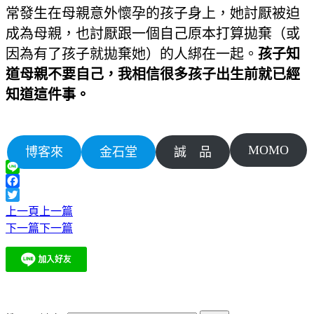
常發生在母親意外懷孕的孩子身上，她討厭被迫
成為母親，也討厭跟一個自己原本打算拋棄（或
因為有了孩子就拋棄她）的人綁在一起。
孩子知
道母親不要自己，我相信很多孩子出生前就已經
知道這件事。
MOMO
博客來
金石堂
誠 品
Line
Facebook
Twitter
上一頁
上一篇
下一篇
下一篇