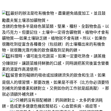
最好的辦法是吃有機食物，盡量避免過度加工，並且鼓
勵農夫幫土壤添加礦物質。
含鎂的食物多半是綠色葉菜類、堅果、種籽、全穀物食品，以
及巧克力。但要記住，土壤中一定得含礦物質，植物中才會有
礦物質──如果土壤缺乏鎂，植物就不會有鎂。所以，如果你
很難吃到從富含各種養分（包括鎂）的土壤種出來的有機食
物，就很難光靠均衡的飲食攝取到足夠的鎂。
料理時，儘可能生吃蔬菜，如果一定要吃熟食，請蒸幾
分鐘就好，讓蔬菜維持鮮脆的口感，同時請把蒸完後富含營養
素的湯當作高湯使用。
留意會防礙鎂的吸收或加速鎂流失的飲食和生活，如果
是個人的壞習慣，那要改進，如果是不得不（比方你必須要特
別補充的營養素和鎂對立，又例如你的工作就是超高壓），那
就必須額外補充鎂。
只補鈣沒有搭配補鎂：鈣與鎂對立，太多鈣會消耗
鎂，造成更多健康危機如腎結石、心血管疾病、癌症等。