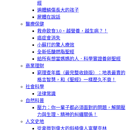
經
遍體鱗傷長大的孩子
屍體在說話
醫療保健
救命飲食3.0‧越營養，越生病？！
癌症會消失
小蘇打的驚人療效
全新低醣燃脂聖經
給所有想當媽媽的人．科學實證養卵聖經
商業理財
窮理查年鑑（最完整收錄版）：地表最賣的
格言智慧，和《聖經》一樣歷久不衰！
社會科學
法律常識
自然科普
壓力：你一輩子都必須面對的問題，解開壓
力與生理、精神的糾纏關係！
人文史地
從卑微到偉大的斜槓偉人富蘭克林