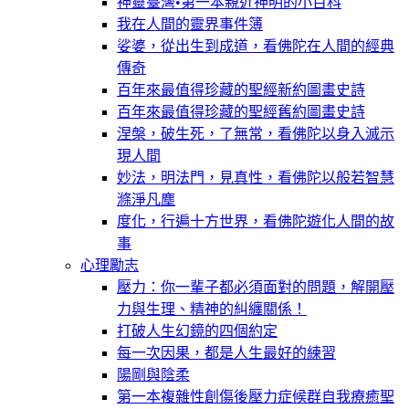
神靈臺灣•第一本親近神明的小百科
我在人間的靈界事件簿
娑婆，從出生到成道，看佛陀在人間的經典
傳奇
百年來最值得珍藏的聖經新約圖畫史詩
百年來最值得珍藏的聖經舊約圖畫史詩
涅槃，破生死，了無常，看佛陀以身入滅示
現人間
妙法，明法門，見真性，看佛陀以般若智慧
滌淨凡塵
度化，行遍十方世界，看佛陀遊化人間的故
事
心理勵志
壓力：你一輩子都必須面對的問題，解開壓
力與生理、精神的糾纏關係！
打破人生幻鏡的四個約定
每一次因果，都是人生最好的練習
陽剛與陰柔
第一本複雜性創傷後壓力症候群自我療癒聖