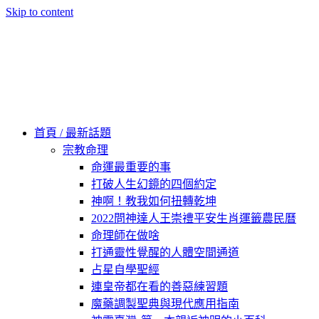
Skip to content
60秒看新世界
柿子文化
首頁 / 最新話題
宗教命理
命運最重要的事
打破人生幻鏡的四個約定
神啊！教我如何扭轉乾坤
2022問神達人王崇禮平安生肖運籤農民曆
命理師在做啥
打通靈性覺醒的人體空間通道
占星自學聖經
連皇帝都在看的善惡練習題
魔藥調製聖典與現代應用指南