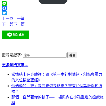
Line
Facebook
Twitter
上一頁
上一篇
下一篇
下一篇
搜尋關鍵字:
更多熱門文章…
當情緒卡在身體裡：讀《第一本針對情緒、創傷與壓力
的穴位按壓聖經》
你遇過的「靈」是高靈還是惡靈？靈有10個等級你知道
嗎？
那個一直等著你的孩子──一場與內在小孩重逢的療癒旅
程