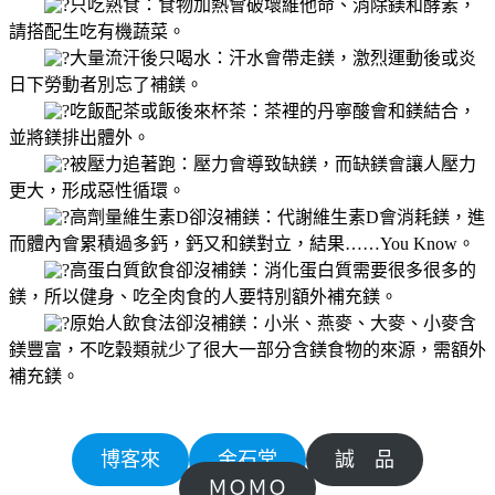
只吃熟食：食物加熱會破壞維他命、消除鎂和酵素，
請搭配生吃有機蔬菜。
大量流汗後只喝水：汗水會帶走鎂，激烈運動後或炎
日下勞動者別忘了補鎂。
吃飯配茶或飯後來杯茶：茶裡的丹寧酸會和鎂結合，
並將鎂排出體外。
被壓力追著跑：壓力會導致缺鎂，而缺鎂會讓人壓力
更大，形成惡性循環。
高劑量維生素D卻沒補鎂：代謝維生素D會消耗鎂，進
而體內會累積過多鈣，鈣又和鎂對立，結果……You Know。
高蛋白質飲食卻沒補鎂：消化蛋白質需要很多很多的
鎂，所以健身、吃全肉食的人要特別額外補充鎂。
原始人飲食法卻沒補鎂：小米、燕麥、大麥、小麥含
鎂豐富，不吃穀類就少了很大一部分含鎂食物的來源，需額外
補充鎂。
博客來
金石堂
誠 品
ＭＯＭＯ