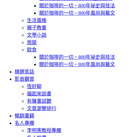
關於咖啡的一切‧800年祕史與技法
關於咖啡的一切‧800年風尚與藝文
生活風格
親子教養
文學小說
旅遊
飲食
關於咖啡的一切‧800年祕史與技法
關於咖啡的一切‧800年風尚與藝文
精選笑話
影音觀賞
恆好聊
貓起來說書
有聲書試聽
文章瀏覽排行
暢銷書籍
名人專欄
李明憲教授專欄