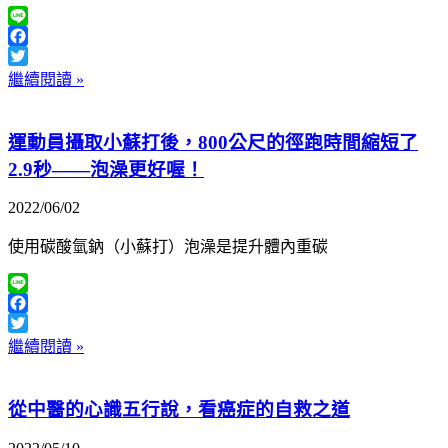
Line
Facebook
Twitter
繼續閱讀 »
運動員攝取小蘇打後，800公尺的徑跑時間縮短了
2.9秒——泡澡更好喔！
2022/06/02
使用碳酸氫鈉（小蘇打）泡澡是提升體內重碳
Line
Facebook
Twitter
繼續閱讀 »
從中醫的心識五行說，看癌症的自救之道