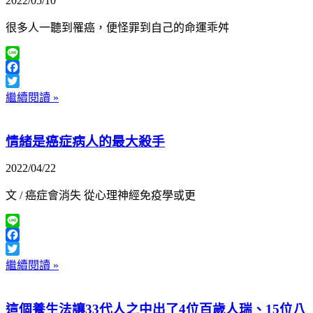
2022/05/10
很多人一聽到罹癌，便怪罪到自己的命運乖舛
Line
Facebook
Twitter
繼續閱讀 »
情緒是癌症病人的最大殺手
2022/04/22
文 / 癌症會消失 從心理神經免疫學或更
Line
Facebook
Twitter
繼續閱讀 »
這個養生法讓33代人之中出了4位百歲人瑞、15位八