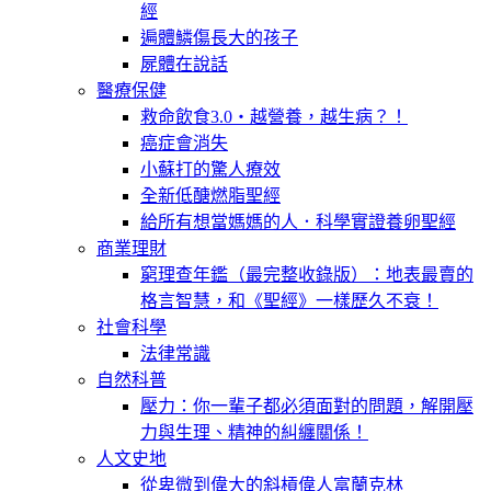
經
遍體鱗傷長大的孩子
屍體在說話
醫療保健
救命飲食3.0‧越營養，越生病？！
癌症會消失
小蘇打的驚人療效
全新低醣燃脂聖經
給所有想當媽媽的人．科學實證養卵聖經
商業理財
窮理查年鑑（最完整收錄版）：地表最賣的
格言智慧，和《聖經》一樣歷久不衰！
社會科學
法律常識
自然科普
壓力：你一輩子都必須面對的問題，解開壓
力與生理、精神的糾纏關係！
人文史地
從卑微到偉大的斜槓偉人富蘭克林