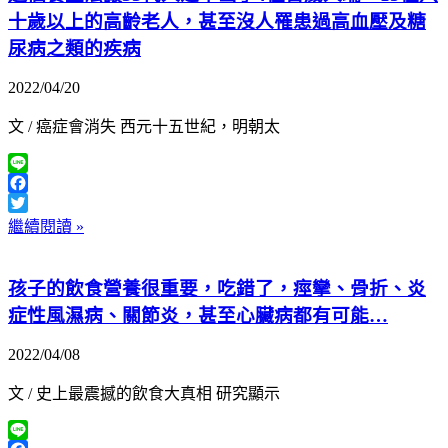
十歲以上的高齡老人，甚至沒人罹患過高血壓及糖
尿病之類的疾病
2022/04/20
文 / 癌症會消失 西元十五世紀，明朝太
Line
Facebook
Twitter
繼續閱讀 »
孩子的飲食營養很重要，吃錯了，痙攣、骨折、炎
症性風濕病、關節炎，甚至心臟病都有可能…
2022/04/08
文 / 史上最震撼的飲食大真相 研究顯示