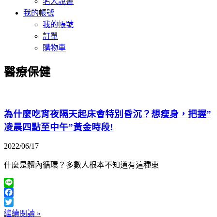
名人說書
我的帳號
我的帳號
訂單
購物車
醫療保健
為什麼吃宵夜隔天起床會特別昏沉？想瘦身，把握”
凌晨四點至中午”黃金時段!
2022/06/17
什麼是體內循環？多數人根本不知道有這種東
Line
Facebook
Twitter
繼續閱讀 »