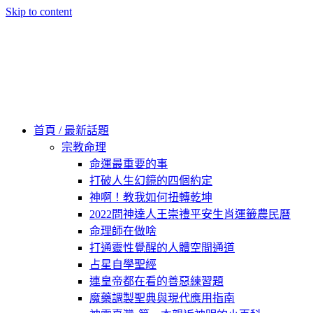
Skip to content
60秒看新世界
柿子文化
首頁 / 最新話題
宗教命理
命運最重要的事
打破人生幻鏡的四個約定
神啊！教我如何扭轉乾坤
2022問神達人王崇禮平安生肖運籤農民曆
命理師在做啥
打通靈性覺醒的人體空間通道
占星自學聖經
連皇帝都在看的善惡練習題
魔藥調製聖典與現代應用指南