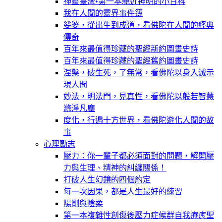
神靈臺灣•第一本親近神明的小百科
我在人間的靈界事件簿
娑婆，從出生到成道，看佛陀在人間的經典
傳奇
百年來最值得珍藏的聖經新約圖畫史詩
百年來最值得珍藏的聖經舊約圖畫史詩
涅槃，破生死，了無常，看佛陀以身入滅示
現人間
妙法，明法門，見真性，看佛陀以般若智慧
滌淨凡塵
度化，行遍十方世界，看佛陀遊化人間的故
事
心理勵志
壓力：你一輩子都必須面對的問題，解開壓
力與生理、精神的糾纏關係！
打破人生幻鏡的四個約定
每一次因果，都是人生最好的練習
陽剛與陰柔
第一本複雜性創傷後壓力症候群自我療癒聖