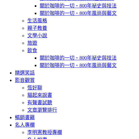
關於咖啡的一切‧800年祕史與技法
關於咖啡的一切‧800年風尚與藝文
生活風格
親子教養
文學小說
旅遊
飲食
關於咖啡的一切‧800年祕史與技法
關於咖啡的一切‧800年風尚與藝文
精選笑話
影音觀賞
恆好聊
貓起來說書
有聲書試聽
文章瀏覽排行
暢銷書籍
名人專欄
李明憲教授專欄