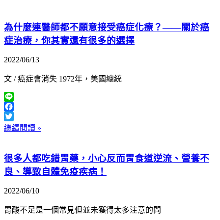
為什麼連醫師都不願意接受癌症化療？——關於癌
症治療，你其實還有很多的選擇
2022/06/13
文 / 癌症會消失 1972年，美國總統
Line
Facebook
Twitter
繼續閱讀 »
很多人都吃錯胃藥，小心反而胃食道逆流、營養不
良、導致自體免疫疾病！
2022/06/10
胃酸不足是一個常見但並未獲得太多注意的問