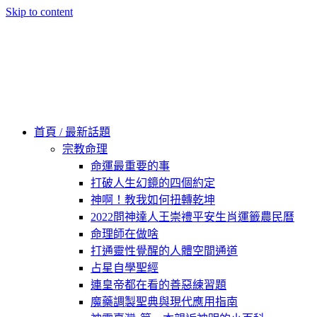
Skip to content
60秒看新世界
柿子文化
首頁 / 最新話題
宗教命理
命運最重要的事
打破人生幻鏡的四個約定
神啊！教我如何扭轉乾坤
2022問神達人王崇禮平安生肖運籤農民曆
命理師在做啥
打通靈性覺醒的人體空間通道
占星自學聖經
連皇帝都在看的善惡練習題
魔藥調製聖典與現代應用指南