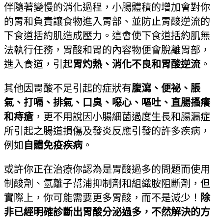
伴隨著變慢的消化過程，小腸體積的增加會對你
的胃和負責讓食物進入胃部、並防止胃酸逆流的
下食道括約肌造成壓力。這會使下食道括約肌無
法執行任務，胃酸和胃的內容物便會脫離胃部，
進入食道，引起
胃灼熱、消化不良和胃酸逆流
。
其他因胃酸不足引起的症狀有
腹瀉、便祕、脹
氣、打嗝、排氣、口臭、噁心、嘔吐、直腸搔癢
和痔瘡
，更不用說因小腸細菌過度生長和腸漏症
所引起之腸道損傷及發炎反應引發的許多疾病，
例如
自體免疫疾病
。
或許你正在治療你認為是胃酸過多的問題而使用
制酸劑、氫離子幫浦抑制劑和組織胺阻斷劑，但
實際上，你可能需要更多胃酸，而不是減少！
除
非已經明確診斷出胃酸分泌過多，不然解決的方