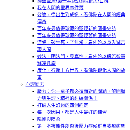
神靈臺灣•第一本親近神明的小百科
我在人間的靈界事件簿
娑婆，從出生到成道，看佛陀在人間的經典
傳奇
百年來最值得珍藏的聖經新約圖畫史詩
百年來最值得珍藏的聖經舊約圖畫史詩
涅槃，破生死，了無常，看佛陀以身入滅示
現人間
妙法，明法門，見真性，看佛陀以般若智慧
滌淨凡塵
度化，行遍十方世界，看佛陀遊化人間的故
事
心理勵志
壓力：你一輩子都必須面對的問題，解開壓
力與生理、精神的糾纏關係！
打破人生幻鏡的四個約定
每一次因果，都是人生最好的練習
陽剛與陰柔
第一本複雜性創傷後壓力症候群自我療癒聖