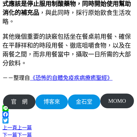
式應該是停止服用制酸藥物，同時開始使用幫助
消化的補充品
，與此同時，採行原始飲食生活攻
略。
其他幾個重要的訣竅包括坐在餐桌前用餐、確保
在平靜祥和的時段用餐、徹底咀嚼食物，以及在
兩餐之間，而非用餐當中，攝取一日所需的大部
分飲料。
－－整理自
《恐怖的自體免疫疾病療癒聖經》
MOMO
官 網
博客來
金石堂
Line
Facebook
Twitter
上一頁
上一篇
下一篇
下一篇