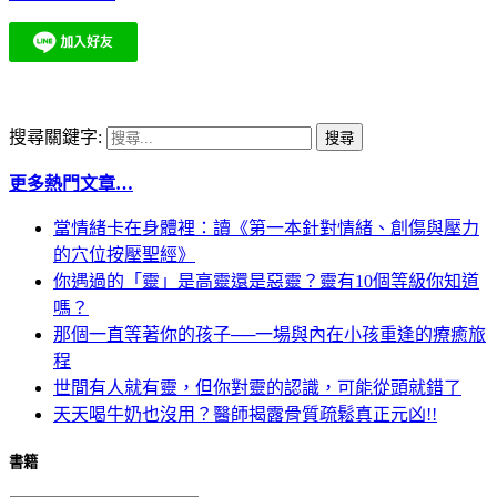
搜尋關鍵字:
更多熱門文章…
當情緒卡在身體裡：讀《第一本針對情緒、創傷與壓力
的穴位按壓聖經》
你遇過的「靈」是高靈還是惡靈？靈有10個等級你知道
嗎？
那個一直等著你的孩子──一場與內在小孩重逢的療癒旅
程
世間有人就有靈，但你對靈的認識，可能從頭就錯了
天天喝牛奶也沒用？醫師揭露骨質疏鬆真正元凶!!
書籍