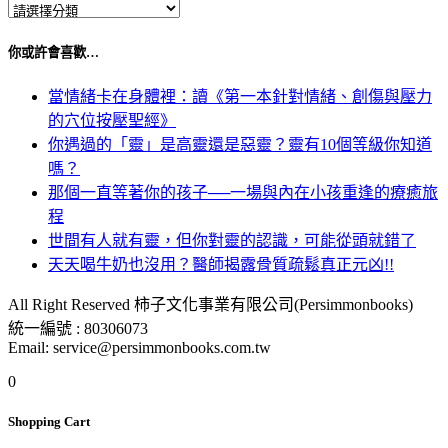
你或許會喜歡…
當情緒卡在身體裡：讀《第一本針對情緒、創傷與壓力
的穴位按壓聖經》
你遇過的「靈」是高靈還是惡靈？靈有10個等級你知道
嗎？
那個一直等著你的孩子──一場與內在小孩重逢的療癒旅
程
世間有人就有靈，但你對靈的認識，可能從頭就錯了
天天喝牛奶也沒用？醫師揭露骨質疏鬆真正元凶!!
All Right Reserved 柿子文化事業有限公司(Persimmonbooks)
統一編號 : 80306073
Email: service@persimmonbooks.com.tw
0
Shopping Cart