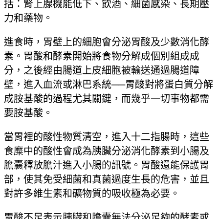
括：腎上腺機能低下、飲酒、細菌感染、長期壓
力和藥物。
進食時，胃壁上的細胞會分泌胃酸及少數消化酵
素。胃酸和酵素開始將食物分解成個別組成成
分，之後經由腸道上皮細胞被輸送通過腸道障
壁，進入血流或淋巴系統──胃酸對將蛋白質分解
成胺基酸的過程尤其關鍵，而幾乎一切事物都需
要胺基酸。
當胃裡的酸性物質清空，進入十二指腸時，這些
食糜中的酸性會成為胰臟分泌消化酵素到小腸及
膽囊釋放膽汁進入小腸的訊號。胃酸還能保護胃
部，使其免受細菌和真菌過度生長的危害，並且
對許多維生素和礦物質的吸收極為必要。
胃酸不足表示胰臟和膽囊無法分泌足夠的酵素或