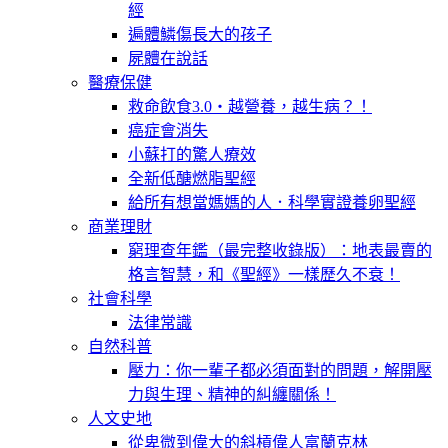
經
遍體鱗傷長大的孩子
屍體在說話
醫療保健
救命飲食3.0‧越營養，越生病？！
癌症會消失
小蘇打的驚人療效
全新低醣燃脂聖經
給所有想當媽媽的人．科學實證養卵聖經
商業理財
窮理查年鑑（最完整收錄版）：地表最賣的
格言智慧，和《聖經》一樣歷久不衰！
社會科學
法律常識
自然科普
壓力：你一輩子都必須面對的問題，解開壓
力與生理、精神的糾纏關係！
人文史地
從卑微到偉大的斜槓偉人富蘭克林