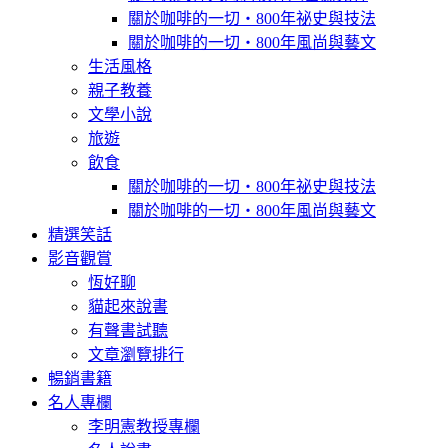
關於咖啡的一切‧800年祕史與技法
關於咖啡的一切‧800年風尚與藝文
生活風格
親子教養
文學小說
旅遊
飲食
關於咖啡的一切‧800年祕史與技法
關於咖啡的一切‧800年風尚與藝文
精選笑話
影音觀賞
恆好聊
貓起來說書
有聲書試聽
文章瀏覽排行
暢銷書籍
名人專欄
李明憲教授專欄