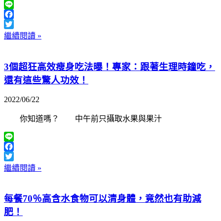
Line
Facebook
Twitter
繼續閱讀 »
3個超狂高效瘦身吃法曝！專家：跟著生理時鐘吃，
還有這些驚人功效！
2022/06/22
你知道嗎？ 中午前只攝取水果與果汁
Line
Facebook
Twitter
繼續閱讀 »
每餐70％高含水食物可以清身體，竟然也有助減
肥！