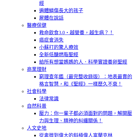
經
遍體鱗傷長大的孩子
屍體在說話
醫療保健
救命飲食3.0‧越營養，越生病？！
癌症會消失
小蘇打的驚人療效
全新低醣燃脂聖經
給所有想當媽媽的人．科學實證養卵聖經
商業理財
窮理查年鑑（最完整收錄版）：地表最賣的
格言智慧，和《聖經》一樣歷久不衰！
社會科學
法律常識
自然科普
壓力：你一輩子都必須面對的問題，解開壓
力與生理、精神的糾纏關係！
人文史地
從卑微到偉大的斜槓偉人富蘭克林