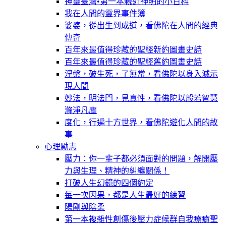
神靈臺灣•第一本親近神明的小百科
我在人間的靈界事件簿
娑婆，從出生到成道，看佛陀在人間的經典
傳奇
百年來最值得珍藏的聖經新約圖畫史詩
百年來最值得珍藏的聖經舊約圖畫史詩
涅槃，破生死，了無常，看佛陀以身入滅示
現人間
妙法，明法門，見真性，看佛陀以般若智慧
滌淨凡塵
度化，行遍十方世界，看佛陀遊化人間的故
事
心理勵志
壓力：你一輩子都必須面對的問題，解開壓
力與生理、精神的糾纏關係！
打破人生幻鏡的四個約定
每一次因果，都是人生最好的練習
陽剛與陰柔
第一本複雜性創傷後壓力症候群自我療癒聖