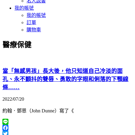
名人說書
我的帳號
我的帳號
訂單
購物車
醫療保健
當「無感男孩」長大後，他只知道自己冷淡的面
孔、永不顫抖的雙唇、勇敢的字眼和俐落的下顎線
條……
2022/07/20
約翰．鄧恩（John Dunne）寫了《
Line
Facebook