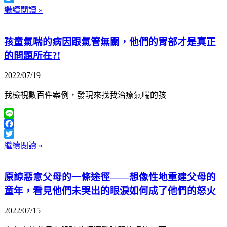
Twitter
繼續閱讀 »
孩童氣喘的病因跟氣管無關，他們的胃部才是真正
的問題所在?!
2022/07/19
我檢視數百件案例，發現來找我治療氣喘的孩
Line
Facebook
Twitter
繼續閱讀 »
原諒惡意父母的一條途徑——想像性地重建父母的
童年，看見他們未哭出的眼淚如何成了他們的怒火
2022/07/15