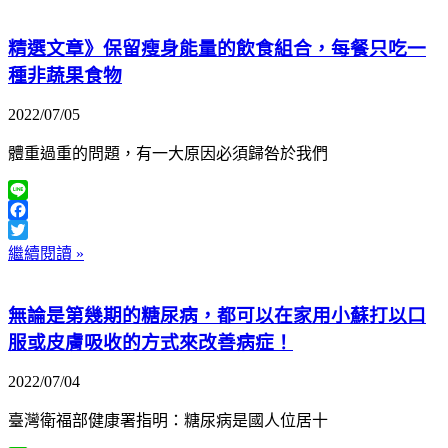
精選文章》保留瘦身能量的飲食組合，每餐只吃一
種非蔬果食物
2022/07/05
體重過重的問題，有一大原因必須歸咎於我們
Line
Facebook
Twitter
繼續閱讀 »
無論是第幾期的糖尿病，都可以在家用小蘇打以口
服或皮膚吸收的方式來改善病症！
2022/07/04
臺灣衛福部健康署指明：糖尿病是國人位居十