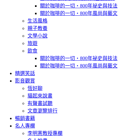
關於咖啡的一切‧800年祕史與技法
關於咖啡的一切‧800年風尚與藝文
生活風格
親子教養
文學小說
旅遊
飲食
關於咖啡的一切‧800年祕史與技法
關於咖啡的一切‧800年風尚與藝文
精選笑話
影音觀賞
恆好聊
貓起來說書
有聲書試聽
文章瀏覽排行
暢銷書籍
名人專欄
李明憲教授專欄