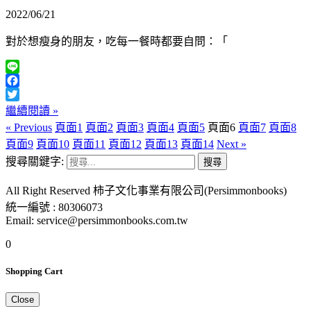
2022/06/21
對於想瘦身的朋友，吃每一餐時都要自問：「
Line
Facebook
Twitter
繼續閱讀 »
« Previous
頁面
1
頁面
2
頁面
3
頁面
4
頁面
5
頁面
6
頁面
7
頁面
8
頁面
9
頁面
10
頁面
11
頁面
12
頁面
13
頁面
14
Next »
搜尋關鍵字:
All Right Reserved 柿子文化事業有限公司(Persimmonbooks)
統一編號 : 80306073
Email: service@persimmonbooks.com.tw
0
Shopping Cart
Close