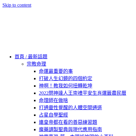
Skip to content
60秒看新世界
柿子文化
首頁 / 最新話題
宗教命理
命運最重要的事
打破人生幻鏡的四個約定
神啊！教我如何扭轉乾坤
2022問神達人王崇禮平安生肖運籤農民曆
命理師在做啥
打通靈性覺醒的人體空間通道
占星自學聖經
連皇帝都在看的善惡練習題
魔藥調製聖典與現代應用指南