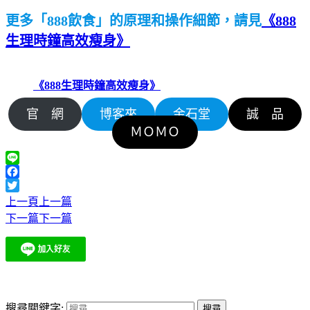
更多「888飲食」的原理和操作細節，請見
《888
生理時鐘高效瘦身》
《888生理時鐘高效瘦身》
官 網
博客來
金石堂
誠 品
ＭＯＭＯ
Line
Facebook
Twitter
上一頁
上一篇
下一篇
下一篇
搜尋關鍵字: