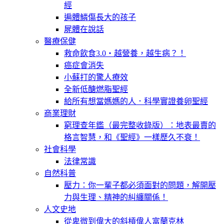
經
遍體鱗傷長大的孩子
屍體在說話
醫療保健
救命飲食3.0‧越營養，越生病？！
癌症會消失
小蘇打的驚人療效
全新低醣燃脂聖經
給所有想當媽媽的人．科學實證養卵聖經
商業理財
窮理查年鑑（最完整收錄版）：地表最賣的
格言智慧，和《聖經》一樣歷久不衰！
社會科學
法律常識
自然科普
壓力：你一輩子都必須面對的問題，解開壓
力與生理、精神的糾纏關係！
人文史地
從卑微到偉大的斜槓偉人富蘭克林