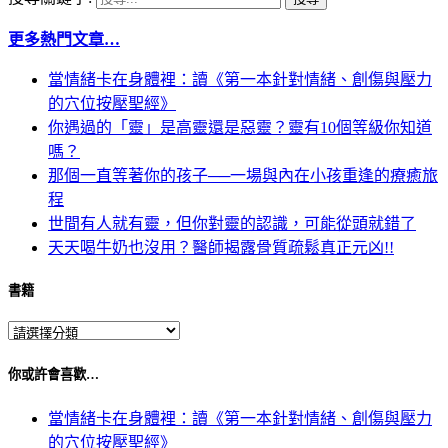
更多熱門文章…
當情緒卡在身體裡：讀《第一本針對情緒、創傷與壓力
的穴位按壓聖經》
你遇過的「靈」是高靈還是惡靈？靈有10個等級你知道
嗎？
那個一直等著你的孩子──一場與內在小孩重逢的療癒旅
程
世間有人就有靈，但你對靈的認識，可能從頭就錯了
天天喝牛奶也沒用？醫師揭露骨質疏鬆真正元凶!!
書籍
你或許會喜歡…
當情緒卡在身體裡：讀《第一本針對情緒、創傷與壓力
的穴位按壓聖經》