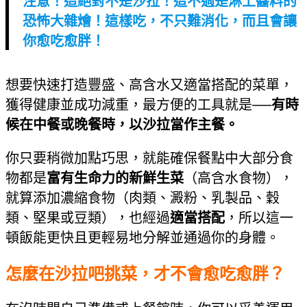
注意！這絕對不是沙拉！這不過是淋上醬料的
恐怖大雜燴！這樣吃，不只難消化，而且會讓
你愈吃愈胖！
想要快速打造豐盛、高含水又適當搭配的菜單，
獲得健康並成功減重，最方便的工具就是──
有時
候在中餐或晚餐時，以沙拉當作主餐。
你只要稍微加點巧思，就能確保餐點中大部分食
物都是
富有生命力的新鮮生菜
（高含水食物），
就算添加濃縮食物（肉類、澱粉、乳製品、穀
類、堅果或豆類），也經過
適當搭配
，所以這一
頓飯能更快且更輕易地分解並通過你的身體。
怎麼在沙拉吧挑菜，才不會愈吃愈胖？