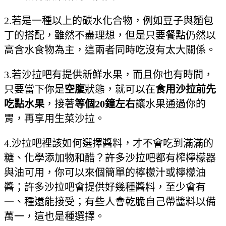
2.若是一種以上的碳水化合物，例如豆子與麵包
丁的搭配，雖然不盡理想，但是只要餐點仍然以
高含水食物為主，這兩者同時吃沒有太大關係。
3.若沙拉吧有提供新鮮水果，而且你也有時間，
只要當下你是
空腹
狀態，就可以在
食用沙拉前先
吃點水果
，接著
等個20鐘左右
讓水果通過你的
胃，再享用生菜沙拉。
4.沙拉吧裡該如何選擇醬料，才不會吃到滿滿的
糖、化學添加物和醋？許多沙拉吧都有榨檸檬器
與油可用，你可以來個簡單的檸檬汁或檸檬油
醬；許多沙拉吧會提供好幾種醬料，至少會有
一、種還能接受；有些人會乾脆自己帶醬料以備
萬一，這也是種選擇。