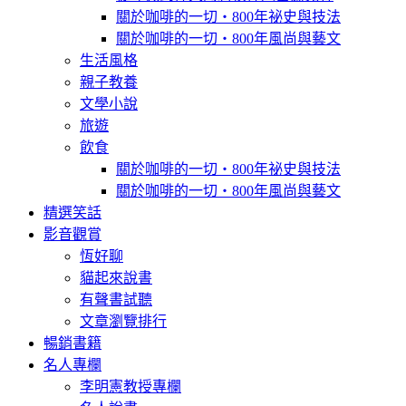
關於咖啡的一切‧800年祕史與技法
關於咖啡的一切‧800年風尚與藝文
生活風格
親子教養
文學小說
旅遊
飲食
關於咖啡的一切‧800年祕史與技法
關於咖啡的一切‧800年風尚與藝文
精選笑話
影音觀賞
恆好聊
貓起來說書
有聲書試聽
文章瀏覽排行
暢銷書籍
名人專欄
李明憲教授專欄