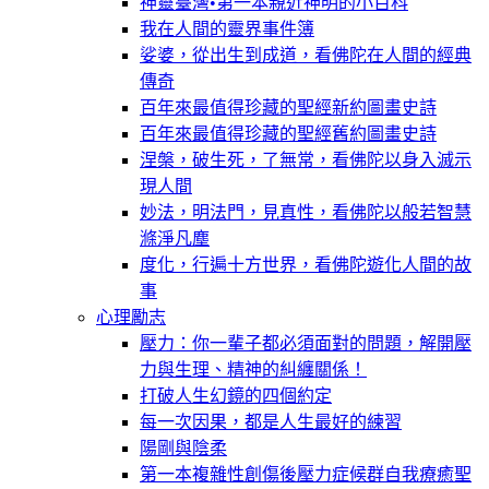
神靈臺灣•第一本親近神明的小百科
我在人間的靈界事件簿
娑婆，從出生到成道，看佛陀在人間的經典
傳奇
百年來最值得珍藏的聖經新約圖畫史詩
百年來最值得珍藏的聖經舊約圖畫史詩
涅槃，破生死，了無常，看佛陀以身入滅示
現人間
妙法，明法門，見真性，看佛陀以般若智慧
滌淨凡塵
度化，行遍十方世界，看佛陀遊化人間的故
事
心理勵志
壓力：你一輩子都必須面對的問題，解開壓
力與生理、精神的糾纏關係！
打破人生幻鏡的四個約定
每一次因果，都是人生最好的練習
陽剛與陰柔
第一本複雜性創傷後壓力症候群自我療癒聖