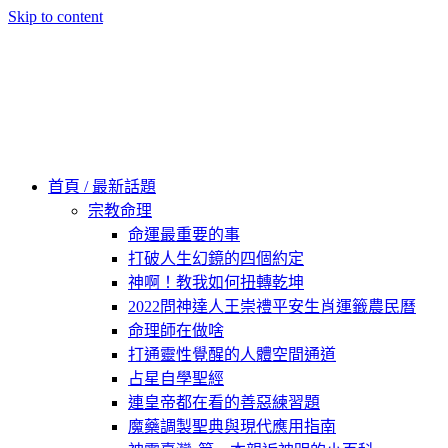
Skip to content
60秒看新世界
柿子文化
首頁 / 最新話題
宗教命理
命運最重要的事
打破人生幻鏡的四個約定
神啊！教我如何扭轉乾坤
2022問神達人王崇禮平安生肖運籤農民曆
命理師在做啥
打通靈性覺醒的人體空間通道
占星自學聖經
連皇帝都在看的善惡練習題
魔藥調製聖典與現代應用指南