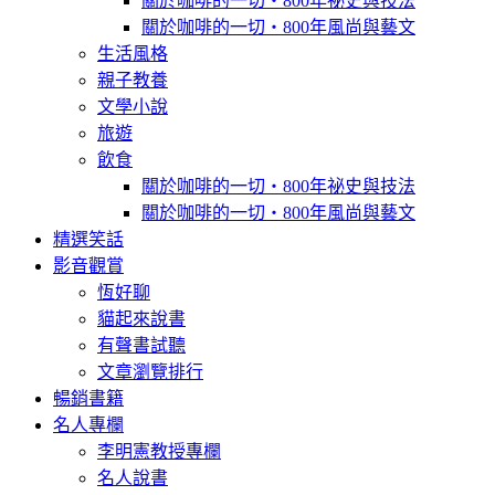
關於咖啡的一切‧800年祕史與技法
關於咖啡的一切‧800年風尚與藝文
生活風格
親子教養
文學小說
旅遊
飲食
關於咖啡的一切‧800年祕史與技法
關於咖啡的一切‧800年風尚與藝文
精選笑話
影音觀賞
恆好聊
貓起來說書
有聲書試聽
文章瀏覽排行
暢銷書籍
名人專欄
李明憲教授專欄
名人說書