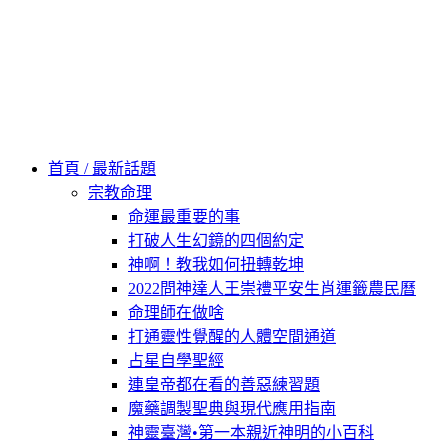
Skip
to
content
60秒看新世界
柿子文化
首頁 / 最新話題
宗教命理
命運最重要的事
打破人生幻鏡的四個約定
神啊！教我如何扭轉乾坤
2022問神達人王崇禮平安生肖運籤農民曆
命理師在做啥
打通靈性覺醒的人體空間通道
占星自學聖經
連皇帝都在看的善惡練習題
魔藥調製聖典與現代應用指南
神靈臺灣•第一本親近神明的小百科