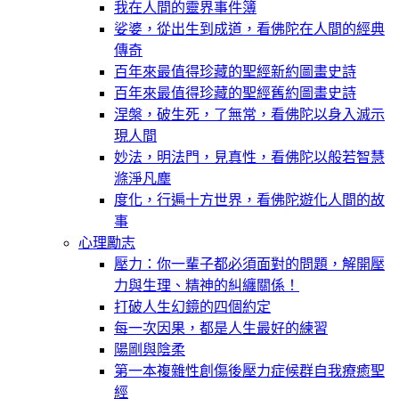
我在人間的靈界事件簿
娑婆，從出生到成道，看佛陀在人間的經典
傳奇
百年來最值得珍藏的聖經新約圖畫史詩
百年來最值得珍藏的聖經舊約圖畫史詩
涅槃，破生死，了無常，看佛陀以身入滅示
現人間
妙法，明法門，見真性，看佛陀以般若智慧
滌淨凡塵
度化，行遍十方世界，看佛陀遊化人間的故
事
心理勵志
壓力：你一輩子都必須面對的問題，解開壓
力與生理、精神的糾纏關係！
打破人生幻鏡的四個約定
每一次因果，都是人生最好的練習
陽剛與陰柔
第一本複雜性創傷後壓力症候群自我療癒聖
經