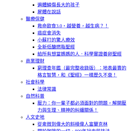
遍體鱗傷長大的孩子
屍體在說話
醫療保健
救命飲食3.0‧越營養，越生病？！
癌症會消失
小蘇打的驚人療效
全新低醣燃脂聖經
給所有想當媽媽的人．科學實證養卵聖經
商業理財
窮理查年鑑（最完整收錄版）：地表最賣的
格言智慧，和《聖經》一樣歷久不衰！
社會科學
法律常識
自然科普
壓力：你一輩子都必須面對的問題，解開壓
力與生理、精神的糾纏關係！
人文史地
從卑微到偉大的斜槓偉人富蘭克林