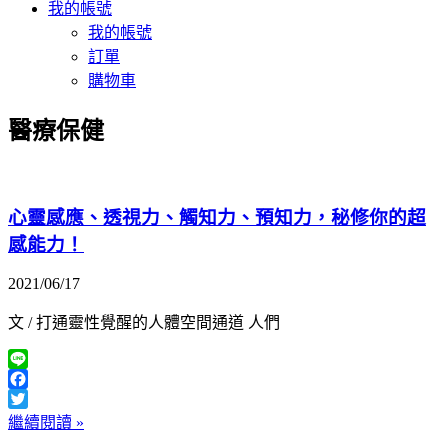
我的帳號
我的帳號
訂單
購物車
醫療保健
心靈感應、透視力、觸知力、預知力，秘修你的超
感能力！
2021/06/17
文 / 打通靈性覺醒的人體空間通道 人們
Line
Facebook
Twitter
繼續閱讀 »