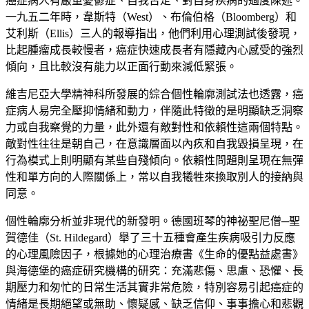
癌症病人有嚴重憂鬱症、自我否定、對自身疾病的過度陳述。
一九五二年時，韋斯特（West）、布倫伯格（Bloomberg）和
艾利斯（Ellis）三人的報導指出，他們利用心理測試後發現，
比起腫瘤成長較慢者，癌症快速成長者有隱藏內心感受的強烈
傾向，且比較沒有能力以正面行動來減低緊張。
維吉尼亞大學精神科所發展的綜合個性輪廓測試法也透露，癌
症病人易完全壓抑情緒和動力，伴隨此特徵的是明顯缺乏洞察
力或自我察覺的力量，此外還有敵對性和依賴性這兩個特點。
敵對性往往是朝自己，在意識層面以內疚和自我毀損呈現，在
行為模式上則明顯有某些自殘傾向。依賴性問題則呈現在無彈
性和單方向的人際關係上，常以自我犧牲來換取別人的接納與
同意。
個性輪廓分析並非現代的新發明。德國班琴的神祕聖尼僧─聖
賀德佳（St. Hildegard）舉了三十五種會產生疾病吸引力反應
的心理風險因子，根據她的心理治療書《生命的優點益處書》
與海德堡的癌症研究機構的研究：充滿悲傷、思慮、恐懼、長
期壓力和匆忙的日常生活其實非常危險，特別容易引起癌症的
情緒是長期絕望或無助、懷疑感、缺乏信仰、事事擔心和悲觀