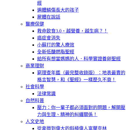
經
遍體鱗傷長大的孩子
屍體在說話
醫療保健
救命飲食3.0‧越營養，越生病？！
癌症會消失
小蘇打的驚人療效
全新低醣燃脂聖經
給所有想當媽媽的人．科學實證養卵聖經
商業理財
窮理查年鑑（最完整收錄版）：地表最賣的
格言智慧，和《聖經》一樣歷久不衰！
社會科學
法律常識
自然科普
壓力：你一輩子都必須面對的問題，解開壓
力與生理、精神的糾纏關係！
人文史地
從卑微到偉大的斜槓偉人富蘭克林