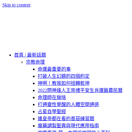
Skip to content
60秒看新世界
柿子文化
首頁 / 最新話題
宗教命理
命運最重要的事
打破人生幻鏡的四個約定
神啊！教我如何扭轉乾坤
2022問神達人王崇禮平安生肖運籤農民曆
命理師在做啥
打通靈性覺醒的人體空間通道
占星自學聖經
連皇帝都在看的善惡練習題
魔藥調製聖典與現代應用指南