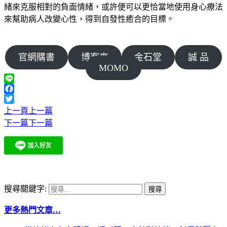
緒來克服相對的負面情緒，或許便可以更恰當地使用身心療法
來幫助病人改變心性，得到自發性癒合的目標。
官網購書
博客來
金石堂
誠 品
MOMO
Line
Facebook
Twitter
上一頁
上一篇
下一篇
下一篇
搜尋關鍵字:
更多熱門文章…