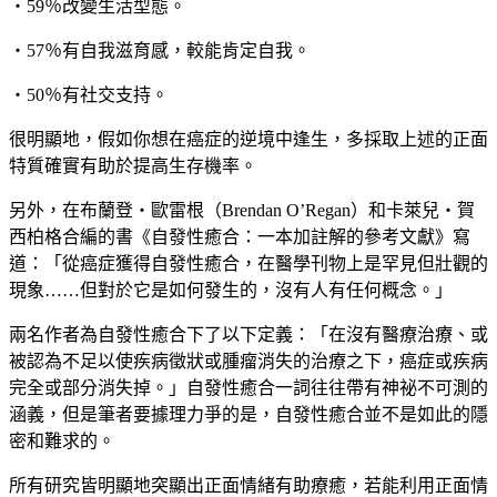
‧59％改變生活型態。
‧57％有自我滋育感，較能肯定自我。
‧50％有社交支持。
很明顯地，假如你想在癌症的逆境中逢生，多採取上述的正面
特質確實有助於提高生存機率。
另外，在布蘭登‧歐雷根（Brendan O’Regan）和卡萊兒‧賀
西柏格合編的書《自發性癒合：一本加註解的參考文獻》寫
道：「從癌症獲得自發性癒合，在醫學刊物上是罕見但壯觀的
現象……但對於它是如何發生的，沒有人有任何概念。」
兩名作者為自發性癒合下了以下定義：「在沒有醫療治療、或
被認為不足以使疾病徵狀或腫瘤消失的治療之下，癌症或疾病
完全或部分消失掉。」自發性癒合一詞往往帶有神祕不可測的
涵義，但是筆者要據理力爭的是，自發性癒合並不是如此的隱
密和難求的。
所有研究皆明顯地突顯出正面情緒有助療癒，若能利用正面情