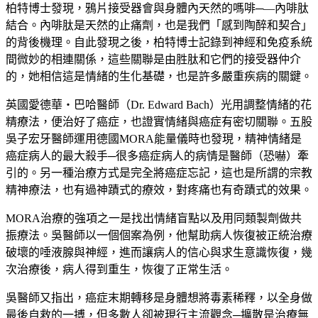
柏特博士發現，鴉片接受器會與身體內天然的嗎啡─—內啡肽
結合。內啡肽是天然的止痛劑，也是我們「感到陶醉和契合」
的背後機理。自此發現之後，柏特博士記錄到神經和免疫系統
間微妙的相連關係，這些關聯是由胜肽和它們的接受器仲介
的，她相信這是情緒的生化基礎，也是許多嚴重疾病的關鍵。
英國愛德華‧巴哈醫師（Dr. Edward Bach）光用調整情緒的花
精療法，便治好了癌症，也證實情緒與癌症有密切關聯。五股
吳子宏牙醫師運用德國MORA能量儀時也發現，精神情緒是
癌症病人的最大殺手─很多癌症病人的病情是醫師（恐嚇）牽
引的。另一種治療方式是完全將癌症忘記，這也是所謂的宗教
精神療法，也有過神蹟式的療效，對疼痛也有奇蹟式的效果。
MORA治療的強項之一是找出情緒盲點以及用同類製劑做共
振療法。吳醫師以一個個案為例，他幫助病人恢復被正統治療
破壞的唾液腺與神經，進而讓病人的信心與求生意識恢復，幾
次治療後，病人得到重生，恢復了正常生活。
吳醫師又指出，癌症末期轉移是身體想將毒素稀釋，以全身做
最後自救的一搏，但多數人卻被現行主流觀念─擴散是治療無