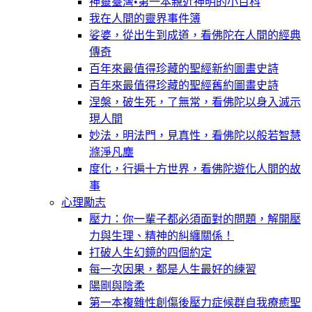
神靈臺灣•第一本親近神明的小百科
我在人間的靈界事件簿
娑婆，從出生到成道，看佛陀在人間的經典
傳奇
百年來最值得珍藏的聖經新約圖畫史詩
百年來最值得珍藏的聖經舊約圖畫史詩
涅槃，破生死，了無常，看佛陀以身入滅示
現人間
妙法，明法門，見真性，看佛陀以般若智慧
滌淨凡塵
度化，行遍十方世界，看佛陀遊化人間的故
事
心理勵志
壓力：你一輩子都必須面對的問題，解開壓
力與生理、精神的糾纏關係！
打破人生幻鏡的四個約定
每一次因果，都是人生最好的練習
陽剛與陰柔
第一本複雜性創傷後壓力症候群自我療癒聖