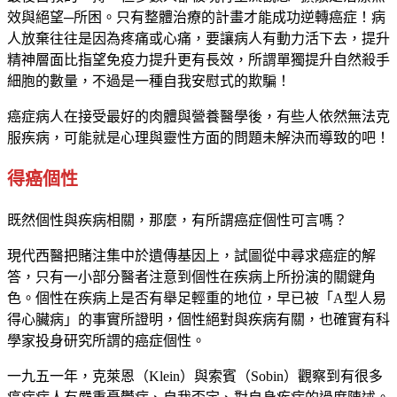
效與絕望─所困。只有整體治療的計畫才能成功逆轉癌症！病
人放棄往往是因為疼痛或心痛，要讓病人有動力活下去，提升
精神層面比指望免疫力提升更有長效，所謂單獨提升自然殺手
細胞的數量，不過是一種自我安慰式的欺騙！
癌症病人在接受最好的肉體與營養醫學後，有些人依然無法克
服疾病，可能就是心理與靈性方面的問題未解決而導致的吧！
得癌個性
既然個性與疾病相關，那麼，有所謂癌症個性可言嗎？
現代西醫把賭注集中於遺傳基因上，試圖從中尋求癌症的解
答，只有一小部分醫者注意到個性在疾病上所扮演的關鍵角
色。個性在疾病上是否有舉足輕重的地位，早已被「A型人易
得心臟病」的事實所證明，個性絕對與疾病有關，也確實有科
學家投身研究所謂的癌症個性。
一九五一年，克萊恩（Klein）與索賓（Sobin）觀察到有很多