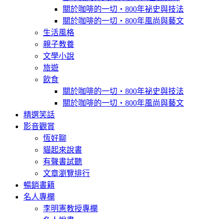
關於咖啡的一切‧800年祕史與技法
關於咖啡的一切‧800年風尚與藝文
生活風格
親子教養
文學小說
旅遊
飲食
關於咖啡的一切‧800年祕史與技法
關於咖啡的一切‧800年風尚與藝文
精選笑話
影音觀賞
恆好聊
貓起來說書
有聲書試聽
文章瀏覽排行
暢銷書籍
名人專欄
李明憲教授專欄