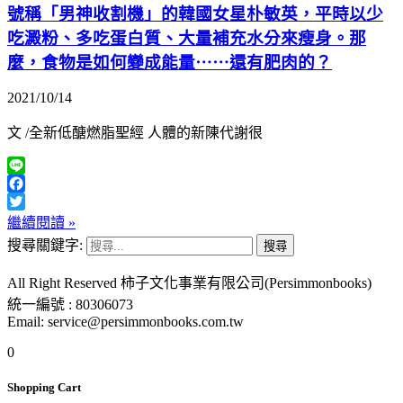
號稱「男神收割機」的韓國女星朴敏英，平時以少
吃澱粉、多吃蛋白質、大量補充水分來瘦身。那
麼，食物是如何變成能量⋯⋯還有肥肉的？
2021/10/14
文 /全新低醣燃脂聖經 人體的新陳代謝很
Line
Facebook
Twitter
繼續閱讀 »
搜尋關鍵字:
All Right Reserved 柿子文化事業有限公司(Persimmonbooks)
統一編號 : 80306073
Email: service@persimmonbooks.com.tw
0
Shopping Cart