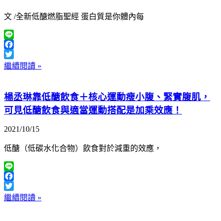
文 /全新低醣燃脂聖經 蛋白質是你體內每
Line
Facebook
Twitter
繼續閱讀 »
楊丞琳靠低醣飲食＋核心運動瘦小腹、緊實腹肌，
可見低醣飲食與適當運動搭配是加乘效應！
2021/10/15
低醣（低碳水化合物）飲食對於減重的效應，
Line
Facebook
Twitter
繼續閱讀 »