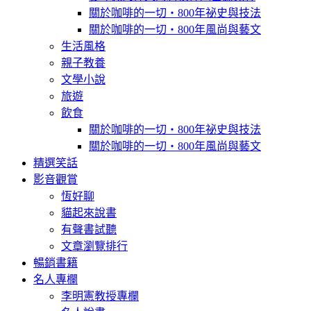
關於咖啡的一切‧800年祕史與技法
關於咖啡的一切‧800年風尚與藝文
生活風格
親子教養
文學小說
旅遊
飲食
關於咖啡的一切‧800年祕史與技法
關於咖啡的一切‧800年風尚與藝文
精選笑話
影音觀賞
恆好聊
貓起來說書
有聲書試聽
文章瀏覽排行
暢銷書籍
名人專欄
李明憲教授專欄