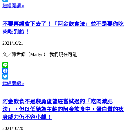
Twitter
繼續閱讀 »
不要再誤會下去了！「阿金飲食法」並不是要你吃
肉吃到飽！
2021/10/21
文／陳世修（Martyn） 我們現在可能
Line
Facebook
Twitter
繼續閱讀 »
阿金飲食不是裴勇俊曾經嘗試過的「吃肉減肥
法」，但以低醣為主軸的阿金飲食中，蛋白質的瘦
身威力仍不容小覷！
2021/10/20