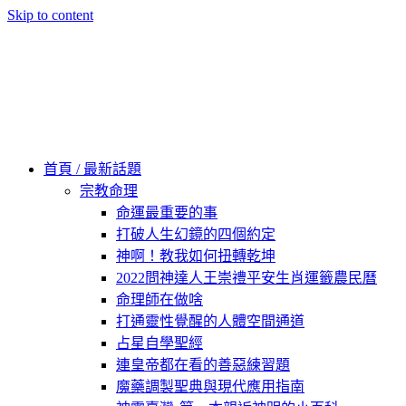
Skip to content
60秒看新世界
柿子文化
首頁 / 最新話題
宗教命理
命運最重要的事
打破人生幻鏡的四個約定
神啊！教我如何扭轉乾坤
2022問神達人王崇禮平安生肖運籤農民曆
命理師在做啥
打通靈性覺醒的人體空間通道
占星自學聖經
連皇帝都在看的善惡練習題
魔藥調製聖典與現代應用指南