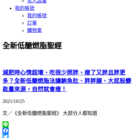
名人說書
我的帳號
我的帳號
訂單
購物車
全新低醣燃脂聖經
減肥時心情超壞、吃很少照胖、瘦了又胖且胖更
多？全新低醣燃脂法讓鮪魚肚、胖胖腿、大屁股變
能量來源，自然就會瘦！
2021/10/25
文／《全新低醣燃脂聖經》 大部分人都知道
Line
Facebook