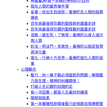
神靈臺灣•第一本親近神明的小百科
我在人間的靈界事件簿
娑婆，從出生到成道，看佛陀在人間的經典
傳奇
百年來最值得珍藏的聖經新約圖畫史詩
百年來最值得珍藏的聖經舊約圖畫史詩
涅槃，破生死，了無常，看佛陀以身入滅示
現人間
妙法，明法門，見真性，看佛陀以般若智慧
滌淨凡塵
度化，行遍十方世界，看佛陀遊化人間的故
事
心理勵志
壓力：你一輩子都必須面對的問題，解開壓
力與生理、精神的糾纏關係！
打破人生幻鏡的四個約定
每一次因果，都是人生最好的練習
陽剛與陰柔
第一本複雜性創傷後壓力症候群自我療癒聖