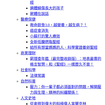
經
遍體鱗傷長大的孩子
屍體在說話
醫療保健
救命飲食3.0‧越營養，越生病？！
癌症會消失
小蘇打的驚人療效
全新低醣燃脂聖經
給所有想當媽媽的人．科學實證養卵聖經
商業理財
窮理查年鑑（最完整收錄版）：地表最賣的
格言智慧，和《聖經》一樣歷久不衰！
社會科學
法律常識
自然科普
壓力：你一輩子都必須面對的問題，解開壓
力與生理、精神的糾纏關係！
人文史地
從卑微到偉大的斜槓偉人富蘭克林