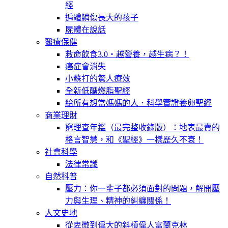
經
遍體鱗傷長大的孩子
屍體在說話
醫療保健
救命飲食3.0‧越營養，越生病？！
癌症會消失
小蘇打的驚人療效
全新低醣燃脂聖經
給所有想當媽媽的人．科學實證養卵聖經
商業理財
窮理查年鑑（最完整收錄版）：地表最賣的
格言智慧，和《聖經》一樣歷久不衰！
社會科學
法律常識
自然科普
壓力：你一輩子都必須面對的問題，解開壓
力與生理、精神的糾纏關係！
人文史地
從卑微到偉大的斜槓偉人富蘭克林