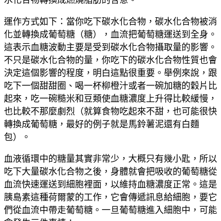
運作方式如下：當你吃下碳水化合物，碳水化合物被消
化並轉換成葡萄糖（糖），血流把葡萄糖運送到全身。
這表示血糖波動主要是受到碳水化合物攝取量的影響。
不只是碳水化合物的量，你吃下的碳水化合物性質也會
決定這個影響的程度，明白這點很重要。舉例來說，跟
吃下一個甜甜圈、喝一杯柳橙汁或者一碗加糖的穀片比
起來，吃一碗糙米和豆類使血糖濃度上升得比較緩慢，
也比較不那麼劇烈（就算食物吃起來不甜，也可能很快
轉換成葡萄糖，最好的例子就是馬鈴薯泥還有白麵
包）。
血液循環中的糖量其實非常少，大概只有幾小匙，所以
吃下大量碳水化合物之後，身體就會把吸收的葡萄糖從
血流快速運送到細胞裡面，以維持血糖濃度正常。這是
胰島素這種荷爾蒙的工作，它會傳遞訊息給細胞，要它
們從血流中帶走葡萄糖。一旦葡萄糖進入細胞中，可能