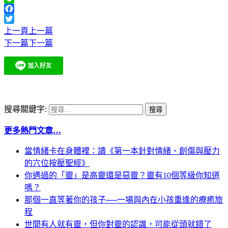
Line
Facebook
Twitter
上一頁
上一篇
下一篇
下一篇
搜尋關鍵字:
更多熱門文章…
當情緒卡在身體裡：讀《第一本針對情緒、創傷與壓力
的穴位按壓聖經》
你遇過的「靈」是高靈還是惡靈？靈有10個等級你知道
嗎？
那個一直等著你的孩子──一場與內在小孩重逢的療癒旅
程
世間有人就有靈，但你對靈的認識，可能從頭就錯了