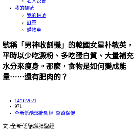
名人說書
我的帳號
我的帳號
訂單
購物車
號稱「男神收割機」的韓國女星朴敏英，
平時以少吃澱粉、多吃蛋白質、大量補充
水分來瘦身。那麼，食物是如何變成能
量⋯⋯還有肥肉的？
14/10/2021
971
全新低醣燃脂聖經
,
醫療保健
文 /全新低醣燃脂聖經