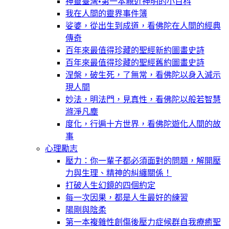
神靈臺灣•第一本親近神明的小百科
我在人間的靈界事件簿
娑婆，從出生到成道，看佛陀在人間的經典
傳奇
百年來最值得珍藏的聖經新約圖畫史詩
百年來最值得珍藏的聖經舊約圖畫史詩
涅槃，破生死，了無常，看佛陀以身入滅示
現人間
妙法，明法門，見真性，看佛陀以般若智慧
滌淨凡塵
度化，行遍十方世界，看佛陀遊化人間的故
事
心理勵志
壓力：你一輩子都必須面對的問題，解開壓
力與生理、精神的糾纏關係！
打破人生幻鏡的四個約定
每一次因果，都是人生最好的練習
陽剛與陰柔
第一本複雜性創傷後壓力症候群自我療癒聖