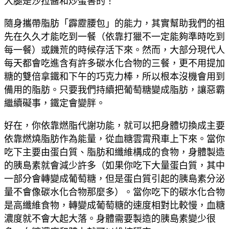
大腿是沙拉醬和炒蛋害的！
隨身攜帶脂肪「霹靂腰包」的能力，其實幫助我們的祖
先在久久才能吃到一餐（依靠打獵不一定能夠準時吃到
每一餐）或饑荒的時候存活下來。然而，大部分現代人
每天都會吃進含有許多碳水化合物的三餐，更不用提加
糖的雙倍拿鐵和下午的巧克力棒，所以根本沒機會用到
備用的脂肪。只要我們持續把葡萄糖變成脂肪，讓惡霸
繼續礙事，鐵定會變胖。
好在，你依靠燃脂代謝功能，就可以把身體切換成主要
依靠燃燒脂肪作為能量，從血糖雲霄飛車上下來。當你
吃下主要由蛋白質、脂肪和纖維構成的食物，身體製造
的胰島素就會減少許多（如果你吃下大量蛋白質，其中
一部分會轉變成葡萄糖，但是蛋白質引起的胰島素分泌
量不會像碳水化合物那麼多）。當你吃下的碳水化合物
是高纖維食物，轉變成葡萄糖的速度相對比較慢，血糖
濃度就不會大起大落。身體需要製造的胰島素變少很