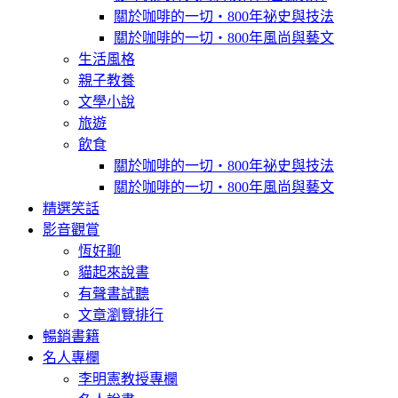
關於咖啡的一切‧800年祕史與技法
關於咖啡的一切‧800年風尚與藝文
生活風格
親子教養
文學小說
旅遊
飲食
關於咖啡的一切‧800年祕史與技法
關於咖啡的一切‧800年風尚與藝文
精選笑話
影音觀賞
恆好聊
貓起來說書
有聲書試聽
文章瀏覽排行
暢銷書籍
名人專欄
李明憲教授專欄