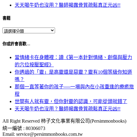
天天喝牛奶也沒用？醫師揭露骨質疏鬆真正元凶!!
書籍
你或許會喜歡…
當情緒卡在身體裡：讀《第一本針對情緒、創傷與壓力
的穴位按壓聖經》
你遇過的「靈」是高靈還是惡靈？靈有10個等級你知道
嗎？
那個一直等著你的孩子──一場與內在小孩重逢的療癒旅
程
世間有人就有靈，但你對靈的認識，可能從頭就錯了
天天喝牛奶也沒用？醫師揭露骨質疏鬆真正元凶!!
All Right Reserved 柿子文化事業有限公司(Persimmonbooks)
統一編號 : 80306073
Email: service@persimmonbooks.com.tw