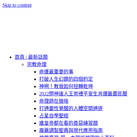
Skip to content
60秒看新世界
柿子文化
首頁 / 最新話題
宗教命理
命運最重要的事
打破人生幻鏡的四個約定
神啊！教我如何扭轉乾坤
2022問神達人王崇禮平安生肖運籤農民曆
命理師在做啥
打通靈性覺醒的人體空間通道
占星自學聖經
連皇帝都在看的善惡練習題
魔藥調製聖典與現代應用指南