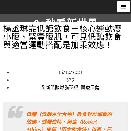
60秒看新世界
楊丞琳靠低醣飲食＋核心運動瘦
小腹、緊實腹肌，可見低醣飲食
柿子文化
與適當運動搭配是加乘效應！
15/10/2021
373
全新低醣燃脂聖經
,
醫療保健
低醣（低碳水化合物）飲食對於減重的
效應，從羅伯特．阿金（Robert
Atkins）提倡「阿金飲食法」以來，已