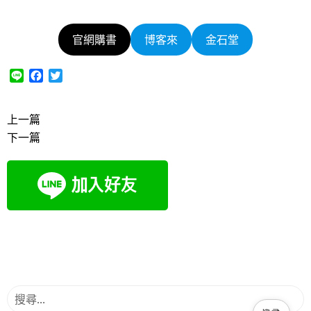
官網購書
博客來
金石堂
L
F
T
i
a
w
n
c
i
e
e
t
上一篇
b
t
下一篇
o
e
o
r
k