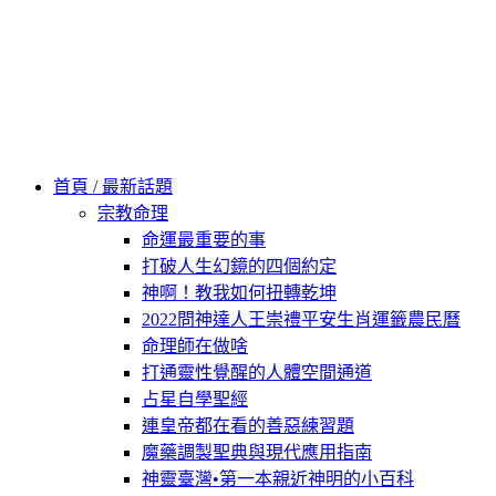
60秒看新世界
柿子文化
首頁 / 最新話題
宗教命理
命運最重要的事
打破人生幻鏡的四個約定
神啊！教我如何扭轉乾坤
2022問神達人王崇禮平安生肖運籤農民曆
命理師在做啥
打通靈性覺醒的人體空間通道
占星自學聖經
連皇帝都在看的善惡練習題
魔藥調製聖典與現代應用指南
神靈臺灣•第一本親近神明的小百科