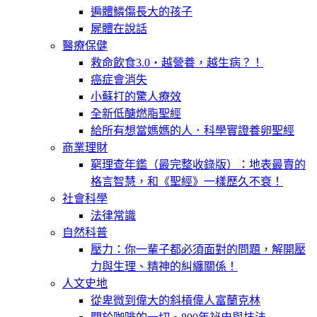
遍體鱗傷長大的孩子
屍體在說話
醫療保健
救命飲食3.0‧越營養，越生病？！
癌症會消失
小蘇打的驚人療效
全新低醣燃脂聖經
給所有想當媽媽的人．科學實證養卵聖經
商業理財
窮理查年鑑（最完整收錄版）：地表最賣的
格言智慧，和《聖經》一樣歷久不衰！
社會科學
法律常識
自然科普
壓力：你一輩子都必須面對的問題，解開壓
力與生理、精神的糾纏關係！
人文史地
從卑微到偉大的斜槓偉人富蘭克林