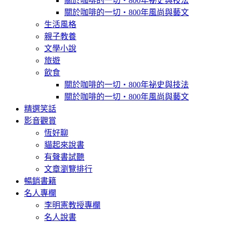
關於咖啡的一切‧800年祕史與技法
關於咖啡的一切‧800年風尚與藝文
生活風格
親子教養
文學小說
旅遊
飲食
關於咖啡的一切‧800年祕史與技法
關於咖啡的一切‧800年風尚與藝文
精選笑話
影音觀賞
恆好聊
貓起來說書
有聲書試聽
文章瀏覽排行
暢銷書籍
名人專欄
李明憲教授專欄
名人說書