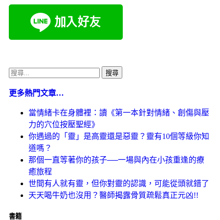
更多熱門文章…
當情緒卡在身體裡：讀《第一本針對情緒、創傷與壓
力的穴位按壓聖經》
你遇過的「靈」是高靈還是惡靈？靈有10個等級你知
道嗎？
那個一直等著你的孩子──一場與內在小孩重逢的療
癒旅程
世間有人就有靈，但你對靈的認識，可能從頭就錯了
天天喝牛奶也沒用？醫師揭露骨質疏鬆真正元凶!!
書籍