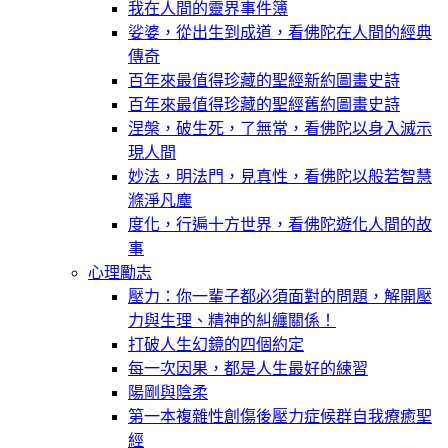
我在人間的靈界事件簿
娑婆，從出生到成道，看佛陀在人間的經典
傳奇
百年來最值得珍藏的聖經新約圖畫史詩
百年來最值得珍藏的聖經舊約圖畫史詩
涅槃，破生死，了無常，看佛陀以身入滅示
現人間
妙法，明法門，見真性，看佛陀以般若智慧
滌淨凡塵
度化，行遍十方世界，看佛陀遊化人間的故
事
心理勵志
壓力：你一輩子都必須面對的問題，解開壓
力與生理、精神的糾纏關係！
打破人生幻鏡的四個約定
每一次因果，都是人生最好的練習
陽剛與陰柔
第一本複雜性創傷後壓力症候群自我療癒聖
經