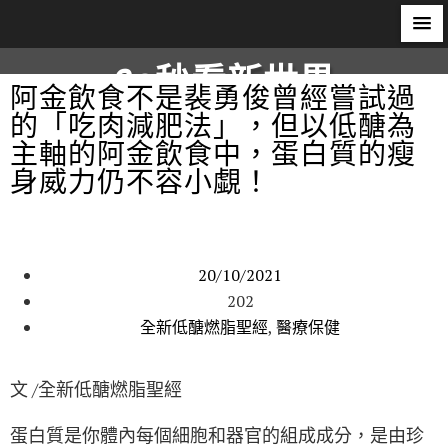
60秒看新世界
阿金飲食不是裴勇俊曾經嘗試過
的「吃肉減肥法」，但以低醣為
柿子文化
主軸的阿金飲食中，蛋白質的瘦
身威力仍不容小覷！
20/10/2021
202
全新低醣燃脂聖經
,
醫療保健
文 /全新低醣燃脂聖經
蛋白質是你體內每個細胞和器官的組成成分，是由珍