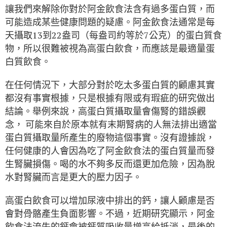
讓我們來解除你對於阿金飲食法含有過多蛋白質，而
可能造成某些健康問題的疑慮。阿金飲食法通常是每
天攝取13到22盎司（每盎司約等於7公克）的蛋白質食
物，所以很難被視為高蛋白飲食，而應該是最適量蛋
白質飲食。
在任何情況下，大部分對於吃太多蛋白質的顧慮其實
都沒有事實根據，只是根據有限或有瑕疵的研究做出
結論。舉例來說，高蛋白質攝取量會傷腎的錯誤觀
念， 可能來自於原本就有末期腎病的人無法排出適當
蛋白質攝取量所產生的廢物這個事實。沒有證據說，
任何健康的人會因為吃了阿金飲食法的蛋白質量而發
生腎臟損傷。喝的水不夠多反而還更加危險，因為脫
水對腎臟而言是更大的壓力因子。
高蛋白飲食可以增加尿液中排出的鈣，讓人顧慮是否
會對骨骼產生負面影響。不過，近期研究顯示，阿金
飲食法流失的鈣會被鈣質吸收量增高給抵消，最後的