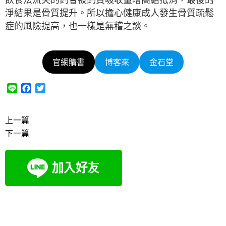
淨結果是骨質提升。所以擔心健康成人發生骨質疏鬆
症的風險提高，也一樣是無稽之談。
官網購書
博客來
金石堂
L
F
T
i
a
w
n
c
i
e
e
t
上一篇
b
t
下一篇
o
e
o
r
k