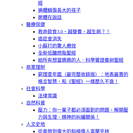
經
遍體鱗傷長大的孩子
屍體在說話
醫療保健
救命飲食3.0‧越營養，越生病？！
癌症會消失
小蘇打的驚人療效
全新低醣燃脂聖經
給所有想當媽媽的人．科學實證養卵聖經
商業理財
窮理查年鑑（最完整收錄版）：地表最賣的
格言智慧，和《聖經》一樣歷久不衰！
社會科學
法律常識
自然科普
壓力：你一輩子都必須面對的問題，解開壓
力與生理、精神的糾纏關係！
人文史地
從卑微到偉大的斜槓偉人富蘭克林