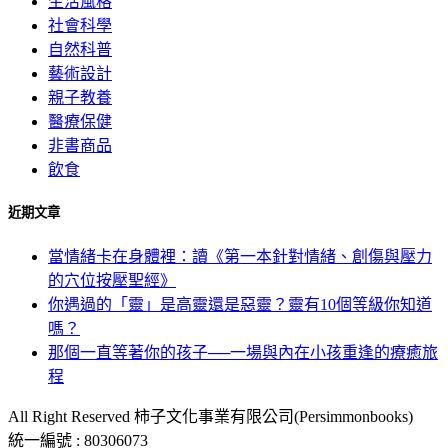
生活風格
社會科學
自然科普
藝術設計
親子教養
醫療保健
非書商品
飲食
近期文章
當情緒卡在身體裡：讀《第一本針對情緒、創傷與壓力
的穴位按壓聖經》
你遇過的「靈」是高靈還是惡靈？靈有10個等級你知道
嗎？
那個一直等著你的孩子──一場與內在小孩重逢的療癒旅
程
All Right Reserved 柿子文化事業有限公司(Persimmonbooks)
統一編號 : 80306073