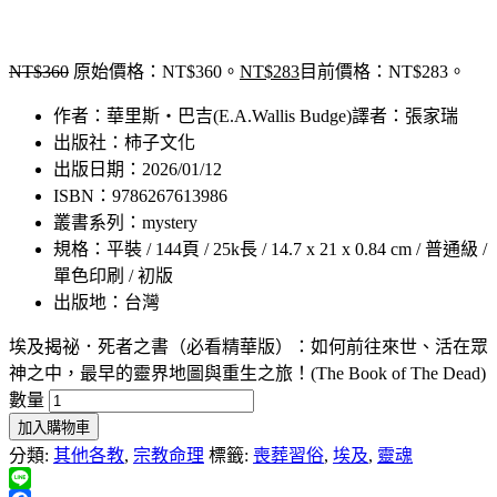
NT$
360
原始價格：NT$360。
NT$
283
目前價格：NT$283。
作者：華里斯・巴吉(E.A.Wallis Budge)譯者：張家瑞
出版社：柿子文化
出版日期：2026/01/12
ISBN：9786267613986
叢書系列：mystery
規格：平裝 / 144頁 / 25k長 / 14.7 x 21 x 0.84 cm / 普通級 /
單色印刷 / 初版
出版地：台灣
埃及揭祕．死者之書（必看精華版）：如何前往來世、活在眾
神之中，最早的靈界地圖與重生之旅！(The Book of The Dead)
數量
加入購物車
分類:
其他各教
,
宗教命理
標籤:
喪葬習俗
,
埃及
,
靈魂