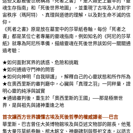
這些文獻被後世統稱為「死者之書」，是人類史上最早的「靈
魂生存指南」和「死後世界地圖」，並重現了古埃及人的對宇
宙秩序（瑪阿特）、真理與道德的理解，以及對生命不滅的信
仰。
《死者之書》原是放在墓室中的莎草紙卷軸，每份「死者之
書」都是某位亡者專屬的靈魂指南，例如知名的《阿尼的莎草
紙》就專為阿尼所準備，描繪靈魂在死後世界該如何一關關通
過考驗：
★如何面對冥界的誘惑、危險和挑戰
★如何通過守門神的問答
★如何向神明「自我辯護」，解釋自己的心靈狀態和所作所為
★在奧西里斯的審判廳中，心臟與「真理之羽」一同秤量，證
明心靈的純淨與誠實
★通過審判後，重生於「奧西里斯的王國」──那是極樂世
界，是與祖先與諸神重逢之地
首次讓西方世界讀懂古埃及死後哲學的權威譯者──巴吉
華里斯・巴吉曾任大英博物館埃及與亞述文物部的館長，他蒐
集大量莎草紙卷軸、棺木銘文、神廟碑刻與祭祀文本，以語言