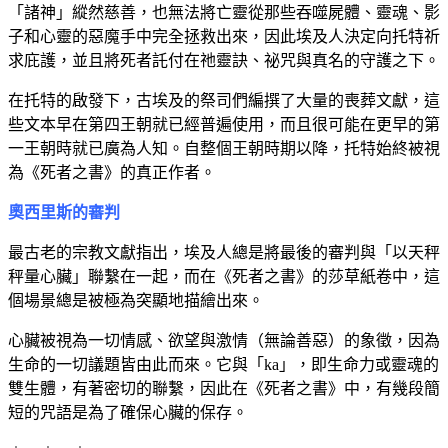
「諸神」縱然慈善，也無法將亡靈從那些吞噬屍體、靈魂、影
子和心靈的惡魔手中完全拯救出來，因此埃及人決定向托特祈
求庇護，並且將死者託付在祂靈訣、祕咒與真名的守護之下。
在托特的啟發下，古埃及的祭司們編撰了大量的喪葬文獻，這
些文本早在第四王朝就已經普遍使用，而且很可能在更早的第
一王朝時就已廣為人知。自整個王朝時期以降，托特始終被視
為《死者之書》的真正作者。
奧西里斯的審判
最古老的宗教文獻指出，埃及人總是將最後的審判與「以天秤
秤量心臟」聯繫在一起，而在《死者之書》的莎草紙卷中，這
個場景總是被極為突顯地描繪出來。
心臟被視為一切情感、欲望與激情（無論善惡）的象徵，因為
生命的一切議題皆由此而來。它與「ka」，即生命力或靈魂的
雙生體，有著密切的聯繫，因此在《死者之書》中，有幾段簡
短的咒語是為了確保心臟的保存。