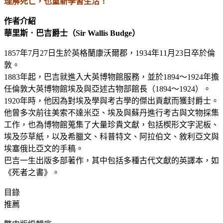
理解死亡，也重新學習生活！
作者介紹
華里斯．巴吉爵士（Sir Wallis Budge）
1857年7月27日生於英格蘭康沃爾郡，1934年11月23日卒於倫
敦。
1883年起，巴吉就進入大英博物館服務，並於1894～1924年擔
任倫敦大英博物館埃及與亞述古物部館長（1894～1924）。
1920年時，他因為對埃及學與考古學的傑出貢獻而獲封爵士。
他曾多次前往美索不達米亞、埃及與蘇丹進行考古與文物採集
工作，也為博物館蒐集了大量珍貴文獻，包括楔形文字泥板、
埃及莎草紙，以及希臘文、科普特文、阿拉伯文、敘利亞文與
埃塞俄比亞文的手稿。
巴吉一生出版多部著作，其中包括多種古代文獻的英譯本，如
《死者之書》。
目錄
推薦