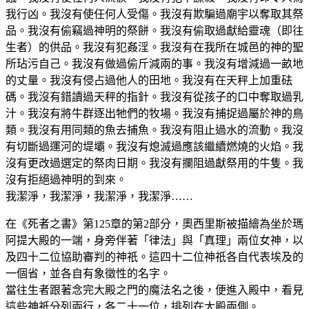
我行凶。我沒有使任何人受傷。我沒有欺騙過廟宇以奪取其祭
品。我沒有偷竊過神明的祭餅。我沒有偷取過獻給靈魂（即往
生者）的供品。我沒有犯姦淫。我沒有在我所在城邑的神的聖
所玷污自己。我沒有做過偷斤減兩的事。我沒有增減過一畝地
的丈量。我沒有侵占過他人的田地。我沒有在天秤上加重砝
碼。我沒有錯讀過天秤的指針。我沒有從孩子的口中奪取過乳
汁。我沒有將牛群逐出牠們的牧場。我沒有捕捉過屬於神的鳥
類。我沒有用同類的魚去捕魚。我沒有阻止過水的流動。我沒
有切斷過運河的堤壩。我沒有熄滅過應該繼續燃燒的火焰。我
沒有更改過選定的祭肉日期。我沒有攔阻過獻祭用的牛隻。我
沒有拒絕過神明的到來。
我潔淨，我潔淨，我潔淨，我潔淨……
在《死者之書》第125章的第2部分，奧西里斯被描繪為坐於瑪
阿提大殿的一端，身旁伴著「律法」與「真理」兩位女神，以
及四十二位協助審判的神祇。這四十二位神祇各自代表埃及的
一個省，並各自有象徵性的名字。
當往生者跟著念完大殿之門的魔法名之後，便進入殿中，看見
這些神祇分列兩行，各二十一位，排列在大殿兩側。