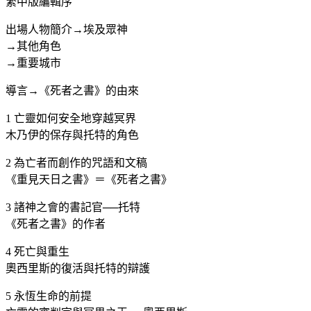
繁中版編輯序
出場人物簡介→埃及眾神
→其他角色
→重要城市
導言→《死者之書》的由來
1 亡靈如何安全地穿越冥界
木乃伊的保存與托特的角色
2 為亡者而創作的咒語和文稿
《重見天日之書》＝《死者之書》
3 諸神之會的書記官──托特
《死者之書》的作者
4 死亡與重生
奧西里斯的復活與托特的辯護
5 永恆生命的前提