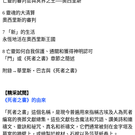
亡靈的審判官與冥界之王──奧西里斯
6 靈魂的大清算
奧西里斯的審判
7 「新」的生活
永恆地活在奧西里斯王國
8 亡靈如何自我保護、通關和獲得神明認可
「門」或《死者之書》章節之簡述
附錄→華里斯・巴吉與《死者之書》
【精采試閱】
《死者之書》的由來
「死者之書」這個名稱，是現今普遍用來指稱古埃及人為死者
編寫的喪葬文獻總集。這些文獻包含魔法和咒語、讚美詩和連
禱文、靈訣和祕咒、真名和祈禱文，它們通常被刻在金字塔及
墓室的牆壁上，或繪製於棺材、石棺以及莎草紙卷上。