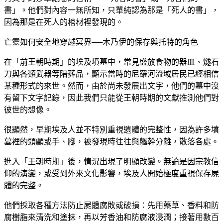
書」。他們對內容一無所知，只單純認為那是「死人的書」，
因為那是在死人的棺材裡發現的。
亡靈如何安全地穿越冥界──木乃伊的保存與托特的角色
在「前王朝時期」的埃及墳墓中，常見盛放食物的器皿、燧石
刀與各類武器等陪葬品，顯示當時的尼羅河流域居民已經相信
某種形式的來世。然而，由於尚未發展出文字，他們的墓中沒
有留下文字記錄，因此我們只能從王朝時期的文獻推測他們對
彼世的想像。
很顯然，早期埃及人並不特別重視遺體的完整性，因為許多墳
墓裡的頭顱或手、腳，被發現時往往與軀幹分離，散落各處。
進入「王朝時期」後，情況出現了明顯改變。無論是因宗教信
仰的演變，或受到外來文化影響，埃及人開始極度重視保存屍
體的完整。
他們採取各種方法防止屍體腐敗或破損：先用藥草、香料和防
腐樹脂來清洗和塗抹，再以芳香油和防腐液浸潤；接著用數百