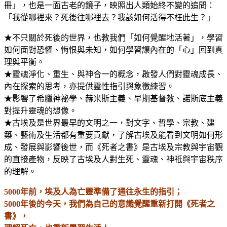
冊」，也是一面古老的鏡子，映照出人類始終不變的追問：
「我從哪裡來？死後往哪裡去？我該如何活得不枉此生？」
★不只關於死後的世界，也教我們「如何覺醒地活著」，學習
如何面對恐懼、悔恨與未知，如何學習讓內在的「心」回到真
理與平衡。
★靈魂淨化、重生、與神合一的概念，啟發人們對靈魂成長、
內在探索的思考，亦提供靈性指引與象徵練習。
★影響了希臘神祕學、赫米斯主義、早期基督教、諾斯底主義
對提升靈魂的想像。
★古埃及是世界最早的文明之一，對文字、哲學、宗教、建
築、藝術及生活都有重要貢獻，了解古埃及能看到文明如何形
成、發展與影響後世，而《死者之書》是古埃及宗教與宇宙觀
的直接產物，反映了古埃及人對生死、靈魂、神祇與宇宙秩序
的理解。
5000年前，埃及人為亡靈準備了通往永生的指引；
5000年後的今天，我們為自己的意識覺醒重新打開《死者之
書》，