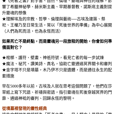
★《死者之書》對宇宙、自然、倫理、靈魂與神性的理解，影
響了希臘神祕學、赫米斯主義、早期基督教、諾斯底主義對提
升靈魂的想像
★理解埃及的宗教、哲學、倫理與藝術──古埃及建築、祭
祀、王權乃至日常生活，常以「死後世界的準備」為中心展開
（人們為死而活，也為永恆而活）
如果死亡不是終點，而是靈魂另一段旅程的開始，你會如何準
備面對它？
★棺槨、護符、壁畫、神祇符號，看見亡者的每一步試煉
★魔法、祕咒、讚美詩、真名，協助亡靈通過冥界關卡和審判
★金字塔不只是墳墓，木乃伊不只是遺體，而是通往永生的配
套措施
早在5000多年以前，古埃及人就在思考這個問題了，他們在莎
草紙上寫下咒語、祈禱與密語，指引靈魂在死後穿越冥界的門
扉、通過神祗的審判、回歸永恆的黎明。
從墳墓裡發現的靈性經典