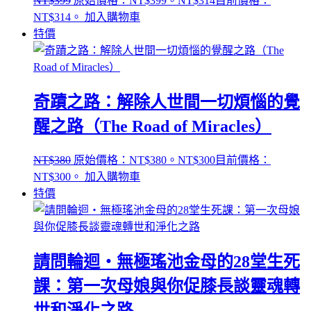
NT$
399
原始價格：NT$399。
NT$
314
目前價格：
NT$314。
加入購物車
特價
奇蹟之路：解除人世間一切煩惱的覺
醒之路（The Road of Miracles）
NT$
380
原始價格：NT$380。
NT$
300
目前價格：
NT$300。
加入購物車
特價
請問輪迴‧無極瑤池金母的28堂生死
課：第一次母娘與你促膝長談靈魂轉
世和淨化之路