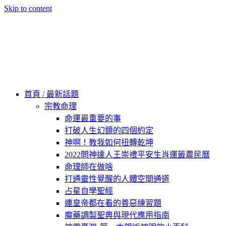
Skip to content
60秒看新世界
柿子文化
首頁 / 最新話題
宗教命理
命運最重要的事
打破人生幻鏡的四個約定
神啊！教我如何扭轉乾坤
2022問神達人王崇禮平安生肖運籤農民曆
命理師在做啥
打通靈性覺醒的人體空間通道
占星自學聖經
連皇帝都在看的善惡練習題
魔藥調製聖典與現代應用指南