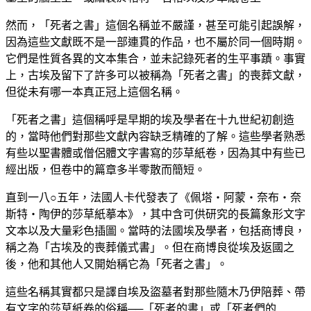
然而，「死者之書」這個名稱並不嚴謹，甚至可能引起誤解，
因為這些文獻既不是一部連貫的作品，也不屬於同一個時期。
它們是性質各異的文本集合，並未記錄死者的生平事蹟。事實
上，古埃及留下了許多可以被稱為「死者之書」的喪葬文獻，
但從未有哪一本真正冠上這個名稱。
「死者之書」這個稱呼是早期的埃及學者在十九世紀初創造
的，當時他們對那些文獻內容缺乏精確的了解。這些學者熟悉
有些以聖書體或僧侶體文字書寫的莎草紙卷，因為其中有些已
經出版，但卷中的篇章多半零散而簡短。
直到一八○五年，法國人卡代發表了《佩塔・阿蒙・奈布・奈
斯特・陶伊的莎草紙摹本》，其中含可供研究的長篇象形文字
文本以及大量彩色插圖。當時的法國埃及學者，包括商博良，
稱之為「古埃及的喪葬儀式書」。但在商博良從埃及返國之
後，他和其他人又開始稱它為「死者之書」。
這些名稱其實都只是譯自埃及盜墓者對那些隨木乃伊陪葬、帶
有文字的莎草紙卷的俗稱──「死者的書」或「死者們的