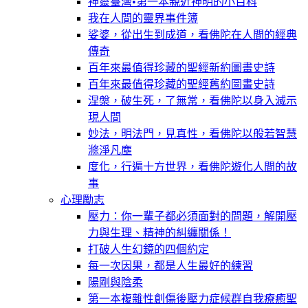
神靈臺灣•第一本親近神明的小百科
我在人間的靈界事件簿
娑婆，從出生到成道，看佛陀在人間的經典
傳奇
百年來最值得珍藏的聖經新約圖畫史詩
百年來最值得珍藏的聖經舊約圖畫史詩
涅槃，破生死，了無常，看佛陀以身入滅示
現人間
妙法，明法門，見真性，看佛陀以般若智慧
滌淨凡塵
度化，行遍十方世界，看佛陀遊化人間的故
事
心理勵志
壓力：你一輩子都必須面對的問題，解開壓
力與生理、精神的糾纏關係！
打破人生幻鏡的四個約定
每一次因果，都是人生最好的練習
陽剛與陰柔
第一本複雜性創傷後壓力症候群自我療癒聖