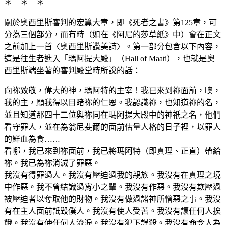
＊ ＊ ＊
關於奧西里斯審判的宏篇大章，即《死者之書》第125章，可
分為三個部分，而有時（如在《阿尼的莎草紙》中）會在正文
之前加上一首〈奧西里斯讚美詩〉。第一部分包含以下內容，
這是往生者進入「瑪阿提大殿」（Hall of Maati），也就是奧
西里斯端坐著的審判殿堂時所說的話：
向祢致敬，偉大的神，瑪阿特的主宰！我已來到祢面前，噢，
我的主，願我得以目睹祢的仁恩。我認識祢，也知道祢的名，
並且知道那四十二位與祢同在瑪阿提大殿中的神祇之名，他們
看守罪人，並在為翁尼斐爾的面前估量人格的日子裡，以罪人
的鮮血為食……
看哪，我已來到祢面前，我已將瑪阿特（即真理、正直）帶給
祢。我已為祢消滅了罪惡。
我沒有得罪過人。我沒有壓迫過我的親族。我沒有在真理之境
中作惡。我不曾結識過宵小之輩。我沒有作惡。我沒有欺壓過
被壓迫者以奪取他的財物。我沒有做過諸神所憎惡之事。我沒
有在主人面前詆毀僕人。我沒有使人受苦。我沒有讓任何人挨
餓。我沒有使任何人流淚。我沒有犯下謀殺。我沒有命令人為