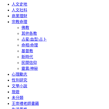
人文史地
人文社科
商業理財
宗教命理
佛教
其他各教
占星/血型/占卜
命相/命理
基督教
新時代
民間信仰
靈異/神秘
心理勵志
性別研究
文學小說
旅遊
未分類
王崇禮老師書籍