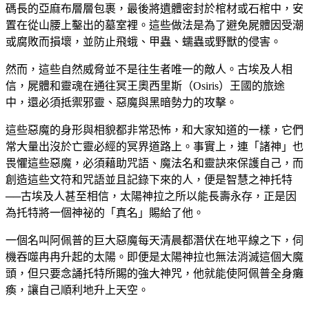
碼長的亞麻布層層包裹，最後將遺體密封於棺材或石棺中，安
置在從山腰上鑿出的墓室裡。這些做法是為了避免屍體因受潮
或腐敗而損壞，並防止飛蛾、甲蟲、蠕蟲或野獸的侵害。
然而，這些自然威脅並不是往生者唯一的敵人。古埃及人相
信，屍體和靈魂在通往冥王奧西里斯（Osiris）王國的旅途
中，還必須抵禦邪靈、惡魔與黑暗勢力的攻擊。
這些惡魔的身形與相貌都非常恐怖，和大家知道的一樣，它們
常大量出沒於亡靈必經的冥界道路上。事實上，連「諸神」也
畏懼這些惡魔，必須藉助咒語、魔法名和靈訣來保護自己，而
創造這些文符和咒語並且記錄下來的人，便是智慧之神托特
──古埃及人甚至相信，太陽神拉之所以能長壽永存，正是因
為托特將一個神祕的「真名」賜給了他。
一個名叫阿佩普的巨大惡魔每天清晨都潛伏在地平線之下，伺
機吞噬冉冉升起的太陽。即便是太陽神拉也無法消滅這個大魔
頭，但只要念誦托特所賜的強大神咒，他就能使阿佩普全身癱
瘓，讓自己順利地升上天空。