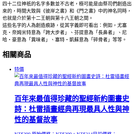
四十二位神祇的名字多數並不古老，極可能是由祭司們創造出
來的，時間大致與《彼岸之書》和《門之書》中的神名同時，
也就是介於第十二王朝與第十八王朝之間。
這些名字的人為創造痕跡，從其字義即可看出：例如，尤塞
克・奈姆米特意為「跨大步者」、芬提意為「長鼻者」、尼
哈・豪意為「異味者」、塞特・凱蘇意為「碎骨者」等等。
相關商品
特價
百年來最值得珍藏的聖經新約圖畫史
詩：杜雷插畫經典再現最具人性與神
性的基督故事