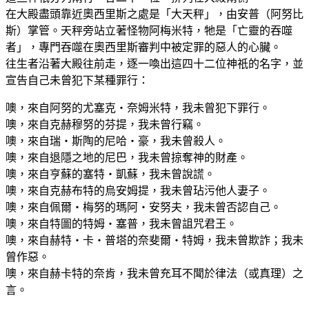
在大殿盡頭靠近奧西里斯之處是「大天秤」，由安普（阿努比
斯）掌管。天秤旁站立著怪物阿梅米特，牠是「亡靈的吞噬
者」，專門吞噬在奧西里斯審判中被定罪的惡人的心臟。
往生者沿著大殿往前走，逐一喚出這四十二位神祇的名字，並
宣告自己未曾犯下某種罪行：
噢，來自阿努的尤塞克・奈姆米特，我未曾犯下罪行。
噢，來自克赫穆努的芬提，我未曾行竊。
噢，來自瑞・斯陶的尼哈・豪，我未曾殺人。
噢，來自退隱之地的尼巴，我未曾掠奪神的財產。
噢，來自亨蘇的塞特・凱蘇，我未曾說謊。
噢，來自克赫布特的烏安姆提，我未曾玷污他人妻子。
噢，來自佩爾・梅努的瑪阿・安努夫，我未曾否認自己。
噢，來自特圖的特姆・塞普，我未曾詛咒君王。
噢，來自赫特・卡・普塔的奈斐爾・特姆，我未曾欺詐；我未
曾作惡。
噢，來自赫卡特的奈肯，我未曾充耳不聞於律法（或真理）之
言。