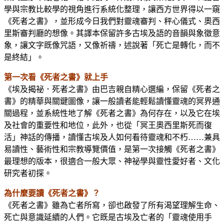
學與宗教比較學的視角進行系統化整理，讓西方世界得以一窺
《死者之書》，並形成今日我們對靈魂審判、秤心儀式、奧西
里斯審判廳的想像。其譯本保留許多古埃及語的音韻與象徵意
象，讓文字既像咒語，又像祈禱，述說著「死亡是轉化，而不
是終結」。
第一次看《死者之書》就上手
《埃及揭祕．死者之書》由巴吉親自精心選編，保留《死者之
書》的精華與關鍵圖像，讓一般讀者能輕鬆讀懂靈魂的冥界通
關過程，並系統性地了解《死者之書》為何存在，以及它在埃
及社會的重要性和地位，此外，也從「冥王奧西里斯死而復
活」神話的傳播，讀懂古埃及人如何看待靈魂和不朽……兼具
易讀性、藝術性和宗教導覽價值，是第一次接觸《死者之書》
最理想的版本，很適合一般大眾、神祕學與靈性愛好者、文化
研究者初探。
為什麼要讀《死者之書》？
《死者之書》雖為亡者所寫，卻也啟發了所有渴望理解生命、
死亡與意識延續的人們。它既是古埃及亡者的「靈魂使用手