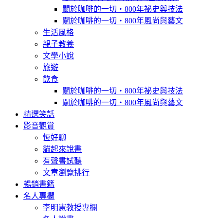
關於咖啡的一切‧800年祕史與技法
關於咖啡的一切‧800年風尚與藝文
生活風格
親子教養
文學小說
旅遊
飲食
關於咖啡的一切‧800年祕史與技法
關於咖啡的一切‧800年風尚與藝文
精選笑話
影音觀賞
恆好聊
貓起來說書
有聲書試聽
文章瀏覽排行
暢銷書籍
名人專欄
李明憲教授專欄