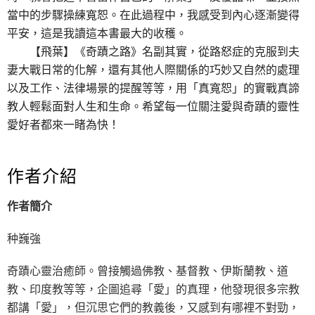
當中的步驟操練寬恕。在此過程中，我感受到內心逐漸變得
平安，這是我讀這本書最大的收穫。
【飛葉】《奇蹟之路》名副其實，從路怒症的克服到夫
妻大戰日常的化解，還有其他人際關係的巧妙又自然的處理
以及工作、法律場景的提醒等等，用「真寬恕」的實戰真諦
教人輕鬆面對人生和生命。希望每一位關注愛與奇蹟的靈性
愛好者都來一睹為快！
作者介紹
作者簡介
种巍強
奇蹟心靈治癒師。曾接觸過佛教、基督教、伊斯蘭教、道
教、印度教等等，企圖追尋「愛」的真理，他發現很多宗教
都講「愛」，但沉思它們的教義後，又感到有哪裡不對勁，