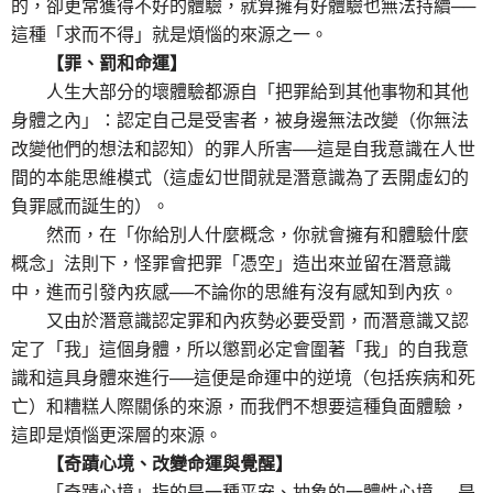
的，卻更常獲得不好的體驗，就算擁有好體驗也無法持續──
這種「求而不得」就是煩惱的來源之一。
【罪、罰和命運】
人生大部分的壞體驗都源自「把罪給到其他事物和其他
身體之內」：認定自己是受害者，被身邊無法改變（你無法
改變他們的想法和認知）的罪人所害──這是自我意識在人世
間的本能思維模式（這虛幻世間就是潛意識為了丟開虛幻的
負罪感而誕生的）。
然而，在「你給別人什麼概念，你就會擁有和體驗什麼
概念」法則下，怪罪會把罪「憑空」造出來並留在潛意識
中，進而引發內疚感──不論你的思維有沒有感知到內疚。
又由於潛意識認定罪和內疚勢必要受罰，而潛意識又認
定了「我」這個身體，所以懲罰必定會圍著「我」的自我意
識和這具身體來進行──這便是命運中的逆境（包括疾病和死
亡）和糟糕人際關係的來源，而我們不想要這種負面體驗，
這即是煩惱更深層的來源。
【奇蹟心境、改變命運與覺醒】
「奇蹟心境」指的是一種平安、抽象的一體性心境──是