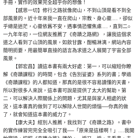
手冊，實作的效果完全超乎你的想像！
【感恩一切】修行之路就像爬山，不到山頂是看不到全
部風景的。近十年來我一直在爬山，宗教、身心靈……，卻似
乎總是迷茫，心靈依舊不安，遇事情恐懼焦慮……，直到二○
一九年年初，一位網友推薦了《奇蹟之路網》，讓我這個求
道之人看到了山頂的風景，如飲甘露，酣暢淋漓，網站內容
簡明扼要，用最簡單直接的語言為求道之人展開了宇宙全部
風景。
【郭宏昌】讀這本書有兩大好處：第一，可以縮短你瞭
解《奇蹟課程》的時間，包含《告別娑婆》系列的書；學過
《奇蹟課程》的人都知道，那真的是很不容易讀懂的天書，
所以對很多人來說，這本書可說是提供了太大的幫助。第
二，可以解決人際關係上的問題，尤其是與家人相處的狀
況，這本書真的做到了可以解除人世間的煩惱──你真的做
了，就會知道這本書的威力了。
【康大夫】經別人推薦，我找到了《奇蹟之路》。書中
的實作練習完完全全吸引了我──「原來是這樣啊！」……我開