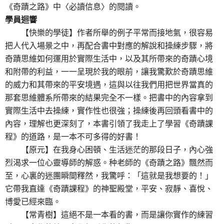
《奇蹟之路》中〈必讀信息〉的閱讀。
學員迴響
【快樂的學徒】作者所舉的例子平常而接地氣，很容易
把人代入場景之中，再配合書中對應的解說和操練步驟，將
奇蹟思維如何運用於實際生活中，以及其所帶來的奇蹟心境
和附帶的利益，一一呈現於我的眼前，讓我驚歎於奇蹟思維
的威力和其帶來的平安境遇，這與以往我們用把世界當真的
那套思維體系所帶來的結果完全不一樣。把書中的內容拿到
實際生活中去操練，實作性也很強；操練後再回頭看書中的
內容，理解也更深刻了，本書引領了我走上了學習《奇蹟課
程》的道路，是一本不可多得的好書！
【原元】在我身心困頓、生活迷茫的那段日子，內心強
烈渴求一位心靈導師的解惑。种老師的《奇蹟之路》飄然而
至，心裏的迷團瞬間釋然，我驚呼：「這就是我想要的！」
它帶我直達《奇蹟課程》的神聖殿堂，平安、寂靜、喜悅、
博愛已經來臨。
【常青樹】這絕不是一本看的書，而是讓你實作的練習