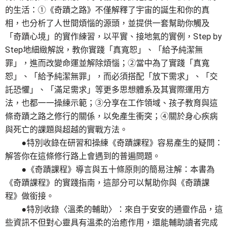
的生活：①《奇蹟之路》不僅解釋了宇宙的誕生和你的真
相，也分析了人世間煩惱的源頭，並提供一套幫助你觸及
「奇蹟心境」的實作練習，以平實、接地氣的實例，Step by
Step地細緻解說，教你實踐「真寬恕」、「給予純潔無
罪」，進而改變命運並解除煩惱；②當中為了實踐「真寬
恕」、「給予純潔無罪」，而必須搭配「放下需求」、「交
託恐懼」、「滿足需求」等更多思想體系及其實際運用方
法，也都一一操練示範；③分享在工作領域、孩子教育與這
條奇蹟之路之修行的關係，以免產生衝突；④關於身心疾病
與死亡的課題與超越的實戰方法。
●特別收錄在研習和操練《奇蹟課程》容易產生的疑問：
解答你在這條修行路上會遇到的普遍問題。
●《奇蹟課程》導言與五十條原則的簡易注解：本書為
《奇蹟課程》的實踐指南，這部分可以幫助你與《奇蹟課
程》做銜接。
●特別收錄〈溫柔的輔助〉：來自于安安的通靈作品，這
些資訊不但對心靈具有溫柔的治癒作用，還能輔助讀者完成