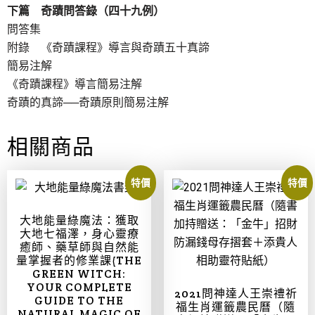
下篇 奇蹟問答錄（四十九例）
問答集
附錄 《奇蹟課程》導言與奇蹟五十真諦
簡易注解
《奇蹟課程》導言簡易注解
奇蹟的真諦──奇蹟原則簡易注解
相關商品
特價
特價
大地能量綠魔法：獲取
大地七福澤，身心靈療
癒師、藥草師與自然能
量掌握者的修業課(THE
GREEN WITCH:
YOUR COMPLETE
2021問神達人王崇禮祈
GUIDE TO THE
福生肖運籤農民曆（隨
NATURAL MAGIC OF