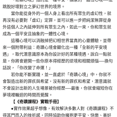
跳脫好壞對立之夢幻世界的境界。
當你能從身外的一個人身上看出所有眾生的虛幻性，就
再沒有必要對「虛幻」定罪，並可以進一步把純潔無罪從身
外這個人之內延伸到所有眾生之內，如此一來，你和眾生就
成為一個平安且抽象的一體性心境。
這種心境可以消融掉把幻相世界當真的心靈體驗，並帶
來一個附帶利益：奇蹟心境會顯化出一種「全新的平安境
遇」，取代潛意識原本為你設計好的某種境遇，說白一點就
是，你將會避開一些你原本得經歷的逆境和相關煩惱──換句
話說，「你改變了命運！」
若你能不斷實踐，並一直處於「奇蹟心境」中，你就不
會製造出新的罪疚與希望，沒有新的罪疚和希望，潛意識就
不會設計出新的人生場景被你經歷──最後，你就會縮短你在
夢境裡輪迴的時間而覺醒。
【《奇蹟課程》實戰手冊】
●實作效果超乎想像，有效解決多數人對《奇蹟課程》不
得其門而入的挫折感，同時協助你擁抱更平安、快樂、美好