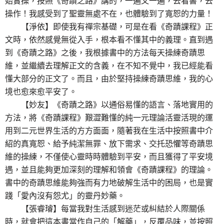
始實操，按照《奇蹟之路》講的，一遍又一遍，去看書，去
操作！我感受到了聖靈無處不在，也體驗到了寬恕的力量！
【淨依】即使我有禪宗基礎，可是在看《奇蹟課程》正
文時，依然感覺無從入手，根本看不懂其中的義理。直到遇
到《奇蹟之路》之後，我根據書中的方法每天操練奇蹟思
維，並繼續去理解正文的含義，在不知不覺中，我已經能看
懂大部分的正文了。而且，由於堅持操練奇蹟思維，我的心
境也愈來愈平安了。
【妙友】《奇蹟之路》以通俗易懂的語言、落地實用的
方法，將《奇蹟課程》艱澀難懂的純一元理論活靈活現的運
用到二元世界生活的方方面面，隨著我在生活中按照書中介
紹的真寬恕、給予純潔無罪、放下需求、交托恐懼等奇蹟思
維的操練，不僅使心靈時時體驗到平安，而且獲得了平安境
遇，並且能夠更加深刻的理解和領會《奇蹟課程》的理論。
書中的奇蹟思維能夠強而有力地破解生活中的困局，也是實
踐「愛內沒有怨尤」的靈丹妙藥。
【張睿璿】每當我對生活感到迷茫或糾結於人際關係
時，就會把這本書當作自己的「解藥」，反覆品味，並按照