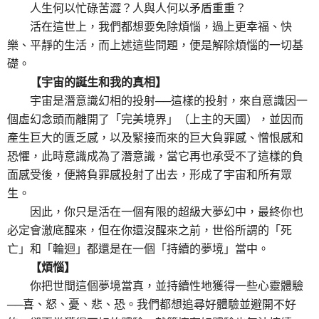
人生何以忙碌苦澀？人與人何以矛盾重重？
活在這世上，我們都想要免除煩惱，過上更幸福、快
樂、平靜的生活，而上述這些問題，便是解除煩惱的一切基
礎。
【宇宙的誕生和我的真相】
宇宙是潛意識幻相的投射──這樣的投射，來自意識因一
個虛幻念頭而離開了「完美境界」（上主的天國），並因而
產生巨大的匱乏感，以及緊接而來的巨大負罪感、憎恨感和
恐懼，此時意識成為了潛意識，當它再也承受不了這樣的負
面感受後，便將負罪感投射了出去，形成了宇宙和所有眾
生。
因此，你只是活在一個有限的超級大夢幻中，最終你也
必定會澈底醒來，但在你還沒醒來之前，世俗所謂的「死
亡」和「輪迴」都還是在一個「持續的夢境」當中。
【煩惱】
你把世間這個夢境當真，並持續性地獲得一些心靈體驗
──喜、怒、憂、悲、恐。我們都想追尋好體驗並避開不好