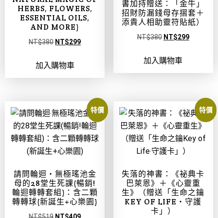
書加持贈送：「金牛」
HERBS, FLOWERS,
招財防漏錢母存摺套＋
ESSENTIAL OILS,
添貴人相助靈符貼紙）
AND MORE)
NT$
380
NT$
299
NT$
380
NT$
299
加入購物車
加入購物車
特價
特價
請問輪迴‧無極瑤池金
失落的神書：《祕典卡
母的28堂生死課(暢銷!
巴萊恩》＋《心靈重
輪迴轉轉套組)：含二顆
生》（贈送「生命之鑰
轉轉球(新誕生+心樂園)
KEY OF LIFE‧守護
卡」）
NT$
519
NT$
409