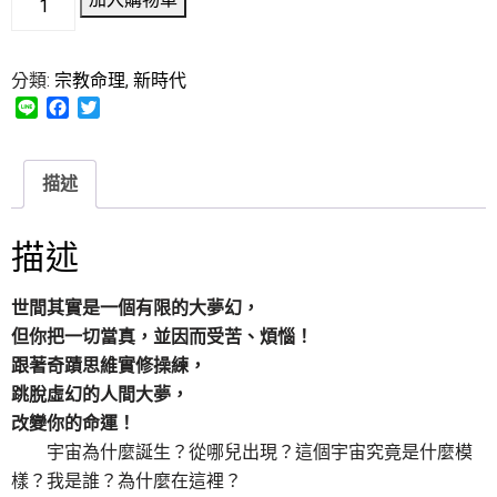
分類:
宗教命理
,
新時代
L
F
T
i
a
w
n
c
i
e
e
t
描述
b
t
o
e
o
r
描述
k
世間其實是一個有限的大夢幻，
但你把一切當真，並因而受苦、煩惱！
跟著奇蹟思維實修操練，
跳脫虛幻的人間大夢，
改變你的命運！
宇宙為什麼誕生？從哪兒出現？這個宇宙究竟是什麼模
樣？我是誰？為什麼在這裡？