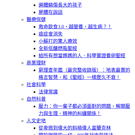
遍體鱗傷長大的孩子
屍體在說話
醫療保健
救命飲食3.0‧越營養，越生病？！
癌症會消失
小蘇打的驚人療效
全新低醣燃脂聖經
給所有想當媽媽的人．科學實證養卵聖經
商業理財
窮理查年鑑（最完整收錄版）：地表最賣的
格言智慧，和《聖經》一樣歷久不衰！
社會科學
法律常識
自然科普
壓力：你一輩子都必須面對的問題，解開壓
力與生理、精神的糾纏關係！
人文史地
從卑微到偉大的斜槓偉人富蘭克林