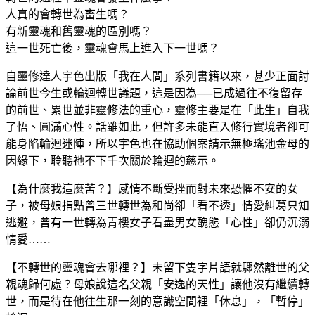
人真的會轉世為畜生嗎？
有新靈魂和舊靈魂的區別嗎？
這一世死亡後，靈魂會馬上進入下一世嗎？
自靈修達人宇色出版「我在人間」系列書籍以來，甚少正面討
論前世今生或輪迴轉世議題，這是因為──已成過往不復留存
的前世、累世並非靈修法的重心，靈修主要是在「此生」自我
了悟、圓滿心性。話雖如此，但許多未能直入修行實境者卻可
能身陷輪迴迷陣，所以宇色也在協助個案請示無極瑤池金母的
因緣下，聆聽祂不下千次關於輪迴的慈示。
【為什麼我這麼苦？】感情不斷受挫而對未來恐懼不安的女
子，被母娘指點曾三世轉世為和尚卻「看不透」情愛糾葛只知
逃避，曾有一世轉為青樓女子看盡男女醜態「心性」卻仍沉溺
情愛……
【不轉世的靈魂會去哪裡？】未留下隻字片語就驟然離世的父
親魂歸何處？母娘說這名父親「安逸的天性」讓他沒有繼續轉
世，而是待在他往生那一刻的意識空間裡「休息」，「暫停」