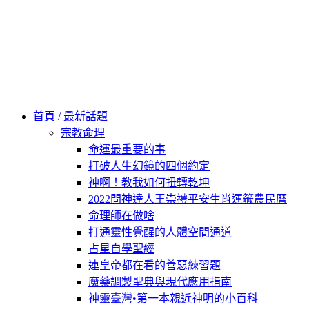
Skip
to
content
60秒看新世界
柿子文化
首頁 / 最新話題
宗教命理
命運最重要的事
打破人生幻鏡的四個約定
神啊！教我如何扭轉乾坤
2022問神達人王崇禮平安生肖運籤農民曆
命理師在做啥
打通靈性覺醒的人體空間通道
占星自學聖經
連皇帝都在看的善惡練習題
魔藥調製聖典與現代應用指南
神靈臺灣•第一本親近神明的小百科