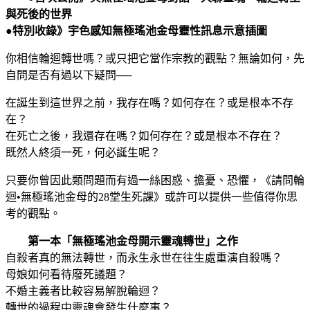
世
與死後的世界
和
●特別收錄》宇色感知無極瑤池金母靈性訊息示意插圖
淨
你相信輪迴轉世嗎？或只把它當作宗教的觀點？無論如何，先
化
自問是否有過以下疑問──
之
路
在誕生到這世界之前，我存在嗎？如何存在？或是根本不存
數
在？
量
在死亡之後，我還存在嗎？如何存在？或是根本不存在？
既然人終須一死，何必誕生呢？
只要你曾因此類問題而有過一絲困惑、擔憂、恐懼，《請問輪
迴•無極瑤池金母的28堂生死課》或許可以提供一些值得你思
考的觀點。
第一本「無極瑤池金母開示靈魂轉世」之作
自殺者真的無法轉世，而永生永世在往生處重演自殺嗎？
母娘如何看待廢死議題？
不婚主義者比較容易解脫輪迴？
轉世的過程中靈魂會發生什麼事？