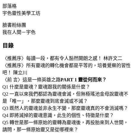
部落格
宇色靈性美學工坊
臉書粉絲團
我在人間－宇色
目錄
〈推薦序〉每讀一段，都有令人豁然開朗之感！ 林許文二
〈推薦序〉所有靈魂的轉化機會都是平等的，培養覺察的習性
吧！ 陳立川
〈前 言〉這是一條英雄之路
PART 1 靈從何而來？
Q1 什麼是靈魂？靈魂跟我的關係是什麼？
Q2 一直以來我們都認為靈魂會滅，但無極瑤池金母說靈魂不
是「唯一」，那麼靈魂到底會滅或不滅？
Q3 既然人的靈魂並非永生不變，那麼靈魂真的不會消滅嗎？
Q4 即將滅掉的靈魂意識，此生的個性、特徵是什麼？
Q5 轉世是那一條原始的靈轉為靈魂後，再投胎來到人世間，
請問，那一條原始靈又是從哪裡來？