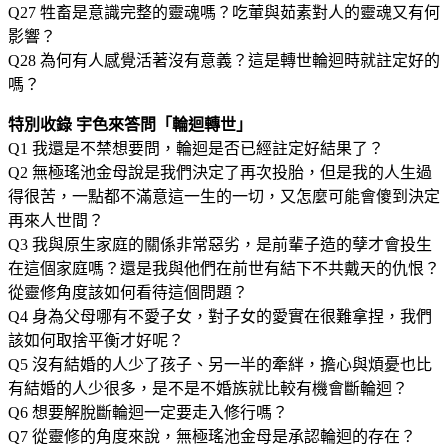
Q27 牲畜是意識完整的靈魂嗎？吃葷與茹素對人的靈魂又有何
影響？
Q28 為何有人感覺活著沒有意義？這是轉世輪迴時就註定好的
嗎？
特別收錄 宇色來答問「輪迴轉世」
Q1 我還是不禁想要問，輪迴是否已經註定好結果了？
Q2 無極瑤池金母說是我們決定了再次投胎，但是我的人生過
得很苦，一點都不滿意這一生的一切，又怎麼可能會傻到決定
再來人世間？
Q3 我與原生家庭的關係非常惡劣，是前輩子造的孽才會投生
在這個家庭嗎？還是我與他們在前世有結下不共戴天的仇恨？
從靈修角度該如何看待這個問題？
Q4 身為父母哪有不愛子女，對子女的愛實在很難拿捏，我們
該如何取捨平衡才好呢？
Q5 沒有結婚的人少了孩子、另一半的牽絆，擔心與煩憂也比
有結婚的人少很多，是不是不婚族就比較有機會斷輪迴？
Q6 想要解脫斷輪迴一定要走入修行嗎？
Q7 從靈修的角度來說，無極瑤池金母是承認輪迴的存在？