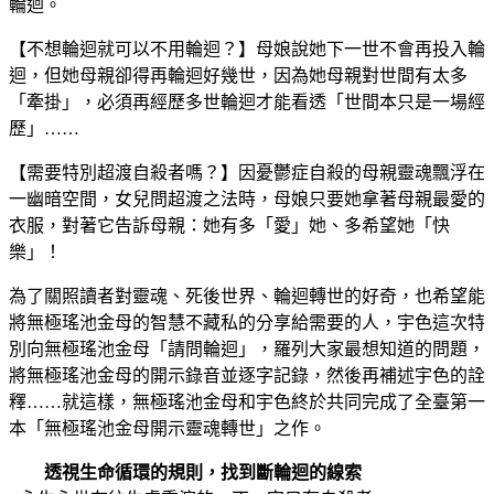
輪迴。
【不想輪迴就可以不用輪迴？】母娘說她下一世不會再投入輪
迴，但她母親卻得再輪迴好幾世，因為她母親對世間有太多
「牽掛」，必須再經歷多世輪迴才能看透「世間本只是一場經
歷」……
【需要特別超渡自殺者嗎？】因憂鬱症自殺的母親靈魂飄浮在
一幽暗空間，女兒問超渡之法時，母娘只要她拿著母親最愛的
衣服，對著它告訴母親：她有多「愛」她、多希望她「快
樂」！
為了關照讀者對靈魂、死後世界、輪迴轉世的好奇，也希望能
將無極瑤池金母的智慧不藏私的分享給需要的人，宇色這次特
別向無極瑤池金母「請問輪迴」，羅列大家最想知道的問題，
將無極瑤池金母的開示錄音並逐字記錄，然後再補述宇色的詮
釋……就這樣，無極瑤池金母和宇色終於共同完成了全臺第一
本「無極瑤池金母開示靈魂轉世」之作。
透視生命循環的規則，找到斷輪迴的線索