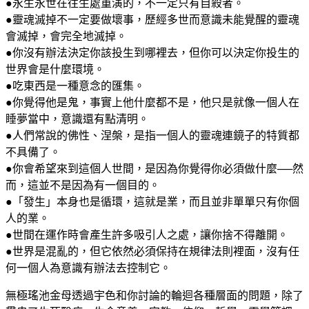
●永生永世在往生處重演的，不一定只有自殺者。
●靈魂滅掉不一定要做壞事，歷經多世而意識未能覺醒的靈魂
會滅掉，會完全地滅掉。
●你沒有辦法決定你該投生到哪裡去，但你可以決定你投生的
世界會是什麼環境。
●吃東西是一種意念的匯集。
●你覺得他是鬼，事實上他什麼都不是，他只是就像一個人在
睡夢當中，意識還有點清明。
●人們常說的佛性、涅槃，是指一個人的靈魂連鏡子的特質都
不具備了。
●你會希望來到這個人世間，是因為你覺得你必須做什麼──然
而，這並不是因為有一個目的。
●「發生」本身也是循環，這就是業，而且並非單單只有你個
人的業。
●世間在運作時會產生許多吸引人之處，讓你捨不得離開。
●世界是混亂的，但它依然必須保持在規律法則裡面，沒有任
何一個人為意識有辦法去控制它。
無極瑤池金母透過宇色和你討論的輪迴各種層面的問題，除了