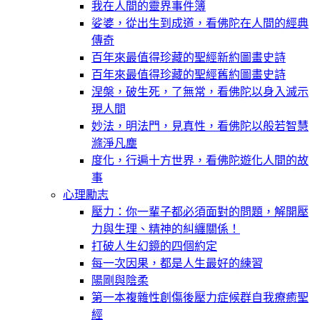
我在人間的靈界事件簿
娑婆，從出生到成道，看佛陀在人間的經典
傳奇
百年來最值得珍藏的聖經新約圖畫史詩
百年來最值得珍藏的聖經舊約圖畫史詩
涅槃，破生死，了無常，看佛陀以身入滅示
現人間
妙法，明法門，見真性，看佛陀以般若智慧
滌淨凡塵
度化，行遍十方世界，看佛陀遊化人間的故
事
心理勵志
壓力：你一輩子都必須面對的問題，解開壓
力與生理、精神的糾纏關係！
打破人生幻鏡的四個約定
每一次因果，都是人生最好的練習
陽剛與陰柔
第一本複雜性創傷後壓力症候群自我療癒聖
經