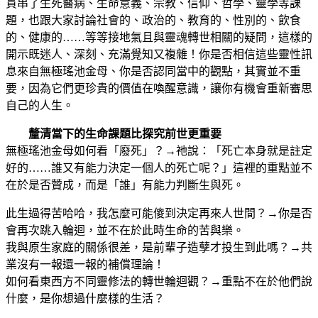
貫串了生死醫病、生命意義、宗教、信仰、哲學、靈學等課
題，也跟大家討論社會的、政治的、教育的、性別的、飲食
的、健康的……等等接地氣且與靈魂轉世相關的疑問，這樣的
開示既迷人、深刻、充滿覺知又複雜！你是否相信這些靈性訊
息來自無極瑤池金母、你是否認同當中的觀點，其實並不重
要，因為它們更珍貴的價值在喚醒意識，讓你有機會重新審思
自己的人生。
釐清當下的生命課題比探究前世更重要
無極瑤池金母如何看「廢死」？→祂說：「死亡本身就是註定
好的……誰又有能力決定一個人的死亡呢？」這裡的重點並不
在於是否贊成，而是「誰」有能力判斷生與死。
此生過得苦哈哈，我怎麼可能傻到決定再來人世間？→你是否
會再次跳入輪迴，並不在於此時生命的苦與樂。
我與原生家庭的關係很差，是前輩子造孽才投生到此嗎？→共
業沒有一報還一報的補償理論！
如何看東西方不同靈修法的轉世輪迴觀？→重點不在於他們說
什麼，是你想過什麼樣的生活？