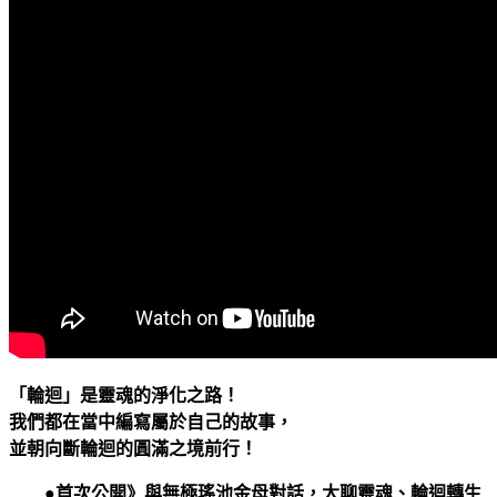
28
堂
生
死
課：
第
一
次
母
娘
與
你
促
膝
長
「輪迴」是靈魂的淨化之路！
談
我們都在當中編寫屬於自己的故事，
靈
並朝向斷輪迴的圓滿之境前行！
魂
轉
●首次公開》與無極瑤池金母對話，大聊靈魂、輪迴轉生