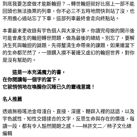
到底我要怎麼做才能斷輪迴？→轉世輪迴就好比搭上一部不能
回頭也無法換票的列車，你不必三不五時地問快到站了沒，也
不用擔心過站忘了下車，這部列車最終會走向終點站。
本書最末更收錄有宇色個人與大家分享，你讀完母娘的開示後
可能會產生的輪迴轉世問題，做為最後的總結。別忘了，要解
決生死與輪迴的謎題，先得釐清生命帶來的課題，如果連當下
的生命都茫然了，一頭鑽入摸不著邊又虛幻的輪迴世界，對你
是沒有幫助的。
這是一本充滿魔力的書，
在你閱讀每一個字的當下，
它就悄悄地在喚醒你沉睡已久的靈魂意識！
名人推薦
透過無極瑤池金母淺白、直接、深邃、鞭辟入裡的話語，以及
宇色感性、知性交錯揉合的文字，反思生命與存在的價值，每
讀一段，都有令人豁然開朗之感。──林許文二／柿子文化總
編輯