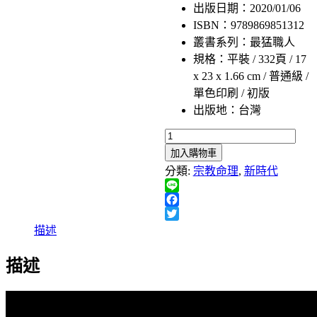
格：
格：
出版日期：2020/01/06
NT$420。
NT$331。
ISBN：9789869851312
叢書系列：最猛職人
規格：平裝 / 332頁 / 17
x 23 x 1.66 cm / 普通級 /
單色印刷 / 初版
出版地：台灣
請
加入購物車
問
分類:
宗教命理
,
新時代
輪
迴‧
Line
無
Facebook
極
Twitter
描述
瑤
池
描述
金
母
的