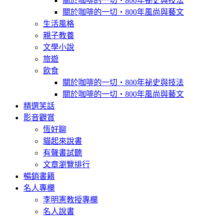
關於咖啡的一切‧800年祕史與技法
關於咖啡的一切‧800年風尚與藝文
生活風格
親子教養
文學小說
旅遊
飲食
關於咖啡的一切‧800年祕史與技法
關於咖啡的一切‧800年風尚與藝文
精選笑話
影音觀賞
恆好聊
貓起來說書
有聲書試聽
文章瀏覽排行
暢銷書籍
名人專欄
李明憲教授專欄
名人說書