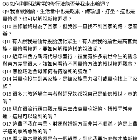
Q8 如何判斷我選擇的修行法能否帶我走出輪迴？
Q9 我喜歡閱讀，生活當中也是吃素、練瑜伽、打坐。這也是
靈修嗎？也可以解脫斷輪迴嗎？
Q10 靈修最終是為了回家，但我卻一直找不到回家的路，怎麼
辦？
Q11 有人說我是仙骨投胎渡化眾生，有人說我的前世是高官貴
族，靈修看輪迴，要如何解釋這樣的說法呢？
Q12 近年來西方新時代思想盛行，裡面有許多前世今生的觀念
與東方差異很大，該如何看待不同靈修方法的轉世輪迴觀念？
Q13 無極瑤池金母如何看待廢死的議題？
Q14 當靈魂投生到某家族，是被家族業力吸引或靈魂找上了家
族？
Q15 很多宗教道場主事者與師兄姊都說自己是仙佛轉世，真的
嗎？
Q16 現在很流行藉由觀元辰宮去改寫靈魂記憶、扭轉乖舛命
運，這是可以達到的嗎？
Q17 這輩子我在事業、財運與婚姻方面非常不順遂，這是上輩
子造的孽所導致的嗎？
Q18 看完整本書後還是有一個疑問，到底我要怎麼做才能斷輪