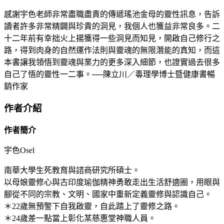
感謝宇色老師非常盡職盡責的傳遞瑤池金母的靈性訊息，告訴
讀者許多非常精闢與珍貴的洞見，我個人也獲益非常良多。二
十二年前有幸拙火上揚獲得一些洞見而知見，開啟自己修行之
路，得到肉身的自然運作法則與靈魂的無限潛能的真知，而這
本書讓我領悟到靈魂與業力的更多深入細節，也證實過去很多
自己了悟的靈性一二事。──陳立川／毒理學博士暨健康書暢
銷作家
作者介紹
作者簡介
宇色Osel
南華大學生死教育與諮商研究所碩士。
以母娘靈修心與古印度瑜伽精神勇敢走出生活舒適圈，用眼與
腳從不同的宗教、文明、國家中重新定義靈修與認識自己。
＊22歲無預警下自我啟靈，自此踏上了靈修之路。
＊24歲差一點當上彰化某慈惠堂神職人員。