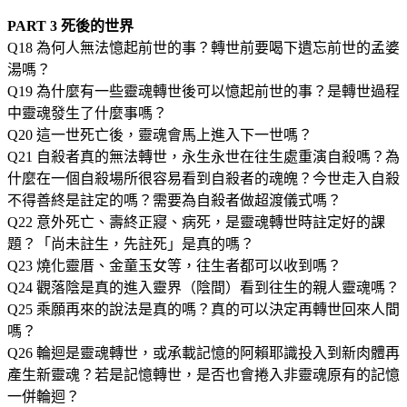
PART 3 死後的世界
Q18 為何人無法憶起前世的事？轉世前要喝下遺忘前世的孟婆
湯嗎？
Q19 為什麼有一些靈魂轉世後可以憶起前世的事？是轉世過程
中靈魂發生了什麼事嗎？
Q20 這一世死亡後，靈魂會馬上進入下一世嗎？
Q21 自殺者真的無法轉世，永生永世在往生處重演自殺嗎？為
什麼在一個自殺場所很容易看到自殺者的魂魄？今世走入自殺
不得善終是註定的嗎？需要為自殺者做超渡儀式嗎？
Q22 意外死亡、壽終正寢、病死，是靈魂轉世時註定好的課
題？「尚未註生，先註死」是真的嗎？
Q23 燒化靈厝、金童玉女等，往生者都可以收到嗎？
Q24 觀落陰是真的進入靈界（陰間）看到往生的親人靈魂嗎？
Q25 乘願再來的說法是真的嗎？真的可以決定再轉世回來人間
嗎？
Q26 輪迴是靈魂轉世，或承載記憶的阿賴耶識投入到新肉體再
產生新靈魂？若是記憶轉世，是否也會捲入非靈魂原有的記憶
一併輪迴？