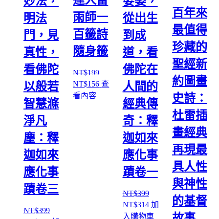
達人雷
妙法，
娑婆，
百年來
雨師一
明法
從出生
最值得
百籤詩
門，見
到成
珍藏的
隨身籤
真性，
道，看
聖經新
看佛陀
佛陀在
NT$
199
約圖畫
原
目
NT$
156
查
以般若
人間的
始
前
看內容
史詩：
智慧滌
經典傳
價
價
杜雷插
格：
格：
淨凡
奇：釋
NT$199。
NT$156。
畫經典
塵：釋
迦如來
再現最
迦如來
應化事
具人性
應化事
蹟卷一
與神性
蹟卷三
NT$
399
的基督
原
目
NT$
314
加
NT$
399
始
前
故事
入購物車