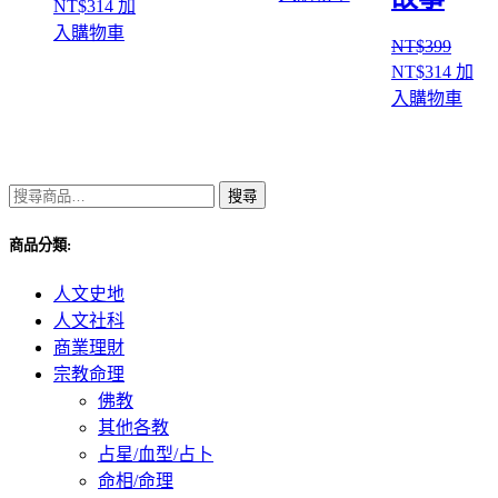
原
目
NT$
314
加
價
價
始
前
入購物車
格：
格：
NT$
399
價
價
原
目
NT$
314
加
NT$399。
NT$314。
格：
格：
始
前
入購物車
NT$399。
NT$314。
價
價
格：
格：
NT$399。
NT$3
搜
搜尋
尋
商品分類:
關
鍵
人文史地
字:
人文社科
商業理財
宗教命理
佛教
其他各教
占星/血型/占卜
命相/命理