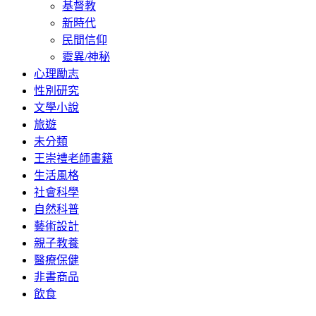
基督教
新時代
民間信仰
靈異/神秘
心理勵志
性別研究
文學小說
旅遊
未分類
王崇禮老師書籍
生活風格
社會科學
自然科普
藝術設計
親子教養
醫療保健
非書商品
飲食