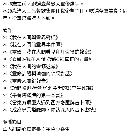
＊26歲之前，跑遍臺灣數大靈修廟宇。
＊28歲進入王品餐飲集團任職企劃主任，吃遍全臺美食；同
年，從事塔羅牌占卜師。
著作
＊《我在人間與靈界對話》
＊《我在人間的靈界事件簿》
＊《靈驗！我在人間看見拜拜背後的祕密》
＊《靈驗2•我在人間發現拜拜真正的力量》
＊《我在人間的靈修迷藏》
＊《靈修訓體與瑜伽的精采對話》
＊《靈修人關鍵報告》
＊《請問輪迴•無極瑤池金母的28堂生死課》
＊《學會塔羅牌的第一本書》
＊《當東方通靈人遇到西方塔羅牌占卜師》
＊《成為專業塔羅師，你該深入的占卜密技》
廣播節目
華人網路心靈電臺：宇色心養生