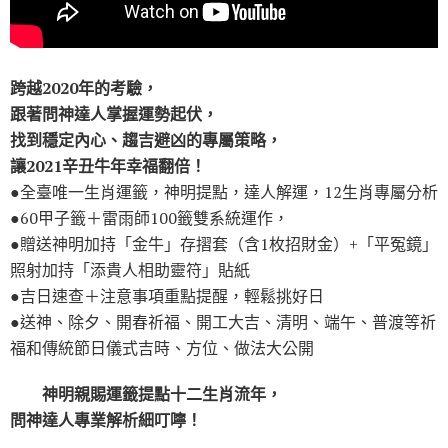
跨越2020年的考驗，
跟著問神達人掌握運勢起伏，
找到穩定內心、趨吉避凶的專屬策略，
讓2021辛丑牛年幸福翻倍！
●全臺唯一生肖運籤，神明提點，達人解運，12生肖專屬分析
●60甲子籤＋雷雨師100籤雙系統運作，
●贈送神明加持「金牛」存摺套（含1枚招財金）+「平冤鏡」
照射加持「添貴人相助靈符」貼紙
●吉日速查＋注意事項重點提醒，輕鬆挑好日
●送神、除夕、開春祈福、開工大吉、清明、端午、普渡等祈
福和傳統節日儀式吉時、方位、做法大公開
神明親賜運籤提點十二生肖流年，
問神達人專業解析細叮嚀！