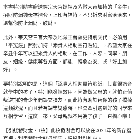
本書特別隨書贈送經宗天宮媽祖及紫微大帝加持的「金牛」
招財防漏錢母存摺套，上印有神符，不只祈求財富滾滾來，
還幫你防止漏財、破財。
此外，宗天宮三官大帝及地藏王菩薩更特別交代，必須用
「平冤鏡」照射加持「添貴人相助靈符貼紙」，希望大家在
辛丑牛年可以迎來貴人的相助，在工作、人際、同學、朋
友、姻緣、健康等各方面，都能「轉危為安」或「好上加
好」。
要特別說明的是，這個「添貴人相助靈符貼紙」其實很適合
就學中的孩子，特別能發揮效用，因為做父母的，就怕正值
叛逆期的青少年們誤交損友，而此符有助於替你的孩子擋掉
這類狀況，而且若有課業疑惑時，也會牽引遇到好的同學來
互相學習，這麼一來，父母親就不用為了孩子一直擔心啦！
【引錢發財金，1枚】此枚發財金可以放在2021年的新存摺
套裡，利用發財金錢母鎮守，把錢財引進來。