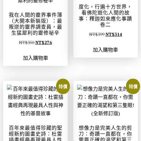
度化，行遍十方世界，
看佛陀遊化人間的故
我在人間的靈界事件簿
事：釋迦如來應化事蹟
（大開本新裝版）：最
卷二
叛逆的靈界調查員，最
生猛犀利的靈修祕辛
NT$
399
NT$
314
NT$
350
NT$
276
加入購物車
加入購物車
特價
特價
百年來最值得珍藏的聖
想像力是完美人生的剪
經新約圖畫史詩：杜雷
刀：奇蹟一直都在，你
插畫經典再現最具人性
需要正確的渴望和第三