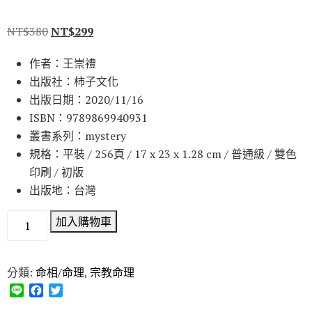
NT$
380
NT$
299
作者：王崇禮
出版社：柿子文化
出版日期：2020/11/16
ISBN：9789869940931
叢書系列：mystery
規格：平裝 / 256頁 / 17 x 23 x 1.28 cm / 普通級 / 雙色
印刷 / 初版
出版地：台灣
加入購物車
分類:
命相/命理
,
宗教命理
L
F
T
i
a
w