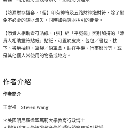
【防漏財存摺套，1個】印有神符及五路財神送財符，除了避
免不必要的錢財流失，同時加強錢財招引的能量。
【添貴人相助靈符貼紙，1張】經「平冤鏡」照射加持的「添
貴人相助靈符貼紙」貼紙，可置於皮夾、包包／書包、枕
下、書房抽屜、筆袋／鉛筆盒，貼在手機、行事曆等等，或
是其他個人常使用的物品或地方。
作者介紹
作者簡介
王崇禮 Steven Wang
＊美國明尼蘇達聖瑪莉大學教育行政博士
＊樹德科技大學通識教育學院暨行銷管理系副教授