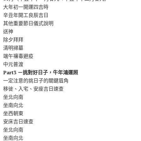
大年初一開運四吉時
辛丑年開工良辰吉日
其他重要節日儀式說明
送神
除夕拜拜
清明掃墓
端午禳毒避疫
中元普渡
Part3 －挑對好日子，牛年鴻運照
一定注意的挑日子的關鍵眉角
移徙、入宅、安座吉日速查
坐北向南
坐南向北
坐西朝東
安床吉日速查
坐北向南
坐南向北