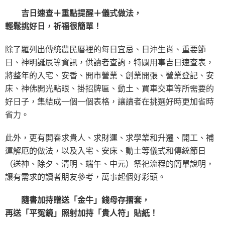
吉日速查＋重點提醒＋儀式做法，
輕鬆挑好日，祈福很簡單！
除了羅列出傳統農民曆裡的每日宜忌、日沖生肖、重要節
日、神明誕辰等資訊，供讀者查詢，特闢用事吉日速查表，
將整年的入宅、安香、開市營業、創業開張、營業登記、安
床、神佛開光點眼、掛招牌匾、動土、買車交車等所需要的
好日子，集結成一個一個表格，讓讀者在挑選好時更加省時
省力。
此外，更有開春求貴人、求財運、求學業和升遷、開工、補
運解厄的做法，以及入宅、安床、動土等儀式和傳統節日
（送神、除夕、清明、端午、中元）祭祀流程的簡單說明，
讓有需求的讀者朋友參考，萬事起個好彩頭。
隨書加持贈送「金牛」錢母存摺套，
再送「平冤鏡」照射加持「貴人符」貼紙！