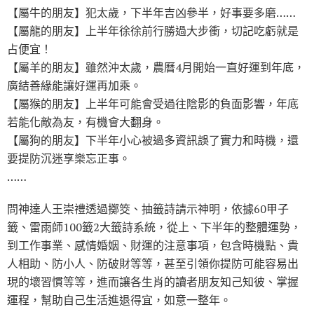
【屬牛的朋友】犯太歲，下半年吉凶參半，好事要多磨……
【屬龍的朋友】上半年徐徐前行勝過大步衝，切記吃虧就是
占便宜！
【屬羊的朋友】雖然沖太歲，農曆4月開始一直好運到年底，
廣結善緣能讓好運再加乘。
【屬猴的朋友】上半年可能會受過往陰影的負面影響，年底
若能化敵為友，有機會大翻身。
【屬狗的朋友】下半年小心被過多資訊誤了實力和時機，還
要提防沉迷享樂忘正事。
……
問神達人王崇禮透過擲筊、抽籤詩請示神明，依據60甲子
籤、雷雨師100籤2大籤詩系統，從上、下半年的整體運勢，
到工作事業、感情婚姻、財運的注意事項，包含時機點、貴
人相助、防小人、防破財等等，甚至引領你提防可能容易出
現的壞習慣等等，進而讓各生肖的讀者朋友知己知彼、掌握
運程，幫助自己生活進退得宜，如意一整年。