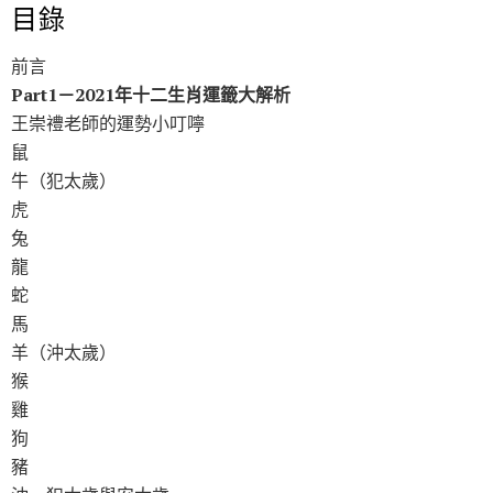
目錄
前言
Part1－2021年十二生肖運籤大解析
王崇禮老師的運勢小叮嚀
鼠
牛（犯太歲）
虎
兔
龍
蛇
馬
羊（沖太歲）
猴
雞
狗
豬