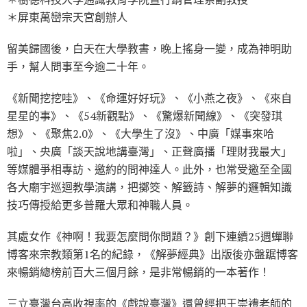
＊屏東萬巒宗天宮創辦人
留美歸國後，白天在大學教書，晚上搖身一變，成為神明助
手，幫人問事至今逾二十年。
《新聞挖挖哇》、《命運好好玩》、《小燕之夜》、《來自
星星的事》、《54新觀點》、《驚爆新聞線》、《突發琪
想》、《聚焦2.0》、《大學生了沒》、中廣「媒事來哈
啦」、央廣「談天說地講臺灣」、正聲廣播「理財我最大」
等媒體爭相專訪、邀約的問神達人。此外，也常受邀至全國
各大廟宇巡迴教學演講，把擲筊、解籤詩、解夢的邏輯知識
技巧傳授給更多普羅大眾和神職人員。
其處女作《神啊！我要怎麼問你問題？》創下連續25週蟬聯
博客來宗教類第1名的紀錄，《解夢經典》出版後亦盤踞博客
來暢銷總榜前百大三個月餘，是非常暢銷的一本著作！
三立臺灣台高收視率的《戲說臺灣》還曾經把王崇禮老師的