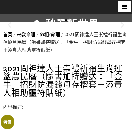
60秒看新世界
首頁
/
宗教命理
/
命相/命理
/ 2021問神達人王崇禮祈福生肖
柿子文化
運籤農民曆（隨書加持贈送：「金牛」招財防漏錢母存摺套
＋添貴人相助靈符貼紙）
2021問神達人王崇禮祈福生肖運
籤農民曆（隨書加持贈送：「金
牛」招財防漏錢母存摺套＋添貴
人相助靈符貼紙）
內容描述:
特價