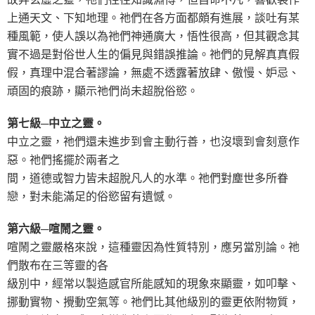
上通天文、下知地理。祂們在各方面都頗有進展，談吐有某
種風範，使人誤以為祂們神通廣大，悟性很高，但其觀念其
實不過是對俗世人生的偏見與錯誤推論。祂們的見解真真假
假，真理中混合著謬論，無處不透露著放肆、傲慢、妒忌、
頑固的痕跡，顯示祂們尚未超脫俗慾。
第七級─中立之靈。
中立之靈，祂們還未進步到會主動行善，也沒壞到會刻意作
惡。祂們搖擺於兩者之
間，道德或智力皆未超脫凡人的水準。祂們對塵世多所眷
戀，對未能滿足的俗慾留有遺憾。
第六級─喧鬧之靈。
喧鬧之靈嚴格來說，這種靈因為性質特別，應另當別論。祂
們散布在三等靈的各
級別中，經常以製造感官所能感知的現象來顯靈，如叩擊、
挪動實物、攪動空氣等。祂們比其他級別的靈更依附物質，