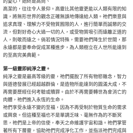
的愛心，始終是高尚、
高潔的，往往令人景仰。高靈比其他靈更能以人類有限的知
識，將無形世界的觀念正確無誤地傳達給人類。祂們樂意與
追求真理、理解力不受物質囿限的人，進行簡單而誠懇的交
流，但對好奇心大過一切的人，或受物質吸引而遠離正道的
人，則敬而遠之。倘若情況特殊，需要祂們降生於世間，那
永遠都是要奉命促成某種進步，為人類樹立在人世所能達到
的至高完美典範。
第一級靈即純淨之靈。
純淨之靈是最高等級的靈，祂們擺脫了所有物慾雜念，智力
與道德發展已經超越群倫，是造物所能達到的圓滿大成，不
再需要歷經任何考驗或贖罪。由於不再需要轉世為會消亡的
肉體，祂們進入永恆的生命。
祂們享受永遠不變的至福，因為不再受制於物質生命的需求
或興衰。但這種至福也不是單調乏味、毫無作為的不斷冥
思，祂們是上帝的信使，奉天之命維護宇宙和諧。祂們掌管
著所有下層靈，協助祂們完成淨化工作，並指派祂們完成與