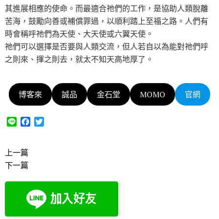
其進展相應的使命。而最適合祂們的工作，是協助人類脫離
苦海，鼓勵向善或補償罪過，以順利踏上至福之路。人們有
時會稱呼祂們為天使、大天使或六翼天使。
祂們可以選擇是否要與人類交流，但人若自以為能對祂們呼
之則來、揮之則去，就太不知天高地厚了。
博客來
誠品
金石堂
MOMO
官網
L
F
T
i
a
w
n
c
i
e
e
t
上一篇
b
t
下一篇
o
e
o
r
k