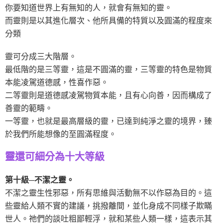
你要知道世界上有無知的人，就會有無知的靈。
而靈則是以其進化層次、他所具備的特質以及圓滿的程度來
分類
靈可分成三大階層。
最低階的是三等靈，這是不圓滿的靈，三等靈的特色是物質
本能凌駕道德感，性喜作惡。
二等靈則是道德感凌駕物質本能，且有心向善，因而構成了
善靈的範疇。
一等靈，也就是最高層級的靈，已達到純淨之靈的境界，臻
於我們所能想像的至圓滿程度。
靈還可細分為十大等級
第十級─不潔之靈。
不潔之靈生性邪惡，所有思維與活動無不以作惡為目的。這
些靈給人類不實的建議，挑撥離間，並化身成不同樣子欺瞞
世人。祂們的談吐粗鄙輕浮，就和某些人類一樣，這表示其