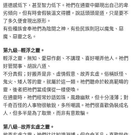
道德感低下，甚至智力低下。祂們在通靈中顯現出自己的卑
劣傾向，但有時會假裝溫文得體，說話頭頭是道，只是要不
了多久便會現出原形。
有些種族會奉祂們為陰間之神，有些民族則冠以魔鬼、惡
魔、惡靈之名。
第九級─輕浮之靈。
輕浮之靈，無知、愛惡作劇、不講理、喜好嘲弄他人。祂們
好管閒事、胡說八道、
不分真假；好搬弄是非、虛情假意、故弄玄虛。俗稱妖怪、
鬼火、矮人等的靈，就屬於這一類。祂們聽命於較高範疇的
靈，後者把祂們當成僕從一樣使喚。
在通靈時，祂們經常妙語如珠，風趣幽默，但十分淺薄；對
千奇百怪的人事物很敏銳，多所嘲諷。祂們很喜歡偽裝成名
人，但多半是為了取樂，而非有意欺騙。
第八級─故弄玄虛之靈。
故弄玄虛之靈，祂們往往知識淵博，但自命不凡，喜歡裝作