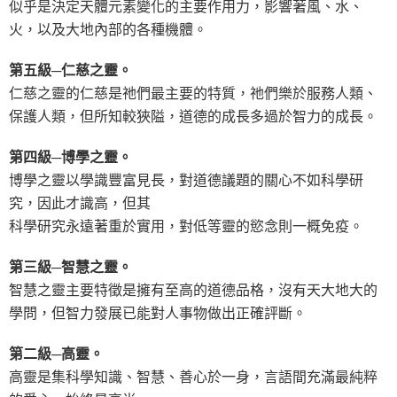
似乎是決定天體元素變化的主要作用力，影響著風、水、
火，以及大地內部的各種機體。
第五級─仁慈之靈。
仁慈之靈的仁慈是祂們最主要的特質，祂們樂於服務人類、
保護人類，但所知較狹隘，道德的成長多過於智力的成長。
第四級─博學之靈。
博學之靈以學識豐富見長，對道德議題的關心不如科學研
究，因此才識高，但其
科學研究永遠著重於實用，對低等靈的慾念則一概免疫。
第三級─智慧之靈。
智慧之靈主要特徵是擁有至高的道德品格，沒有天大地大的
學問，但智力發展已能對人事物做出正確評斷。
第二級─高靈。
高靈是集科學知識、智慧、善心於一身，言語間充滿最純粹