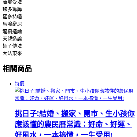
商那受法
毱多籌筭
蜜多持幡
馬鳴辭屈
龍樹造論
天親造論
師子傳法
大法東來
相關商品
特價
挑日子!結婚、搬家、開市、生小孩你
應該懂的農民曆常識：好命、好運、
好風水，一本搞懂，一生受用!