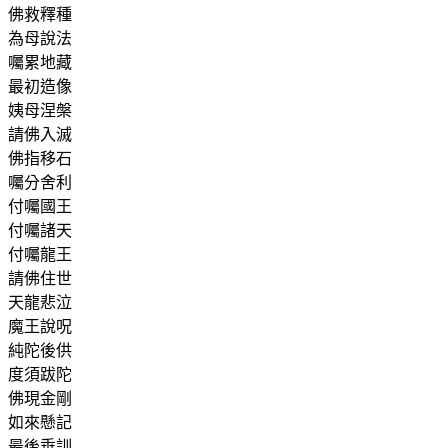
佛救釋種
為母說法
囑累地藏
最初造像
姨母涅槃
請佛入滅
佛指移石
囑分舍利
付囑國王
付囑諸天
付囑龍王
請佛住世
天龍悲泣
魔王說呪
純陀後供
度須跋陀
佛現金剛
如來懸記
最後垂訓