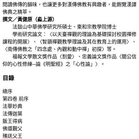
閱讀佛傳的韻味，也讓更多對漢傳佛教有興趣者，能飽覽漢譯
佛典之精萃。
撰文／黃健原（淼上源）
法鼓山中華佛學研究所碩士、東和宗教學院博士
學術研究論文：〈以天臺禪觀的理論為基礎探討校園禪修
課程的開展〉、〈智顗禪觀教學理論及其在教育上的運用〉、
〈南傳佛教之「四念處、內觀和動中禪」初探〉等。
福報文學散文獎作品〈割愛〉、忠義論文獎作品〈關公信
仰的心性修練─論《明聖經》之「心性論」〉。
目錄
總序
第四卷 前序
法華妙典
法傳迦葉
飯王得病
佛還覲父
殯送父王