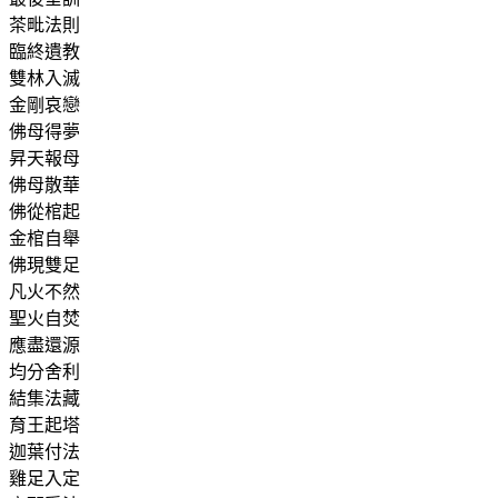
茶毗法則
臨終遺教
雙林入滅
金剛哀戀
佛母得夢
昇天報母
佛母散華
佛從棺起
金棺自舉
佛現雙足
凡火不然
聖火自焚
應盡還源
均分舍利
結集法藏
育王起塔
迦葉付法
雞足入定