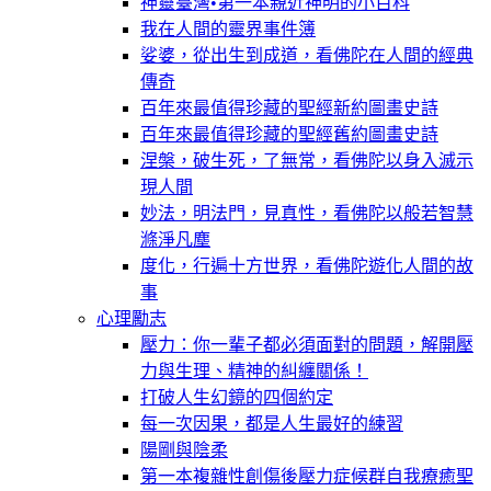
神靈臺灣•第一本親近神明的小百科
我在人間的靈界事件簿
娑婆，從出生到成道，看佛陀在人間的經典
傳奇
百年來最值得珍藏的聖經新約圖畫史詩
百年來最值得珍藏的聖經舊約圖畫史詩
涅槃，破生死，了無常，看佛陀以身入滅示
現人間
妙法，明法門，見真性，看佛陀以般若智慧
滌淨凡塵
度化，行遍十方世界，看佛陀遊化人間的故
事
心理勵志
壓力：你一輩子都必須面對的問題，解開壓
力與生理、精神的糾纏關係！
打破人生幻鏡的四個約定
每一次因果，都是人生最好的練習
陽剛與陰柔
第一本複雜性創傷後壓力症候群自我療癒聖