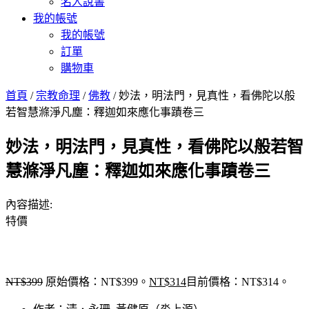
名人說書
我的帳號
我的帳號
訂單
購物車
首頁
/
宗教命理
/
佛教
/ 妙法，明法門，見真性，看佛陀以般
若智慧滌淨凡塵：釋迦如來應化事蹟卷三
妙法，明法門，見真性，看佛陀以般若智
慧滌淨凡塵：釋迦如來應化事蹟卷三
內容描述:
特價
NT$
399
原始價格：NT$399。
NT$
314
目前價格：NT$314。