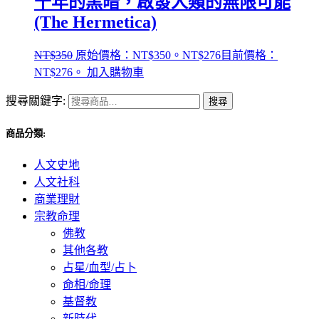
千年的黑暗，啟發人類的無限可能
(The Hermetica)
NT$
350
原始價格：NT$350。
NT$
276
目前價格：
NT$276。
加入購物車
搜尋關鍵字:
搜尋
商品分類:
人文史地
人文社科
商業理財
宗教命理
佛教
其他各教
占星/血型/占卜
命相/命理
基督教
新時代