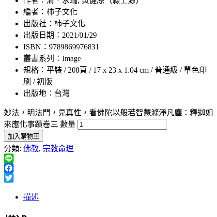
作者：清．永珊, 黃健原（淼上源）
編者：柿子文化
出版社：柿子文化
出版日期：2021/01/29
ISBN：9789869976831
叢書系列：Image
規格：平裝 / 208頁 / 17 x 23 x 1.04 cm / 普通級 / 單色印
刷 / 初版
出版地：台灣
妙法，明法門，見真性，看佛陀以般若智慧滌淨凡塵：釋迦如
來應化事蹟卷三 數量
加入購物車
分類:
佛教
,
宗教命理
Line
Facebook
Twitter
描述