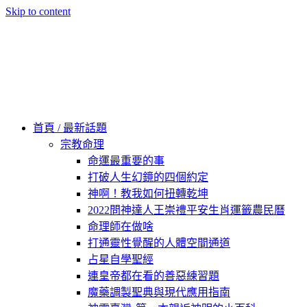
Skip to content
60秒看新世界
柿子文化
首頁 / 最新話題
宗教命理
命運最重要的事
打破人生幻鏡的四個約定
神啊！教我如何扭轉乾坤
2022問神達人王崇禮平安生肖運籤農民曆
命理師在做啥
打通靈性覺醒的人體空間通道
占星自學聖經
連皇帝都在看的善惡練習題
魔藥調製聖典與現代應用指南