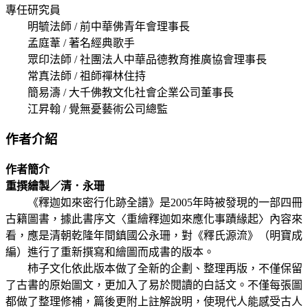
專任研究員
明毓法師 / 前中華佛青年會理事長
孟庭葦 / 著名經典歌手
眾印法師 / 社團法人中華品德教育推廣協會理事長
常真法師 / 祖師禪林住持
簡易濤 / 大千佛教文化社會企業公司董事長
江昇翰 / 覺無憂藝術公司總監
作者介紹
作者簡介
重撰繪製／清．永珊
《釋迦如來密行化跡全譜》是2005年時被發現的一部四冊
古籍圖書，據此書序文〈重繪釋迦如來應化事蹟緣起〉內容來
看，應是清朝乾隆年間鎮國公永珊，對《釋氏源流》（明寶成
編）進行了重新撰寫和繪圖而成書的版本。
柿子文化依此版本做了全新的企劃、整理再版，不僅保留
了古書的原始圖文，更加入了易於閱讀的白話文。不僅每張圖
都做了整理修補，篇後更附上註解說明，使現代人能感受古人