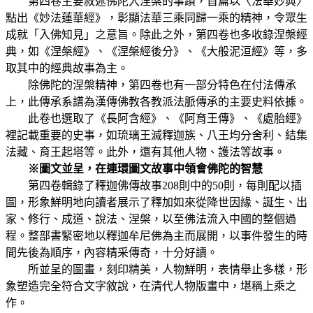
第四卷主要敘述佛陀入涅槃的事蹟，首篇以〈法華妙典〉
點出《妙法蓮華經》，彰顯法華三乘同歸一乘的精神，令眾生
成就「入佛知見」之意旨。除此之外，第四卷也多收錄涅槃經
典，如《涅槃經》、《涅槃經後分》、《大般泥洹經》等，多
取其中的經典故事為主。
除佛陀的涅槃精神，第四卷也有一部分特色在付法傳承
上，此傳承系譜為漢傳佛教各教派法脈傳承的主要史料依據。
此卷也選取了《長阿含經》、《阿育王傳》、《處胎經》
裡記載重要的史事，如琉璃王滅釋迦族、八王均分舍利、結集
法藏、育王起塔等。此外，還有其他人物、護法等故事。
※圖文並呈，在連環圖文故事中領會佛陀的智慧
第四卷輯錄了釋迦佛傳故事208則中的50則，每則配以插
圖，形象鮮明地向讀者展示了釋加如來從降世因緣、誕生、出
家、修行、成道、說法、涅槃，以至佛法流入中國的整個過
程。整部書緊密地以釋迦牟尼佛為主而展開，以事件發生的時
間先後為順序，內容精采傳奇，十分好讀。
所並呈的圖畫，刻印精美，人物鮮明，表情舉止多樣，形
象塑造完全符合文字敘說，在清代人物版畫中，堪稱上乘之
作。