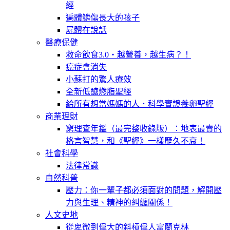
經
遍體鱗傷長大的孩子
屍體在說話
醫療保健
救命飲食3.0‧越營養，越生病？！
癌症會消失
小蘇打的驚人療效
全新低醣燃脂聖經
給所有想當媽媽的人．科學實證養卵聖經
商業理財
窮理查年鑑（最完整收錄版）：地表最賣的
格言智慧，和《聖經》一樣歷久不衰！
社會科學
法律常識
自然科普
壓力：你一輩子都必須面對的問題，解開壓
力與生理、精神的糾纏關係！
人文史地
從卑微到偉大的斜槓偉人富蘭克林