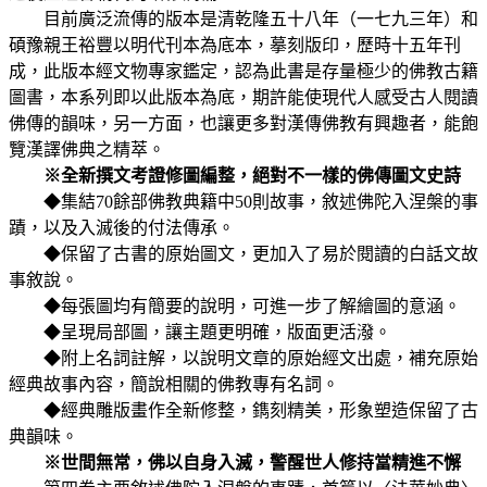
目前廣泛流傳的版本是清乾隆五十八年（一七九三年）和
碩豫親王裕豐以明代刊本為底本，摹刻版印，歷時十五年刊
成，此版本經文物專家鑑定，認為此書是存量極少的佛教古籍
圖書，本系列即以此版本為底，期許能使現代人感受古人閱讀
佛傳的韻味，另一方面，也讓更多對漢傳佛教有興趣者，能飽
覽漢譯佛典之精萃。
※全新撰文考證修圖編整，絕對不一樣的佛傳圖文史詩
◆集結70餘部佛教典籍中50則故事，敘述佛陀入涅槃的事
蹟，以及入滅後的付法傳承。
◆保留了古書的原始圖文，更加入了易於閱讀的白話文故
事敘說。
◆每張圖均有簡要的說明，可進一步了解繪圖的意涵。
◆呈現局部圖，讓主題更明確，版面更活潑。
◆附上名詞註解，以說明文章的原始經文出處，補充原始
經典故事內容，簡說相關的佛教專有名詞。
◆經典雕版畫作全新修整，鐫刻精美，形象塑造保留了古
典韻味。
※世間無常，佛以自身入滅，警醒世人修持當精進不懈