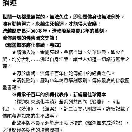
描述
世間一切都是無常的，無法久住，即使是佛身也無法例外。
唯有勤精努力，永離生死輪迴，才能得大安樂！
跨越歷史長河300多年，清乾隆至嘉慶15年的摹刻，
流佈最廣的佛傳圖文史詩！
《釋迦如來應化事蹟．卷四》
★請佛入滅、金剛哀戀、金棺自舉、法華妙典、聖火自
焚、均分舍利……佛以自身涅槃，讓世人知道一切諸行無常之
理。
★源於唐朝，流傳千百年佛陀傳記中的經典之作。
★清乾隆時，歷時15年精緻摹刻版刷，傳佈最廣的佛教圖
畫書籍。
※傳承千百年的佛傳代表作，新編最佳珍藏本
〈釋迦如來應化事蹟〉全系列共四卷《娑婆》、《度
化》、《妙法》、《涅槃》，計二百零八則故事，詳細記載了
佛陀釋迦如來的生平故事。
此故事版本最早源於唐王勃所撰的《釋迦如來成道記》，
之後歷經各朝代的增修潤補。