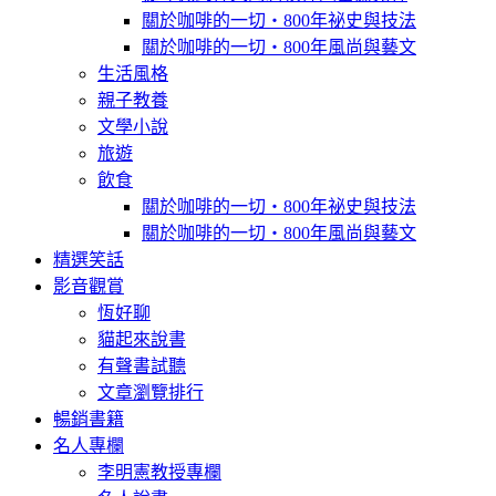
關於咖啡的一切‧800年祕史與技法
關於咖啡的一切‧800年風尚與藝文
生活風格
親子教養
文學小說
旅遊
飲食
關於咖啡的一切‧800年祕史與技法
關於咖啡的一切‧800年風尚與藝文
精選笑話
影音觀賞
恆好聊
貓起來說書
有聲書試聽
文章瀏覽排行
暢銷書籍
名人專欄
李明憲教授專欄