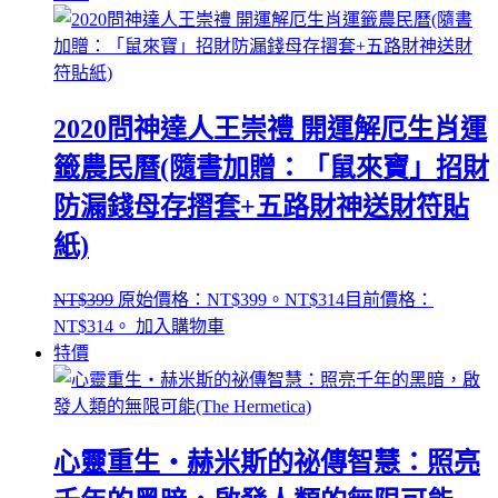
2020問神達人王崇禮 開運解厄生肖運
籤農民曆(隨書加贈：「鼠來寶」招財
防漏錢母存摺套+五路財神送財符貼
紙)
NT$
399
原始價格：NT$399。
NT$
314
目前價格：
NT$314。
加入購物車
特價
心靈重生‧赫米斯的祕傳智慧：照亮