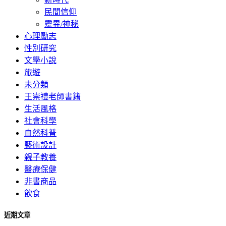
民間信仰
靈異/神秘
心理勵志
性別研究
文學小說
旅遊
未分類
王崇禮老師書籍
生活風格
社會科學
自然科普
藝術設計
親子教養
醫療保健
非書商品
飲食
近期文章