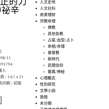
真正的力
人文史地
神祕辛
人文社科
商業理財
宗教命理
佛教
其他各教
占星/血型/占卜
命相/命理
化
基督教
08/15
新時代
191794
民間信仰
職人
靈異/神秘
/ 14.7 x 21
心理勵志
單色印刷 / 初版
性別研究
文學小說
旅遊
未分類