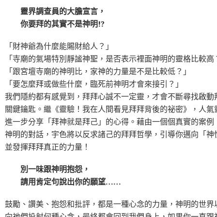
靈界調查員的大膽宣言，
你要拜的其實不是神明
!?
「財神爺為什麼能賜財給人？」
「寺廟的氣場特別靜謐神聖，是否表示裡面神明的靈格比較高
「跟宮壇寺廟的神明比，家神的力量是不是比較低？」
「要怎麼拜或做些什麼，臨死前神明才會來接引？」
我們隱約都有感覺到，拜拜心誠不一定靈，才會不斷尋找啟動
關鍵鑰匙。繼《靈驗！我在人間看見拜拜背後的祕密》，人氣
進一步分享「拜神就是拜己」的心得。藉由一個個真實的案例
神明的對話，宇色將以反求諸己的拜拜哲學，引導你邁向「神
並發揮拜拜真正的力量！
別一味跟神明抱怨，
請用肯定句說出你的願望
……
鼓勵、讚美、抱怨和批評，都是一種心念的力量，神明的世界
向祂們投射何種心念，最終都會回到我們身上，如果你一直跟