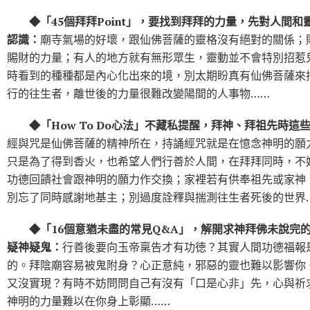
◆
「
45
個拜拜
Point
」，要找到拜拜的力量，先對人間和
認識：
廟寺氣場的好壞，跟仙佛菩薩的靈格沒有絕對的關係；
賜財的力量；有人的地方就有無形眾生，靈動並不會特別招惹
時看到的種種都是內心化出來的境，別太期盼真有仙佛菩薩來
行的往生者，離世後的力量很難改變陽間的人事物……
◆
「
How To Do
心法」不藏私提醒，拜神、拜祖先時這
經與咒是仙佛菩薩的精神所在，持誦經咒就是在憶念神明的願
只是為了得到香火，也希望人們行善於人間，在拜拜同時，不
功德回饋社會跟神明的願力作交換；家裡若有供奉祖先或家神
別忘了同時感謝地基主；別過度詮釋與揣測往生者死後的世界
◆「16個意猶未盡的常見Q&A」，解開求神拜佛未說完
疑神疑鬼：
行善後要向玉帝稟告才有功徳？其實人間功德福報
的。拜陰廟容易被鬼附身？心正意純，邪惡的靈也難以影響你
又沒實現？有時不妨問問自己有沒有「口是心非」先，心與祈
神明的力量難以在你身上彰顯……