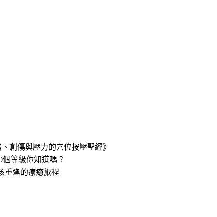
緒、創傷與壓力的穴位按壓聖經》
0個等級你知道嗎？
孩重逢的療癒旅程