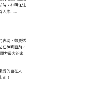
前時，神明無法
善因緣……
的表現，想要透
站在神明面前，
明願力最大的來
束縛的自在人
卡關！