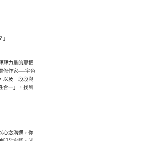
？」
拜拜力量的那把
靈修作家──宇色
，以及一段段與
性合一」，找到
以心念溝通，你
神明發牢騷，就