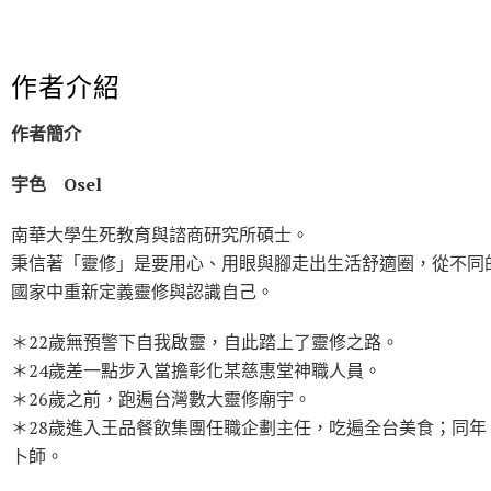
作者介紹
作者簡介
宇色
Osel
南華大學生死教育與諮商研究所碩士。
秉信著「靈修」是要用心、用眼與腳走出生活舒適圈，從不同
國家中重新定義靈修與認識自己。
＊22歲無預警下自我啟靈，自此踏上了靈修之路。
＊24歲差一點步入當擔彰化某慈惠堂神職人員。
＊26歲之前，跑遍台灣數大靈修廟宇。
＊28歲進入王品餐飲集團任職企劃主任，吃遍全台美食；同年
卜師。