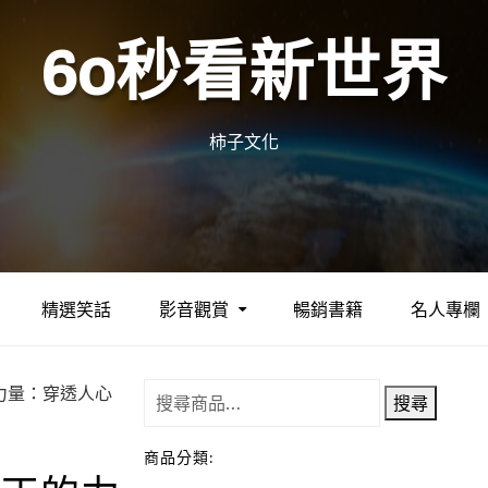
60秒看新世界
柿子文化
精選笑話
影音觀賞
暢銷書籍
名人專欄
的力量：穿透人心
搜尋
商品分類: