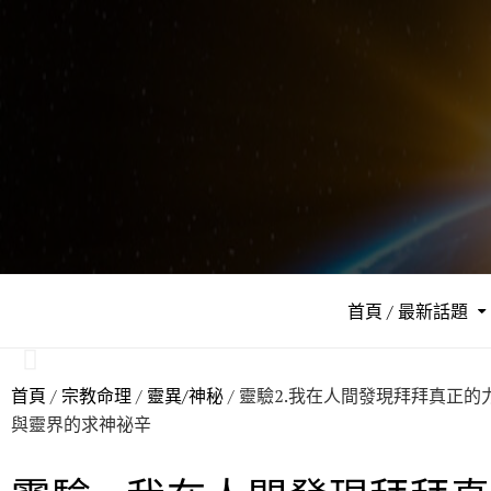
首頁 / 最新話題
首頁
/
宗教命理
/
靈異/神秘
/ 靈驗2.我在人間發現拜拜真正
與靈界的求神祕辛