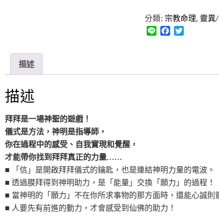
分類:
宗教命理
,
靈異
L
F
T
i
a
w
n
c
i
e
e
t
描述
b
t
o
e
o
r
描述
k
拜拜是一場神聖的遊戲！
儀式是方法，神明是指導師，
你在過程中的感受、自我實現和覺醒，
才能帶你找到拜拜真正的力量
……
■ 「信」是開啟拜拜儀式的鑰匙，也是連結神明力量的電波。
■ 透過膜拜得到神明助力，是「能量」交換「願力」的過程！
■ 當神明的「願力」不在你所求事物的那方面時，還能心誠則
■ 人要先有前進的動力，才會感受到仙佛的助力！