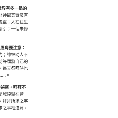
靈界有多一點的
財神爺其實沒有
鬼靈；人在往生
接引；一個未修
些眉角要注意：
力；神靈助人不
妨許願將自己的
，每天祭拜時也
……
。
的祕密，拜拜不
是城隍爺在管
。拜拜所求之事
求之事相違背，