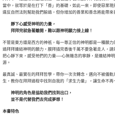
當中，就等於是在打下「善」的基礎，如此一來，即使惡業現
違反自然法則幫助我們躲過，但你增加的善業和善念將能帶來
靜下心感受神明的力量，
拜拜完就急著離開，難以跟神明願力接上線！
不管是東方還是西方的神祇，每一尊正信的神明都是一種願力
過拜拜連結神明的願力，膜拜插完香後千萬不要急著走人，請
把心靜下來，感受祂們的力量──心無雜念的寧靜，是連結神
源。
最真誠、最實在的拜拜哲學，帶你一次次轉念，邁向不被儀軌
生，教你在拜拜過程中找到自我的「求生力量」，讓生命不再
神明的角色是協助我們找到出口，
並不是代替我們去完成夢想！
本書特色