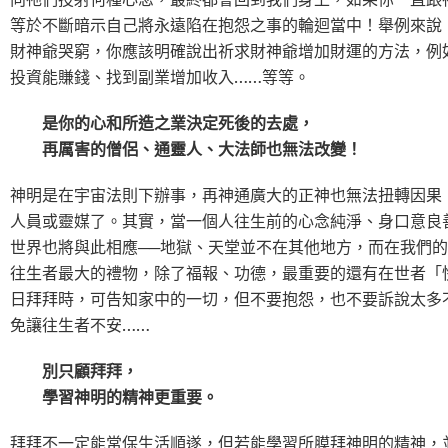
等於不斷暗示自己將永遠陷在抱怨之事的輪迴當中！舉例來說
財神爺哭窮，你應該明確說出祈求財神爺增加財運的方法，例
投資能賺錢、找到副業增加收入……等等。
是你的心和所造之業決定死後的去處，
再厲害的僧侶、通靈人、大法師也無法改變！
神明是在宇宙法則下辦事，再神通廣大的正神也無法扭轉因果
人員或靈媒了。其實，當一個人往生前的心念純淨、身口意良
世界也將與此相應──地獄、天堂並不在其他地方，而在我們
往生者最大的禮物，除了福報、功德，最重要的還有在世者「
日拜拜時，可告知家中的一切，但不要抱怨，也不要訴說太多
免讓往生者不安……
別只顧拜拜，
學習神明的精神更重要。
拜拜不一定能常保生活順遂，但若能學習所膜拜神明的精神，