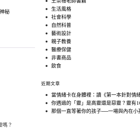
王崇禮老師書籍
生活風格
/神秘
社會科學
自然科普
藝術設計
親子教養
醫療保健
非書商品
飲食
近期文章
當情緒卡在身體裡：讀《第一本針對情
你遇過的「靈」是高靈還是惡靈？靈有1
那個一直等著你的孩子──一場與內在小
靈嗎？