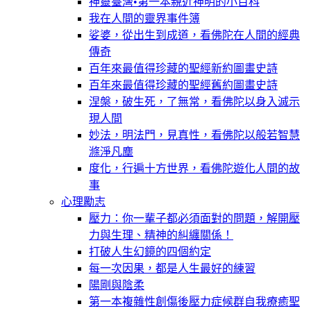
神靈臺灣•第一本親近神明的小百科
我在人間的靈界事件簿
娑婆，從出生到成道，看佛陀在人間的經典
傳奇
百年來最值得珍藏的聖經新約圖畫史詩
百年來最值得珍藏的聖經舊約圖畫史詩
涅槃，破生死，了無常，看佛陀以身入滅示
現人間
妙法，明法門，見真性，看佛陀以般若智慧
滌淨凡塵
度化，行遍十方世界，看佛陀遊化人間的故
事
心理勵志
壓力：你一輩子都必須面對的問題，解開壓
力與生理、精神的糾纏關係！
打破人生幻鏡的四個約定
每一次因果，都是人生最好的練習
陽剛與陰柔
第一本複雜性創傷後壓力症候群自我療癒聖