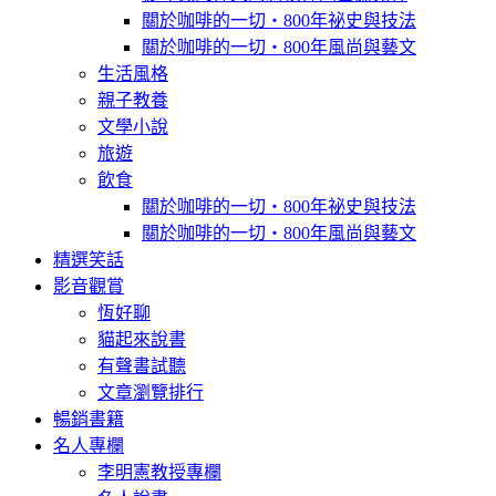
關於咖啡的一切‧800年祕史與技法
關於咖啡的一切‧800年風尚與藝文
生活風格
親子教養
文學小說
旅遊
飲食
關於咖啡的一切‧800年祕史與技法
關於咖啡的一切‧800年風尚與藝文
精選笑話
影音觀賞
恆好聊
貓起來說書
有聲書試聽
文章瀏覽排行
暢銷書籍
名人專欄
李明憲教授專欄