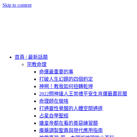
Skip to content
60秒看新世界
柿子文化
首頁 / 最新話題
宗教命理
命運最重要的事
打破人生幻鏡的四個約定
神啊！教我如何扭轉乾坤
2022問神達人王崇禮平安生肖運籤農民曆
命理師在做啥
打通靈性覺醒的人體空間通道
占星自學聖經
連皇帝都在看的善惡練習題
魔藥調製聖典與現代應用指南