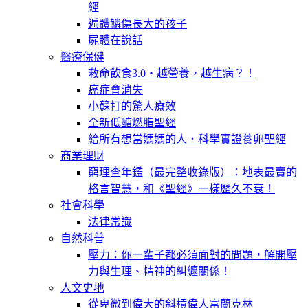
經
遍體鱗傷長大的孩子
屍體在說話
醫療保健
救命飲食3.0‧越營養，越生病？！
癌症會消失
小蘇打的驚人療效
全新低醣燃脂聖經
給所有想當媽媽的人．科學實證養卵聖經
商業理財
窮理查年鑑（最完整收錄版）：地表最賣的
格言智慧，和《聖經》一樣歷久不衰！
社會科學
法律常識
自然科普
壓力：你一輩子都必須面對的問題，解開壓
力與生理、精神的糾纏關係！
人文史地
從卑微到偉大的斜槓偉人富蘭克林