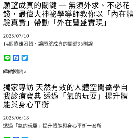
b
t
願望成真的關鍵 — 無須外求、不必花
o
e
錢，最偉大神祕學導師教你以「內在體
o
r
k
驗真實」帶動「外在豐盛實現」
2025/07/10
14個遠離困頓、讓願望成真的關鍵36則證
L
F
T
i
a
w
n
c
i
繼續閱讀 »
e
e
t
b
t
獨家專訪 天然有效的人體空間醫學自
o
e
我診療寶典 透過「氣的玩耍」提升體
o
r
k
能與身心平衡
2025/06/18
透過「氣的玩耍」提升體能與身心平衡一套所