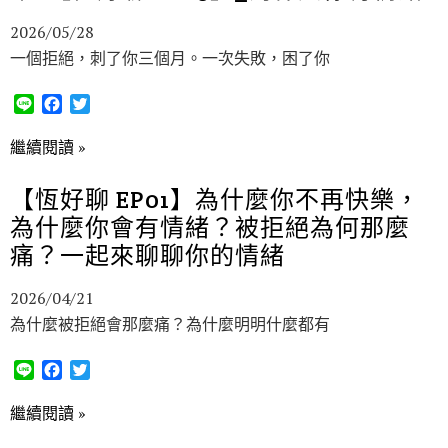
k
2026/05/28
一個拒絕，刺了你三個月。一次失敗，困了你
L
F
T
i
a
w
n
c
i
繼續閱讀 »
e
e
t
b
t
【恆好聊 EP01】為什麼你不再快樂，
o
e
為什麼你會有情緒？被拒絕為何那麼
o
r
k
痛？一起來聊聊你的情緒
2026/04/21
為什麼被拒絕會那麼痛？為什麼明明什麼都有
L
F
T
i
a
w
n
c
i
繼續閱讀 »
e
e
t