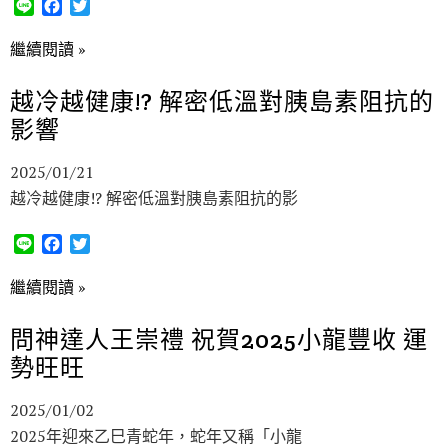
L
F
T
i
a
w
n
c
i
繼續閱讀 »
e
e
t
b
t
越冷越健康!? 解密低溫對胰島素阻抗的
o
e
影響
o
r
k
2025/01/21
越冷越健康!? 解密低溫對胰島素阻抗的影
L
F
T
i
a
w
n
c
i
繼續閱讀 »
e
e
t
b
t
問神達人王崇禮 祝賀2025小龍豐收 運
o
e
勢旺旺
o
r
k
2025/01/02
2025年迎來乙巳青蛇年，蛇年又稱「小龍