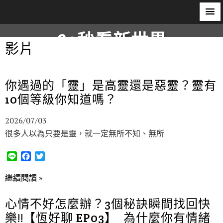
60秒看新世界
影片
柿子文化
你遇過的「靈」是高靈還是惡靈？靈有
10個等級你知道嗎？
2026/07/03
很多人以為只要是靈，就一定無所不知、無所
L
F
T
i
a
w
n
c
i
繼續閱讀 »
e
e
t
b
t
心情不好怎麼辦？3個秘訣瞬間找回快
o
e
樂!!【恆好聊 EP03】_為什麼你有情緒
o
r