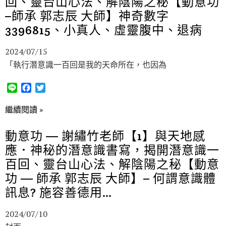
回、靈台山心法、解陰陽之秘【動意功
–師承 郭志辰 大師】神奇數字
3396815、小真人、虛靈腹中、退病
2024/07/15
「執行潛意識一百回是我的天命所在，也因為
L
F
T
i
a
w
n
c
i
繼續閱讀 »
e
e
t
b
t
動意功 — 謝繡竹老師【1】與天地感
o
e
應．神秘的潛意識書寫，揭開潛意識一
o
r
k
百回、靈台山心法、解陰陽之秘【動意
功 — 師承 郭志辰 大師】– 何謂意識體
訊息? 施容善德用…
2024/07/10