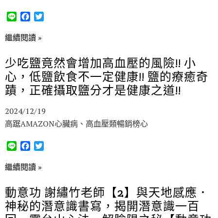
L
F
T
i
a
w
n
c
i
繼續閱讀 »
e
e
t
b
t
少吃鹽竟然會增加高血壓的風險!! 小
o
e
心，低鹽飲食不一定健康!! 鹽的療癒奇
o
r
k
蹟，正確攝取鹽分才是健康之道!!
2024/12/19
高踞AMAZON心臟病、高血壓類暢銷榜心
L
F
T
i
a
w
n
c
i
繼續閱讀 »
e
e
t
b
t
動意功 謝繡竹老師【2】與天地感應．
o
e
神秘的潛意識書寫，揭開潛意識一百
o
r
k