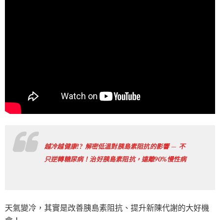
越冷越健康!? 解密低溫對胰島素阻抗的影響 — 不
只逆轉糖尿病！治好胰島素阻抗，遠離90%慢性病
天氣變冷，其實是改善胰島素阻抗、提升新陳代謝的大好機