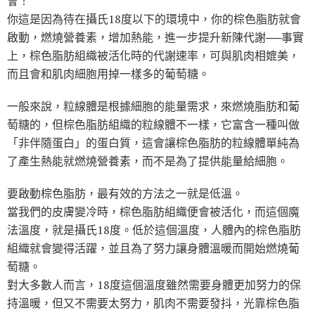
會！
你這是因為待在攝氏18度以下的環境中，你的棕色脂肪就會
啟動，燃燒營養素，增加熱能，進一步提升新陳代謝──事實
上，棕色脂肪組織被活化時的代謝速率，可與肌肉相媲美，
而且會和肌肉細胞用掉一樣多的葡萄糖。
一般來說，粒線體是根據細胞的能量需求，來燃燒脂肪和葡
萄糖的，但棕色脂肪組織的粒線體不一樣，它富含一種叫做
「非伴隨蛋白」的蛋白質，這會讓棕色脂肪的粒線體單純為
了產生熱能就燃燒營養素，而不是為了提供能量給細胞。
要啟動棕色脂肪，最有效的方法之一就是低溫。
當我們的皮膚變冷時，棕色脂肪組織便會被活化，而這個魔
法溫度，就是攝氏18度。低於這個溫度，人體內的棕色脂肪
組織就會變得活躍，並且為了努力讓身體溫暖而開始燃燒葡
萄糖。
對大多數人而言，18度這個溫度雖然需要身體更加努力的保
持溫暖，但又不需要太努力，肌肉不需要發抖，光靠棕色脂