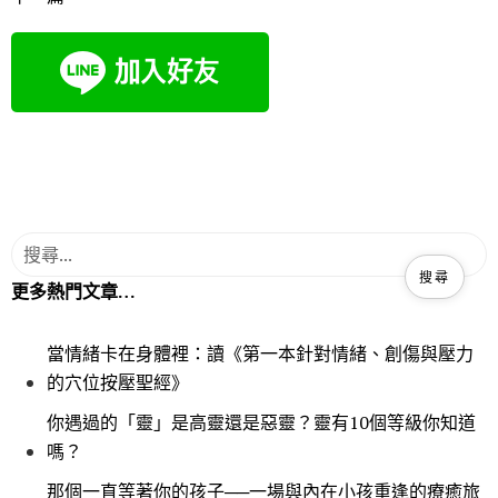
o
e
o
r
k
更多熱門文章…
當情緒卡在身體裡：讀《第一本針對情緒、創傷與壓力
的穴位按壓聖經》
你遇過的「靈」是高靈還是惡靈？靈有10個等級你知道
嗎？
那個一直等著你的孩子──一場與內在小孩重逢的療癒旅