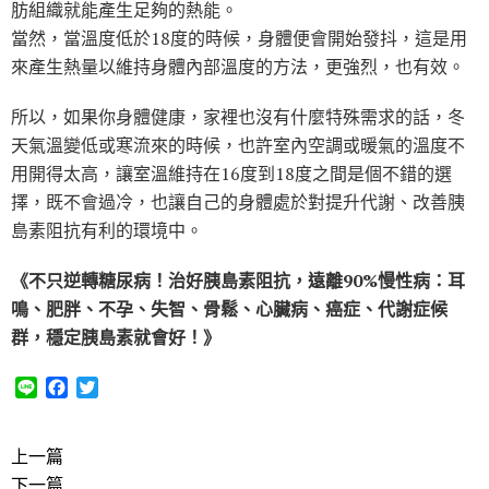
肪組織就能產生足夠的熱能。
當然，當溫度低於18度的時候，身體便會開始發抖，這是用
來產生熱量以維持身體內部溫度的方法，更強烈，也有效。
所以，如果你身體健康，家裡也沒有什麼特殊需求的話，冬
天氣溫變低或寒流來的時候，也許室內空調或暖氣的溫度不
用開得太高，讓室溫維持在16度到18度之間是個不錯的選
擇，既不會過冷，也讓自己的身體處於對提升代謝、改善胰
島素阻抗有利的環境中。
《不只逆轉糖尿病！治好胰島素阻抗，遠離90%慢性病：耳
鳴、肥胖、不孕、失智、骨鬆、心臟病、癌症、代謝症候
群，穩定胰島素就會好！》
L
F
T
i
a
w
n
c
i
e
e
t
上一篇
b
t
下一篇