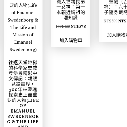
。
。
識入世親民第
靈籤（
一女神：第一
祥）：六
本親近媽祖的
子隨身籤
潛知識
原
NT$
399
NT$
原
目
NT$
480
NT$
378
始
始
前
加入購物
價
加入購物車
價
價
格
格
格
：
：
：
N
往返天堂地獄
N
N
T
的科學家史威
T
T
$
登堡最精彩中
$
$
文傳記：親眼
3
見證靈界，
4
3
9
300年來靈魂
8
7
探索史上最重
9
要的人物(LIFE
0
8
。
OF
。
。
EMANUEL
SWEDENBOR
G & THE LIFE