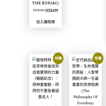
THE ZODIAC)
原
目
NT$
380
NT$
299
始
前
加入購物車
價
價
格
格
：
：
N
N
T
T
$
$
特價
特價
3
2
8
9
0
9
。
。