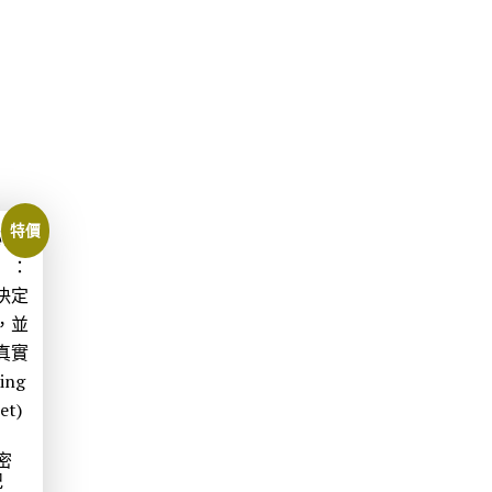
1
。
特價
密
紀