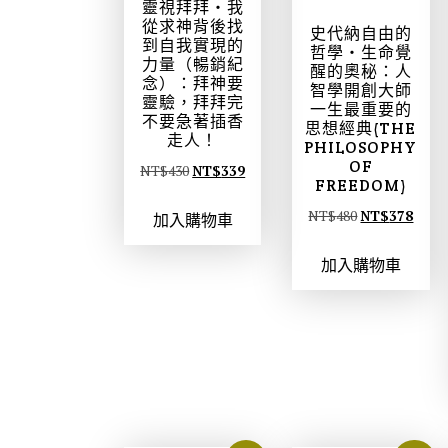
靈視拜拜‧我
從求神背後找
史代納自由的
到自我實現的
哲學‧生命覺
力量（暢銷紀
醒的奧秘：人
念）：拜神要
智學開創大師
靈驗，拜拜完
一生最重要的
不要急著插香
思想經典(THE
走人！
PHILOSOPHY
OF
原
目
NT$
430
NT$
339
FREEDOM)
始
前
原
目
NT$
480
NT$
378
加入購物車
價
價
始
前
格
格
加入購物車
價
價
：
：
格
格
N
N
：
：
T
T
N
N
$
$
T
T
4
3
$
$
3
3
4
3
0
9