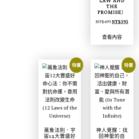
LAW AND
T
T
THE
$
$
PROMISE）
3
2
原
目
NT$
499
NT$
393
6
8
始
前
0
3
查看內容
價
價
。
。
格
格
：
：
N
N
特價
特價
T
T
$
$
4
3
9
9
9
3
。
。
萬象法則．宇
神人覺醒：找
宙12大豐盛好
回神聖的自