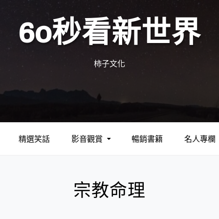
60秒看新世界
柿子文化
精選笑話
影音觀賞
暢銷書籍
名人專欄
宗教命理