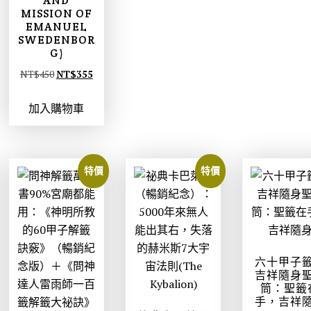
AND
MISSION OF
EMANUEL
SWEDENBOR
G)
原
目
NT$
450
NT$
355
始
前
加入購物車
價
價
格
格
：
：
N
N
特價
特價
T
T
$
$
4
3
5
5
0
5
六十甲子
。
。
吉祥隨身
筒：聖籤
手，吉祥