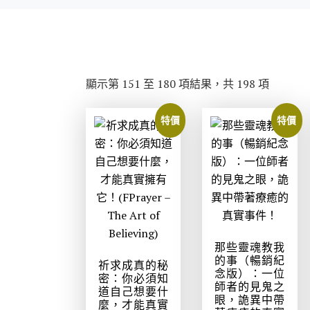
依
顯示第 151 至 180 項結果，共 198 項
最
新
特價
特價
項
目
排
序
那些靈魂教我
的事（暢銷紀
祈求成真的秘
念版）：一位
密：你必須知
師者的見鬼之
道自己想要什
眼，詭異中帶
麼，才能真實