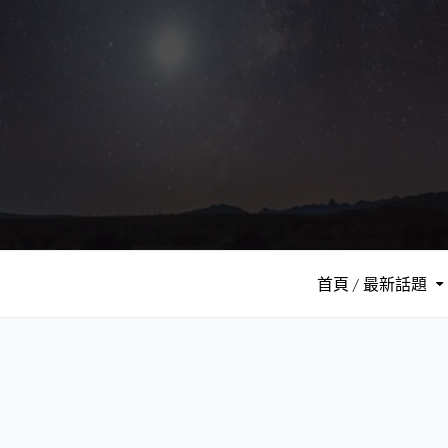
S
k
i
p
t
o
c
o
n
t
e
首頁 / 最新話題
n
t