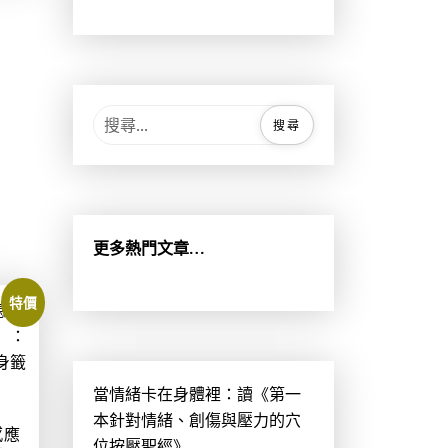
：
N
T
$
4
搜
6
尋
5
關
。
鍵
字
:
更多熱門文章…
特價
當情緒卡在身體裡：讀《第一
本針對情緒、創傷與壓力的穴
感應
位按壓聖經》