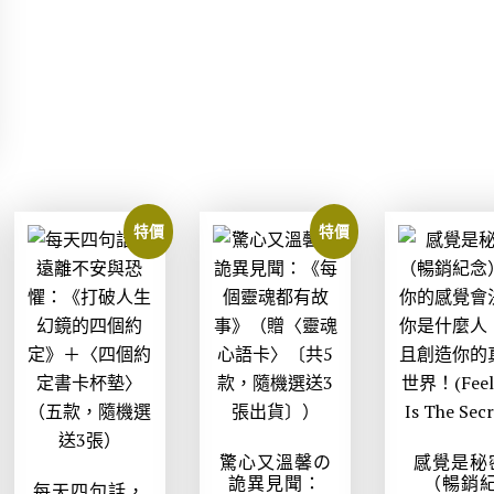
N
N
$
$
0
T
T
5
4
。
$
$
7
5
8
5
9
6
5
4
。
。
0
1
。
。
特價
特價
驚心又溫馨の
感覺是秘
詭異見聞：
（暢銷
每天四句話，