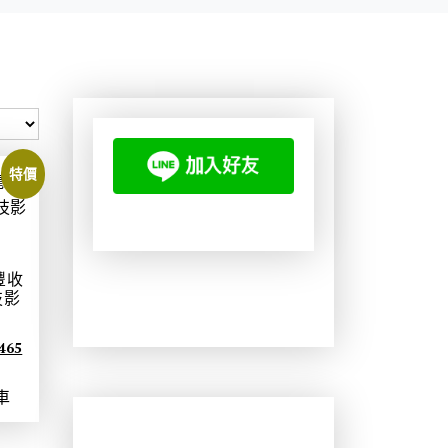
特價
豐收
技影
目
465
前
車
價
格