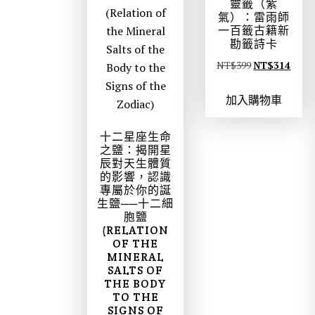
靈籤（紫
氣）：雷雨師
一百籤古籍新
勘籤詩卡
原
目
NT$
399
NT$
314
始
前
加入購物車
價
價
格
格
十二星座生命
：
：
之鹽：揭開星
N
N
辰對天生體質
T
T
的影響，認識
專屬於你的誕
$
$
生鹽──十二細
3
3
胞鹽
(RELATION
9
1
OF THE
9
4
MINERAL
。
。
SALTS OF
THE BODY
TO THE
SIGNS OF