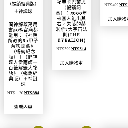
祕典卡巴萊恩
原
NT$
499
NT$
（暢銷紀
始
念）：5000年
來無人能出其
加入購物
價
右，失落的赫
問神解籤萬用
格
米斯7大宇宙法
書90%宮廟都
則(THE
：
能用：《神明
KYBALION)
所教的60甲子
N
解籤訣竅》
原
目
NT$
399
NT$
314
T
（暢銷紀念
始
前
版）＋《問神
$
達人雷雨師一
加入購物車
價
價
4
百籤解籤大祕
格
格
9
訣》（暢銷經
典版）＋神誕
：
：
9
球
N
N
。
原
目
NT$
1120
NT$
884
T
T
始
前
$
$
查看內容
價
價
3
3
格
格
9
1
：
：
9
4