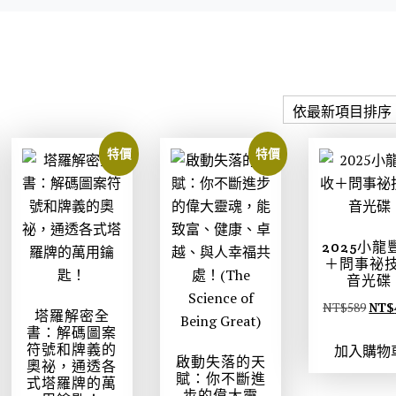
特價
特價
2025小龍
＋問事祕
音光碟
原
NT$
589
NT$
塔羅解密全
始
書：解碼圖案
符號和牌義的
加入購物
價
啟動失落的天
奧祕，通透各
格
賦：你不斷進
式塔羅牌的萬
步的偉大靈