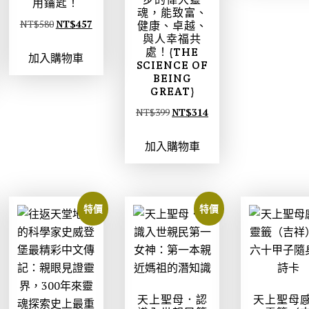
用鑰匙！
：
魂，能致富、
N
原
目
NT$
580
NT$
457
健康、卓越、
與人幸福共
T
始
前
處！(THE
$
加入購物車
價
價
SCIENCE OF
5
格
格
BEING
GREAT)
8
：
：
9
原
目
NT$
399
NT$
314
N
N
。
始
前
T
T
加入購物車
價
價
$
$
格
格
5
4
：
：
8
5
N
N
0
7
特價
特價
T
T
。
。
$
$
3
3
9
1
9
4
天上聖母．認
天上聖母