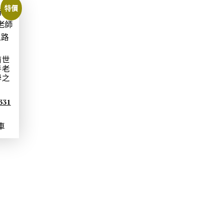
特價
前世
善老
學之
目
331
前
車
價
格
：
N
T
$
3
3