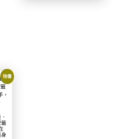
特價
籤．
聖籤
在
隨身