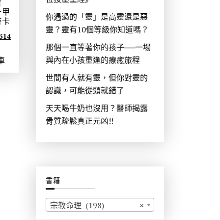
吉
十甲
你遇過的「靈」是高靈還是惡
詩卡
靈？靈有10個等級你知道嗎？
目
314
那個一直等著你的孩子──一場
前
與內在小孩重逢的療癒旅程
車
價
格
世間有人就有靈，但你對靈的
：
認識，可能從頭就錯了
N
天天喝牛奶也沒用？醫師揭露
T
骨質疏鬆真正元凶!!
$
3
1
4
。
書籍
宗教命理 (198)
×