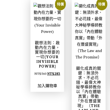
8
7
。
。
特價
特價
0
8
。
。
觀想法則：啟
動內在力量，
實現你想要的
一切(YOUR
INVISIBLE
POWER)
顯化成真的關
鍵：無須外
原
目
NT$
360
NT$
283
求、不必花
始
前
錢，最偉大神
加入購物車
價
價
秘學導師教你
以「內在體驗
格
格
真實」帶動
：
：
「外在豐盛實
N
N
現」 （THE