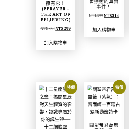
著療癒的真實
擁有它！
事件！
(FPRAYER –
THE ART OF
原
目
NT$
399
NT$
314
BELIEVING)
始
前
原
目
NT$
380
NT$
299
加入購物車
價
價
始
前
格
格
加入購物車
價
價
：
：
格
格
N
N
：
：
T
T
N
N
$
$
T
T
3
3
$
$
9
1
特價
特價
3
2
9
4
8
9
。
。
0
9
。
。
關聖帝君萬應