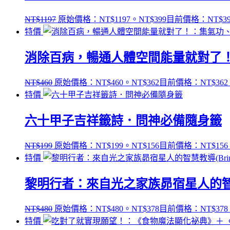
NT$
1197
原始價格：NT$1197。
NT$
399
目前價格：NT$3
特價
消除百病，暢通人體空間能量就對了
NT$
460
原始價格：NT$460。
NT$
362
目前價格：NT$362
特價
六十甲子吉祥籤詩．問神必備隨身籤
NT$
199
原始價格：NT$199。
NT$
156
目前價格：NT$156
特價
黎明行者：來自光之家族昴宿星人的智慧教導(Bringer
NT$
480
原始價格：NT$480。
NT$
378
目前價格：NT$378
特價