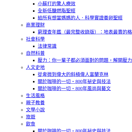
小蘇打的驚人療效
全新低醣燃脂聖經
給所有想當媽媽的人．科學實證養卵聖經
商業理財
窮理查年鑑（最完整收錄版）：地表最賣的格
社會科學
法律常識
自然科普
壓力：你一輩子都必須面對的問題，解開壓力
人文史地
從卑微到偉大的斜槓偉人富蘭克林
關於咖啡的一切‧800年祕史與技法
關於咖啡的一切‧800年風尚與藝文
生活風格
親子教養
文學小說
旅遊
飲食
關於咖啡的一切‧800年祕史與技法