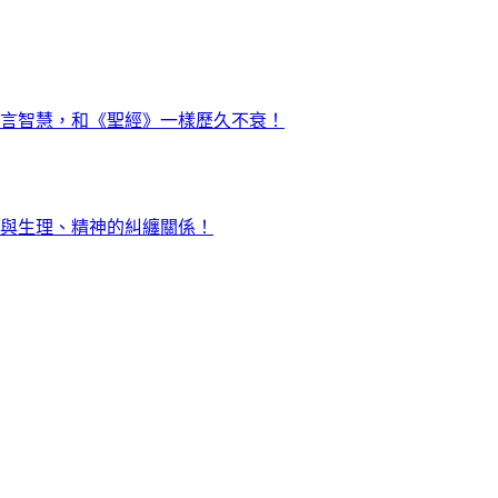
言智慧，和《聖經》一樣歷久不衰！
與生理、精神的糾纏關係！