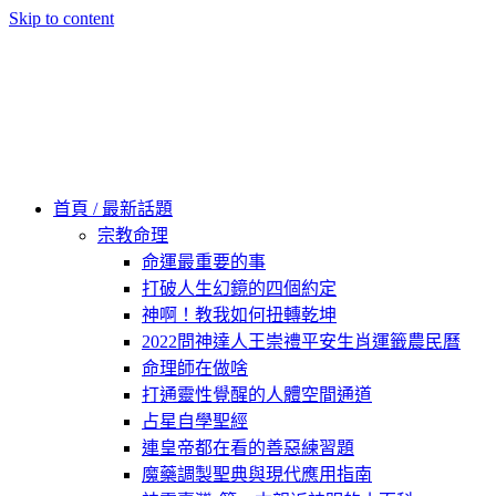
Skip to content
60秒看新世界
柿子文化
首頁 / 最新話題
宗教命理
命運最重要的事
打破人生幻鏡的四個約定
神啊！教我如何扭轉乾坤
2022問神達人王崇禮平安生肖運籤農民曆
命理師在做啥
打通靈性覺醒的人體空間通道
占星自學聖經
連皇帝都在看的善惡練習題
魔藥調製聖典與現代應用指南