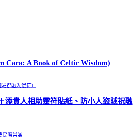
ook of Celtic Wisdom)
套＋添貴人相助靈符貼紙、防小人盜賊祝融