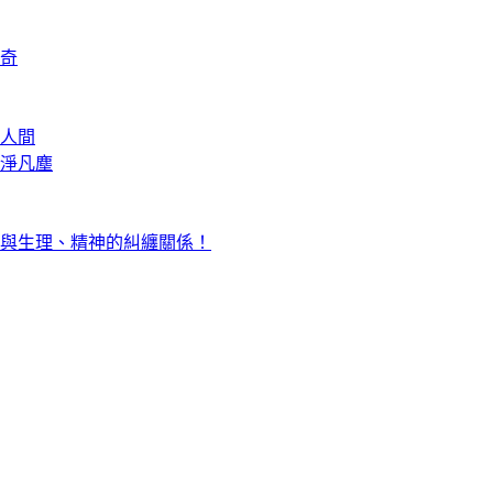
奇
人間
淨凡塵
與生理、精神的糾纏關係！