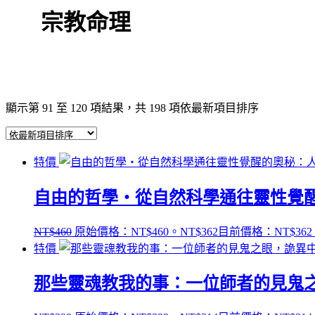
宗教命理
顯示第 91 至 120 項結果，共 198 項
依最新項目排序
特價
自由的哲學‧從自然科學通往靈性覺醒的奧秘：
NT$
460
原始價格：NT$460。
NT$
362
目前價格：NT$362
特價
那些靈魂教我的事：一位師者的見鬼