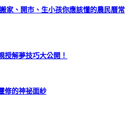
、搬家、開市、生小孩你應該懂的農民曆常
親授解夢技巧大公開！
靈修的神祕面紗