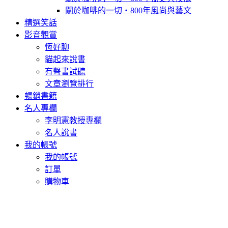
關於咖啡的一切‧800年風尚與藝文
精選笑話
影音觀賞
恆好聊
貓起來說書
有聲書試聽
文章瀏覽排行
暢銷書籍
名人專欄
李明憲教授專欄
名人說書
我的帳號
我的帳號
訂單
購物車