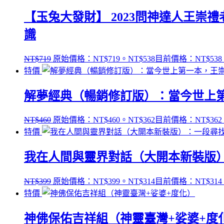
【玉兔大發財】 2023問神達人王
識
NT$
719
原始價格：NT$719。
NT$
538
目前價格：NT$538
特價
解夢經典（暢銷修訂版）：當今世上第
NT$
460
原始價格：NT$460。
NT$
362
目前價格：NT$362
特價
我在人間與靈界對話（大開本新裝版
NT$
399
原始價格：NT$399。
NT$
314
目前價格：NT$314
特價
神佛保佑吉祥組（神靈臺灣+娑婆+度