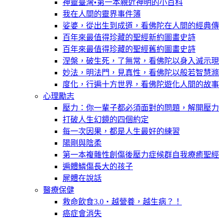
神靈臺灣•第一本親近神明的小百科
我在人間的靈界事件簿
娑婆，從出生到成道，看佛陀在人間的經典傳
百年來最值得珍藏的聖經新約圖畫史詩
百年來最值得珍藏的聖經舊約圖畫史詩
涅槃，破生死，了無常，看佛陀以身入滅示現
妙法，明法門，見真性，看佛陀以般若智慧滌
度化，行遍十方世界，看佛陀遊化人間的故事
心理勵志
壓力：你一輩子都必須面對的問題，解開壓力
打破人生幻鏡的四個約定
每一次因果，都是人生最好的練習
陽剛與陰柔
第一本複雜性創傷後壓力症候群自我療癒聖經
遍體鱗傷長大的孩子
屍體在說話
醫療保健
救命飲食3.0‧越營養，越生病？！
癌症會消失