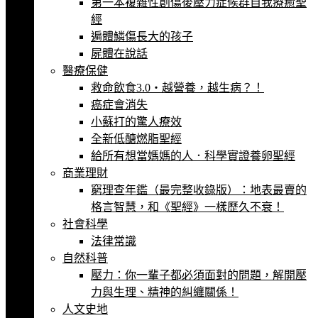
第一本複雜性創傷後壓力症候群自我療癒聖
經
遍體鱗傷長大的孩子
屍體在說話
醫療保健
救命飲食3.0‧越營養，越生病？！
癌症會消失
小蘇打的驚人療效
全新低醣燃脂聖經
給所有想當媽媽的人．科學實證養卵聖經
商業理財
窮理查年鑑（最完整收錄版）：地表最賣的
格言智慧，和《聖經》一樣歷久不衰！
社會科學
法律常識
自然科普
壓力：你一輩子都必須面對的問題，解開壓
力與生理、精神的糾纏關係！
人文史地