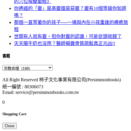
的穴位按壓聖經》
你遇過的「靈」是高靈還是惡靈？靈有10個等級你知道
嗎？
那個一直等著你的孩子──一場與內在小孩重逢的療癒旅
程
世間有人就有靈，但你對靈的認識，可能從頭就錯了
天天喝牛奶也沒用？醫師揭露骨質疏鬆真正元凶!!
書籍
All Right Reserved 柿子文化事業有限公司(Persimmonbooks)
統一編號 : 80306073
Email: service@persimmonbooks.com.tw
0
Shopping Cart
Close