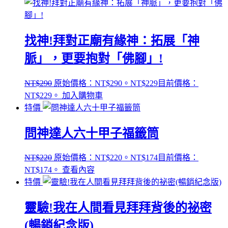
找神!拜對正廟有緣神：拓展「神
脈」，更要抱對「佛腳」!
NT$
290
原始價格：NT$290。
NT$
229
目前價格：
NT$229。
加入購物車
特價
問神達人六十甲子福籤筒
NT$
220
原始價格：NT$220。
NT$
174
目前價格：
NT$174。
查看內容
特價
靈驗!我在人間看見拜拜背後的祕密
(暢銷紀念版)