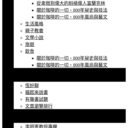
從卑微到偉大的斜槓偉人富蘭克林
關於咖啡的一切‧800年祕史與技法
關於咖啡的一切‧800年風尚與藝文
生活風格
親子教養
文學小說
旅遊
飲食
關於咖啡的一切‧800年祕史與技法
關於咖啡的一切‧800年風尚與藝文
精選笑話
影音觀賞
恆好聊
貓起來說書
有聲書試聽
文章瀏覽排行
暢銷書籍
名人專欄
李明憲教授專欄