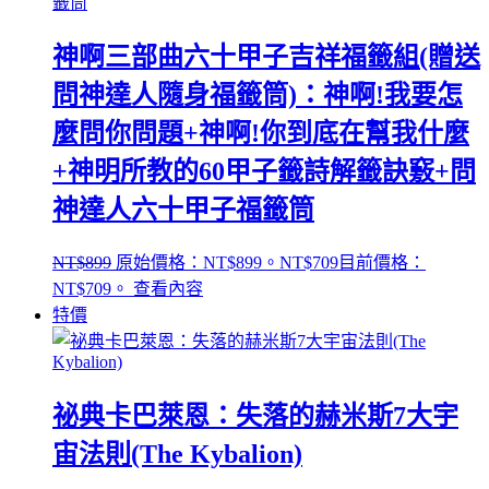
神啊三部曲六十甲子吉祥福籤組(贈送
問神達人隨身福籤筒)：神啊!我要怎
麼問你問題+神啊!你到底在幫我什麼
+神明所教的60甲子籤詩解籤訣竅+問
神達人六十甲子福籤筒
NT$
899
原始價格：NT$899。
NT$
709
目前價格：
NT$709。
查看內容
特價
祕典卡巴萊恩：失落的赫米斯7大宇
宙法則(The Kybalion)