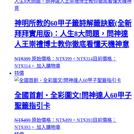
神明所教的60甲子籤詩解籤訣竅(全新
拜拜實用版)：人生8大問題，問神達
人王崇禮博士教你徹底看懂天機神意
NT$
399
原始價格：NT$399。
NT$
314
目前價格：
NT$314。
加入購物車
特價
全國首創‧全彩圖文!問神達人60甲子
聖籤指引卡
NT$
499
原始價格：NT$499。
NT$
393
目前價格：
NT$393。
加入購物車