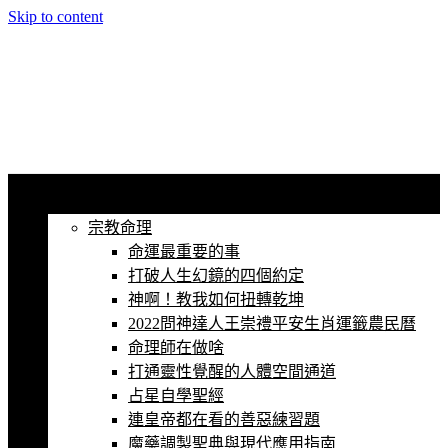
Skip to content
60秒看新世界
柿子文化
首頁 / 最新話題
宗教命理
命運最重要的事
打破人生幻鏡的四個約定
神啊！教我如何扭轉乾坤
2022問神達人王崇禮平安生肖運籤農民曆
命理師在做啥
打通靈性覺醒的人體空間通道
占星自學聖經
連皇帝都在看的善惡練習題
魔藥調製聖典與現代應用指南