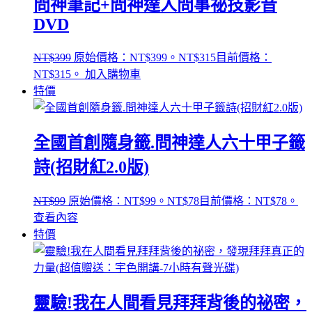
問神筆記+問神達人問事祕技影音
DVD
NT$
399
原始價格：NT$399。
NT$
315
目前價格：
NT$315。
加入購物車
特價
全國首創隨身籤.問神達人六十甲子籤
詩(招財紅2.0版)
NT$
99
原始價格：NT$99。
NT$
78
目前價格：NT$78。
查看內容
特價
靈驗!我在人間看見拜拜背後的祕密，