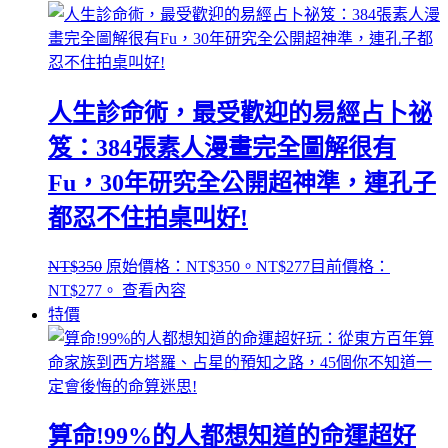
人生診命術，最受歡迎的易經占卜祕
笈：384張素人漫畫完全圖解很有
Fu，30年研究全公開超神準，連孔子
都忍不住拍桌叫好!
NT$
350
原始價格：NT$350。
NT$
277
目前價格：
NT$277。
查看內容
特價
算命!99%的人都想知道的命運超好