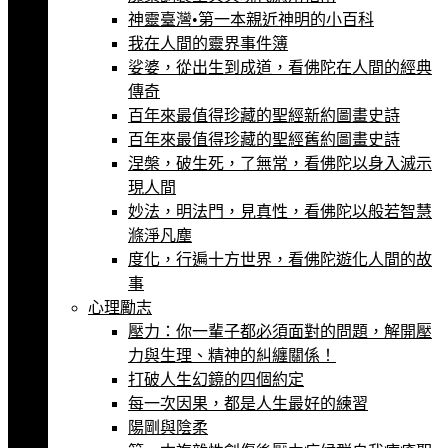
神靈臺灣•第一本親近神明的小百科
我在人間的靈界事件簿
娑婆，從出生到成道，看佛陀在人間的經典
傳奇
百年來最值得珍藏的聖經新約圖畫史詩
百年來最值得珍藏的聖經舊約圖畫史詩
涅槃，破生死，了無常，看佛陀以身入滅示
現人間
妙法，明法門，見真性，看佛陀以般若智慧
滌淨凡塵
度化，行遍十方世界，看佛陀遊化人間的故
事
心理勵志
壓力：你一輩子都必須面對的問題，解開壓
力與生理、精神的糾纏關係！
打破人生幻鏡的四個約定
每一次因果，都是人生最好的練習
陽剛與陰柔