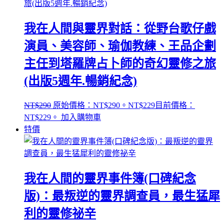
我在人間與靈界對話：從野台歌仔戲
演員、美容師、瑜伽教練、王品企劃
主任到塔羅牌占卜師的奇幻靈修之旅
(出版5週年.暢銷紀念)
NT$
290
原始價格：NT$290。
NT$
229
目前價格：
NT$229。
加入購物車
特價
我在人間的靈界事件簿(口碑紀念
版)：最叛逆的靈界調查員，最生猛犀
利的靈修祕辛