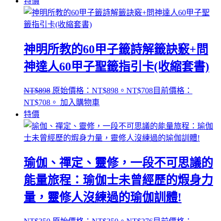
特價
神明所教的60甲子籤詩解籤訣竅+問
神達人60甲子聖籤指引卡(收縮套書)
NT$
898
原始價格：NT$898。
NT$
708
目前價格：
NT$708。
加入購物車
特價
瑜伽、禪定、靈修，一段不可思議的
能量旅程：瑜伽士未曾經歷的煆身力
量，靈修人沒練過的瑜伽訓體!