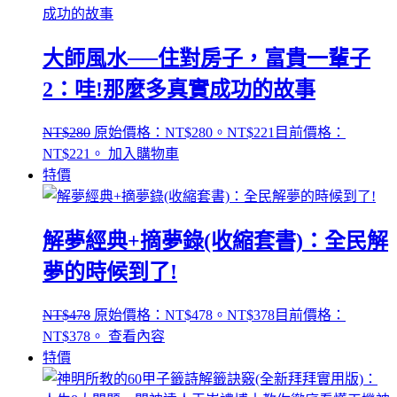
大師風水──住對房子，富貴一輩子
2：哇!那麼多真實成功的故事
NT$
280
原始價格：NT$280。
NT$
221
目前價格：
NT$221。
加入購物車
特價
解夢經典+摘夢錄(收縮套書)：全民解
夢的時候到了!
NT$
478
原始價格：NT$478。
NT$
378
目前價格：
NT$378。
查看內容
特價