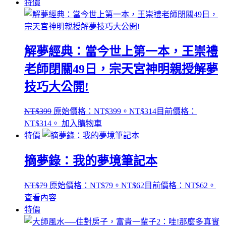
特價
解夢經典：當今世上第一本，王崇禮
老師閉關49日，宗天宮神明親授解夢
技巧大公開!
NT$
399
原始價格：NT$399。
NT$
314
目前價格：
NT$314。
加入購物車
特價
摘夢錄：我的夢境筆記本
NT$
79
原始價格：NT$79。
NT$
62
目前價格：NT$62。
查看內容
特價