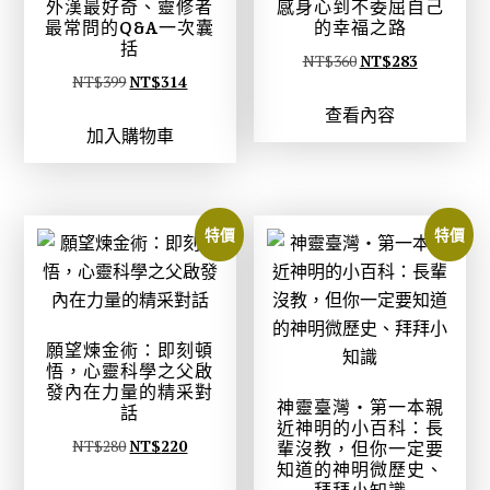
外漢最好奇、靈修者
感身心到不委屈自己
最常問的Q&A一次囊
的幸福之路
括
原
目
NT$
360
NT$
283
原
目
NT$
399
NT$
314
始
前
始
前
查看內容
價
價
加入購物車
價
價
格
格
格
格
：
：
：
：
N
N
N
N
T
T
特價
特價
T
T
$
$
$
$
3
2
3
3
6
8
9
1
0
3
願望煉金術：即刻頓
9
4
悟，心靈科學之父啟
。
。
發內在力量的精采對
。
。
神靈臺灣‧第一本親
話
近神明的小百科：長
原
目
NT$
280
NT$
220
輩沒教，但你一定要
知道的神明微歷史、
始
前