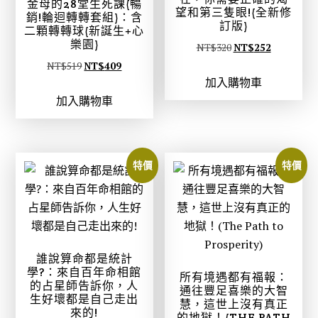
金母的28堂生死課(暢
望和第三隻眼!(全新修
銷!輪迴轉轉套組)：含
訂版)
二顆轉轉球(新誕生+心
樂園)
原
目
NT$
320
NT$
252
原
目
始
前
NT$
519
NT$
409
加入購物車
始
前
價
價
加入購物車
價
價
格
格
格
格
：
：
：
：
N
N
N
N
T
T
特價
特價
T
T
$
$
$
$
3
2
5
4
2
5
1
0
0
2
9
9
。
。
誰說算命都是統計
。
。
學?：來自百年命相館
所有境遇都有福報：
的占星師告訴你，人
通往豐足喜樂的大智
生好壞都是自己走出
慧，這世上沒有真正
來的!
的地獄！(THE PATH