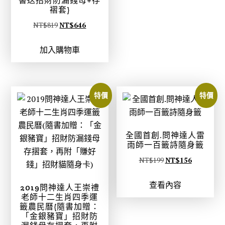
書送招財防漏錢母+存
T
T
褶套)
$
$
原
目
NT$
819
NT$
646
4
3
始
前
8
7
加入購物車
價
價
0
8
格
格
。
。
：
：
N
N
特價
特價
T
T
$
$
8
6
全國首創.問神達人雷
1
4
雨師一百籤詩隨身籤
9
6
原
目
NT$
199
NT$
156
。
。
始
前
查看內容
價
價
2019問神達人王崇禮
老師十二生肖四季運
格
格
籤農民曆(隨書加贈：
：
：
「金銀豬寶」招財防