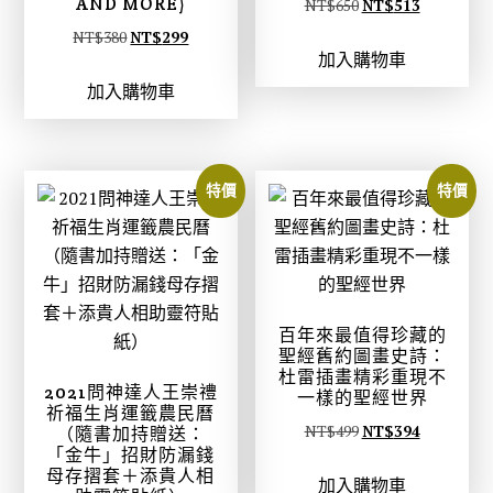
AND MORE)
原
目
NT$
650
NT$
513
始
前
原
目
NT$
380
NT$
299
加入購物車
價
價
始
前
加入購物車
格
格
價
價
：
：
格
格
N
N
：
：
T
T
N
N
特價
特價
$
$
T
T
6
5
$
$
5
1
3
2
0
3
8
9
。
。
0
9
百年來最值得珍藏的
。
。
聖經舊約圖畫史詩：
杜雷插畫精彩重現不
2021問神達人王崇禮
一樣的聖經世界
祈福生肖運籤農民曆
原
目
NT$
499
NT$
394
（隨書加持贈送：
「金牛」招財防漏錢
始
前
母存摺套＋添貴人相
加入購物車
價
價