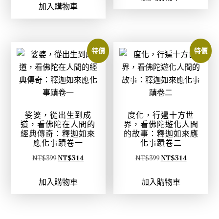
加入購物車
價
價
格
格
格
格
：
：
：
：
N
N
N
N
T
T
特價
特價
T
T
$
$
$
$
3
3
3
3
8
0
9
1
0
0
9
4
。
。
娑婆，從出生到成
度化，行遍十方世
。
。
道，看佛陀在人間的
界，看佛陀遊化人間
經典傳奇：釋迦如來
的故事：釋迦如來應
應化事蹟卷一
化事蹟卷二
原
目
原
目
NT$
399
NT$
314
NT$
399
NT$
314
始
前
始
前
加入購物車
加入購物車
價
價
價
價
格
格
格
格
：
：
：
：