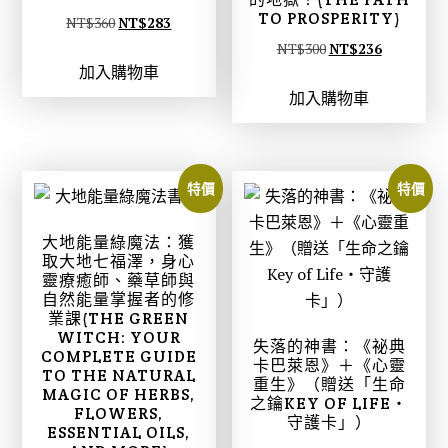
TO PROSPERITY)
原
目
NT$
360
NT$
283
始
前
原
目
NT$
300
NT$
236
加入購物車
價
價
始
前
加入購物車
格
格
價
價
：
：
格
格
N
N
：
：
T
T
N
N
特價
特價
$
$
T
T
3
2
$
$
大地能量綠魔法：獲
6
8
3
2
取大地七福澤，身心
靈療癒師、藥草師與
0
3
0
3
自然能量掌握者的修
。
。
0
6
業課(THE GREEN
。
。
WITCH: YOUR
失落的神書：《祕典
COMPLETE GUIDE
卡巴萊恩》＋《心靈
TO THE NATURAL
重生》（贈送「生命
MAGIC OF HERBS,
之鑰KEY OF LIFE‧
FLOWERS,
守護卡」）
ESSENTIAL OILS,