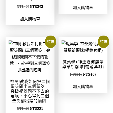
始
前
原
目
NT$
499
NT$
393
加入購物車
價
價
始
前
格
格
加入購物車
價
價
：
：
格
格
N
N
：
：
T
T
N
N
$
$
特價
特價
T
T
3
2
$
$
5
7
4
3
0
6
魔藥學+神聖幾何魔法
9
9
藥草祈願球(暢銷套組)
。
。
9
3
原
目
NT$
519
NT$
409
。
。
始
前
神啊!教我如何把二個
聖筊問出三個聖筊：
加入購物車
價
價
突破擲筊問不下去的
格
格
窘境，小心得到三個
聖筊卻出錯的陷阱!
：
：
N
N
原
目
NT$
420
NT$
331