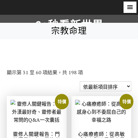
S
60秒看新世界
k
宗教命理
i
柿子文化
p
t
o
c
依
顯示第 31 至 60 項結果，共 198 項
o
最
n
新
t
項
e
特價
特價
目
n
排
t
序
靈修人關鍵報告：門
心痛療癒師：從高敏