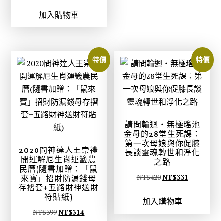
T
T
始
前
$
$
加入購物車
價
價
5
4
格
格
1
0
：
：
9
9
N
N
特價
特價
。
。
T
T
$
$
4
3
2
3
0
1
請問輪迴‧無極瑤池
。
。
金母的28堂生死課：
第一次母娘與你促膝
2020問神達人王崇禮
長談靈魂轉世和淨化
開運解厄生肖運籤農
之路
民曆(隨書加贈：「鼠
原
目
NT$
420
NT$
331
來寶」招財防漏錢母
存摺套+五路財神送財
始
前
符貼紙)
加入購物車
價
價
原
目
NT$
399
NT$
314
格
格