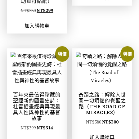
助靈符貼紙）
格
格
原
目
NT$
380
NT$
299
：
：
始
前
N
N
加入購物車
價
價
T
T
格
格
$
$
：
：
4
3
N
N
特價
特價
9
9
T
T
9
4
$
$
。
。
3
2
8
9
0
9
百年來最值得珍藏的
奇蹟之路：解除人世
。
。
聖經新約圖畫史詩：
間一切煩惱的覺醒之
杜雷插畫經典再現最
路（THE ROAD OF
具人性與神性的基督
MIRACLES）
故事
原
目
NT$
380
NT$
300
原
目
NT$
399
NT$
314
始
前
始
前
加入購物車
價
價