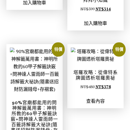
拜拜小知識
加入購物車
價
價
原
目
NT$
399
NT$
314
格
格
始
前
：
：
加入購物車
價
價
N
N
格
格
T
T
：
：
$
$
N
N
2
2
特價
特價
T
T
8
2
$
$
0
0
3
3
。
。
塔羅攻略：從偉特系
9
1
牌圖透析塔羅奧祕
9
4
原
目
NT$
480
NT$
378
。
。
始
前
查看內容
價
價
90%宮廟都能用的問
神解籤萬用書：神明
格
格
所教的60甲子解籤訣
：
：
竅+問神達人雷雨師一
百籤詩解籤大祕訣(隨
N
N