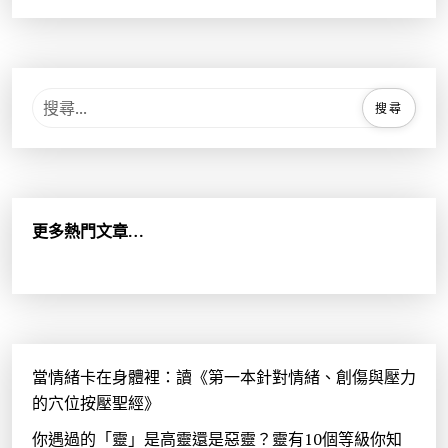
搜
尋
關
鍵
字
:
更多熱門文章…
當情緒卡在身體裡：讀《第一本針對情緒、創傷與壓力
的穴位按壓聖經》
你遇過的「靈」是高靈還是惡靈？靈有10個等級你知