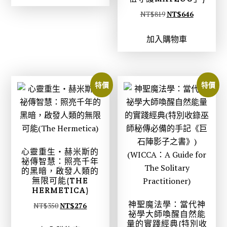
格
格
原
目
NT$
819
NT$
646
：
：
始
前
N
N
加入購物車
價
價
T
T
格
格
$
$
：
：
3
2
N
N
特價
特價
2
5
T
T
0
2
$
$
。
。
8
6
1
4
9
6
心靈重生‧赫米斯的
。
。
祕傳智慧：照亮千年
的黑暗，啟發人類的
無限可能(THE
HERMETICA)
神聖魔法學：當代神
原
目
NT$
350
NT$
276
祕學大師喚醒自然能
始
前
量的實踐經典(特別收