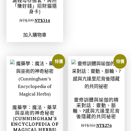
漏錢母存摺套，再附
N
N
「賺好錢」招財貓隨
T
T
身卡)
$
$
原
目
NT$
399
NT$
314
1
1
始
前
9
5
加入購物車
價
價
9
6
格
格
。
。
：
：
N
N
特價
特價
T
T
$
$
3
3
9
1
9
4
靈修訓體與瑜伽的精
。
。
采對話：靈動、脈
魔藥學：魔法、藥草
輪、?感與亢達里尼背
與巫術的神奇秘密
後隱藏的共同祕密
(CUNNINGHAM’S
ENCYCLOPEDIA OF
原
目
NT$
350
NT$
276
MAGICAL HERBS)