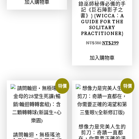
加入購物車
價
價
錄巫師秘傳必備的手
記《巨石陣影子之
格
格
書》) (WICCA：A
：
：
GUIDE FOR THE
N
N
SOLITARY
PRACTITIONER)
T
T
原
目
NT$
380
NT$
299
$
$
始
前
3
2
加入購物車
價
價
5
7
格
格
0
6
：
：
。
。
N
N
特價
特價
T
T
$
$
3
2
8
9
0
9
想像力是完美人生的
。
。
剪刀：奇蹟一直都
請問輪迴‧無極瑤池
在，你需要正確的渴