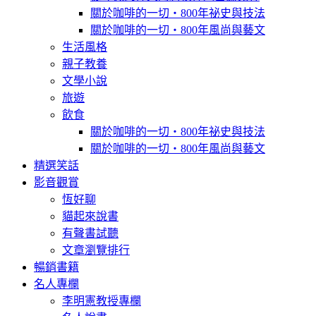
關於咖啡的一切‧800年祕史與技法
關於咖啡的一切‧800年風尚與藝文
生活風格
親子教養
文學小說
旅遊
飲食
關於咖啡的一切‧800年祕史與技法
關於咖啡的一切‧800年風尚與藝文
精選笑話
影音觀賞
恆好聊
貓起來說書
有聲書試聽
文章瀏覽排行
暢銷書籍
名人專欄
李明憲教授專欄