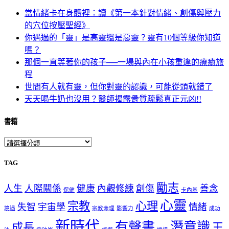
當情緒卡在身體裡：讀《第一本針對情緒、創傷與壓力
的穴位按壓聖經》
你遇過的「靈」是高靈還是惡靈？靈有10個等級你知道
嗎？
那個一直等著你的孩子──一場與內在小孩重逢的療癒旅
程
世間有人就有靈，但你對靈的認識，可能從頭就錯了
天天喝牛奶也沒用？醫師揭露骨質疏鬆真正元凶!!
書籍
TAG
勵志
人生
人際關係
健康
內觀修練
創傷
善念
保健
卡內基
心靈
宗教
心理
失智
宇宙學
情緒
境遇
宗教命理
影響力
成功
新時代
有聲書
潛意識
成長
王