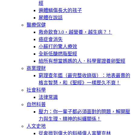
經
遍體鱗傷長大的孩子
屍體在說話
醫療保健
救命飲食3.0‧越營養，越生病？！
癌症會消失
小蘇打的驚人療效
全新低醣燃脂聖經
給所有想當媽媽的人．科學實證養卵聖經
商業理財
窮理查年鑑（最完整收錄版）：地表最賣的
格言智慧，和《聖經》一樣歷久不衰！
社會科學
法律常識
自然科普
壓力：你一輩子都必須面對的問題，解開壓
力與生理、精神的糾纏關係！
人文史地
從卑微到偉大的斜槓偉人富蘭克林