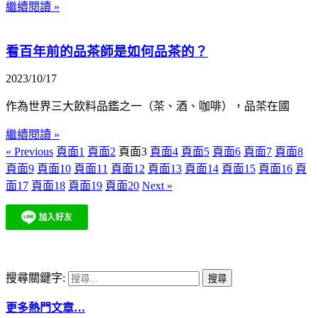
繼續閱讀 »
看百年前的品茶師是如何品茶的？
2023/10/17
作為世界三大飲料品鑑之一（茶、酒、咖啡），品茶在國
繼續閱讀 »
« Previous
頁面
1
頁面
2
頁面
3
頁面
4
頁面
5
頁面
6
頁面
7
頁面
8
頁面
9
頁面
10
頁面
11
頁面
12
頁面
13
頁面
14
頁面
15
頁面
16
頁
面
17
頁面
18
頁面
19
頁面
20
Next »
搜尋關鍵字:
更多熱門文章…