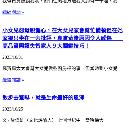
我爸負責照顧我媽，他們住的地方離我大約有一千哩，我
繼續閱讀 »
小女兒怨母親偏心，在大女兒家會幫忙備餐但在她
家卻只坐在一旁批評，真實背後原因令人感傷－－
高品質照護失智家人９大關鍵技巧！
2023/10/31
羅賓森太太會幫大女兒做些廚房裡的事，但當她到小女兒
繼續閱讀 »
散步去驚嚇，就是生命最好的恩澤
2023/10/25
文 / 詹偉雄（文化評論人） 上個世紀中，當哈佛大