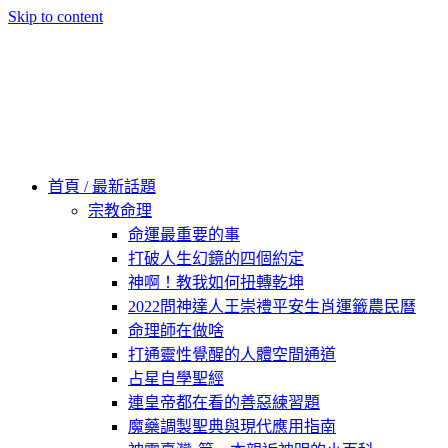
Skip to content
60秒看新世界
柿子文化
首頁 / 最新話題
宗教命理
命運最重要的事
打破人生幻鏡的四個約定
神啊！教我如何扭轉乾坤
2022問神達人王崇禮平安生肖運籤農民曆
命理師在做啥
打通靈性覺醒的人體空間通道
占星自學聖經
連皇帝都在看的善惡練習題
魔藥調製聖典與現代應用指南