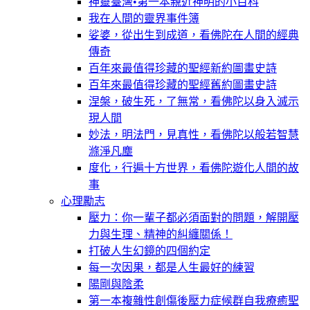
神靈臺灣•第一本親近神明的小百科
我在人間的靈界事件簿
娑婆，從出生到成道，看佛陀在人間的經典
傳奇
百年來最值得珍藏的聖經新約圖畫史詩
百年來最值得珍藏的聖經舊約圖畫史詩
涅槃，破生死，了無常，看佛陀以身入滅示
現人間
妙法，明法門，見真性，看佛陀以般若智慧
滌淨凡塵
度化，行遍十方世界，看佛陀遊化人間的故
事
心理勵志
壓力：你一輩子都必須面對的問題，解開壓
力與生理、精神的糾纏關係！
打破人生幻鏡的四個約定
每一次因果，都是人生最好的練習
陽剛與陰柔
第一本複雜性創傷後壓力症候群自我療癒聖