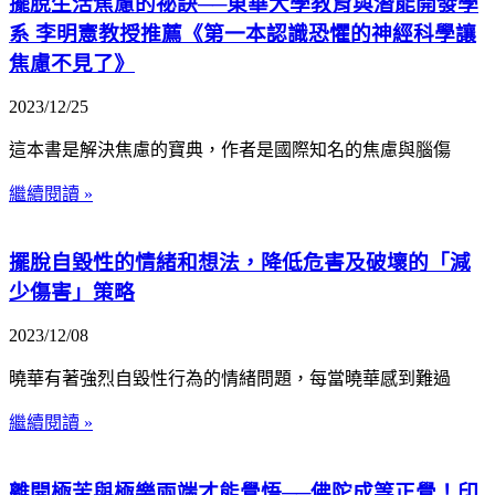
擺脫生活焦慮的祕訣──東華大學教育與潛能開發學
系 李明憲教授推薦《第一本認識恐懼的神經科學讓
焦慮不見了》
2023/12/25
這本書是解決焦慮的寶典，作者是國際知名的焦慮與腦傷
繼續閱讀 »
擺脫自毀性的情緒和想法，降低危害及破壞的「減
少傷害」策略
2023/12/08
曉華有著強烈自毀性行為的情緒問題，每當曉華感到難過
繼續閱讀 »
離開極苦與極樂兩端才能覺悟──佛陀成等正覺！印