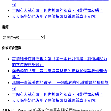
程
世間有人就有靈，但你對靈的認識，可能從頭就錯了
天天喝牛奶也沒用？醫師揭露骨質疏鬆真正元凶!!
書籍
你或許會喜歡…
當情緒卡在身體裡：讀《第一本針對情緒、創傷與壓力
的穴位按壓聖經》
你遇過的「靈」是高靈還是惡靈？靈有10個等級你知道
嗎？
那個一直等著你的孩子──一場與內在小孩重逢的療癒旅
程
世間有人就有靈，但你對靈的認識，可能從頭就錯了
天天喝牛奶也沒用？醫師揭露骨質疏鬆真正元凶!!
All Right Reserved 柿子文化事業有限公司(Persimmonbooks)