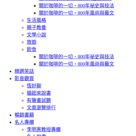
關於咖啡的一切‧800年祕史與技法
關於咖啡的一切‧800年風尚與藝文
生活風格
親子教養
文學小說
旅遊
飲食
關於咖啡的一切‧800年祕史與技法
關於咖啡的一切‧800年風尚與藝文
精選笑話
影音觀賞
恆好聊
貓起來說書
有聲書試聽
文章瀏覽排行
暢銷書籍
名人專欄
李明憲教授專欄