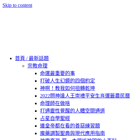
Skip to content
60秒看新世界
柿子文化
首頁 / 最新話題
宗教命理
命運最重要的事
打破人生幻鏡的四個約定
神啊！教我如何扭轉乾坤
2022問神達人王崇禮平安生肖運籤農民曆
命理師在做啥
打通靈性覺醒的人體空間通道
占星自學聖經
連皇帝都在看的善惡練習題
魔藥調製聖典與現代應用指南