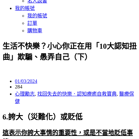
名人說書
我的帳號
我的帳號
訂單
購物車
生活不快樂？小心你正在用「10大認知扭
曲」欺騙、愚弄自己（下）
01/03/2024
284
心理勵志
,
找回失去的快樂．認知療癒自救寶典
,
醫療保
健
6.
誇大（災難化）或貶低
這表示你誇大事情的重要性，或是不當地貶低事