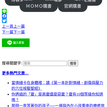
ＭＯＭＯ購書
官網購書
Line
Facebook
Twitter
上一頁
上一篇
下一篇
下一篇
搜尋關鍵字:
更多熱門文章…
當情緒卡在身體裡：讀《第一本針對情緒、創傷與壓力
的穴位按壓聖經》
你遇過的「靈」是高靈還是惡靈？靈有10個等級你知道
嗎？
那個一直等著你的孩子──一場與內在小孩重逢的療癒旅