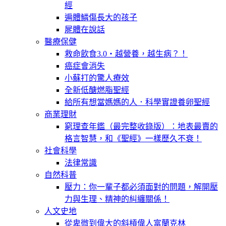
經
遍體鱗傷長大的孩子
屍體在說話
醫療保健
救命飲食3.0‧越營養，越生病？！
癌症會消失
小蘇打的驚人療效
全新低醣燃脂聖經
給所有想當媽媽的人．科學實證養卵聖經
商業理財
窮理查年鑑（最完整收錄版）：地表最賣的
格言智慧，和《聖經》一樣歷久不衰！
社會科學
法律常識
自然科普
壓力：你一輩子都必須面對的問題，解開壓
力與生理、精神的糾纏關係！
人文史地
從卑微到偉大的斜槓偉人富蘭克林