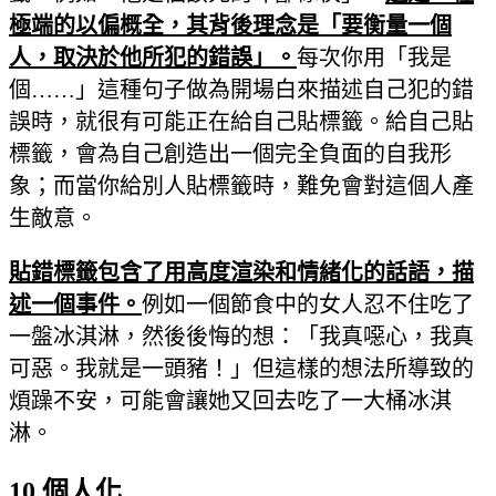
極端的以偏概全，其背後理念是「要衡量一個
人，取決於他所犯的錯誤」。
每次你用「我是
個……」這種句子做為開場白來描述自己犯的錯
誤時，就很有可能正在給自己貼標籤。給自己貼
標籤，會為自己創造出一個完全負面的自我形
象；而當你給別人貼標籤時，難免會對這個人產
生敵意。
貼錯標籤包含了用高度渲染和情緒化的話語，描
述一個事件。
例如一個節食中的女人忍不住吃了
一盤冰淇淋，然後後悔的想：「我真噁心，我真
可惡。我就是一頭豬！」但這樣的想法所導致的
煩躁不安，可能會讓她又回去吃了一大桶冰淇
淋。
10.
個人化