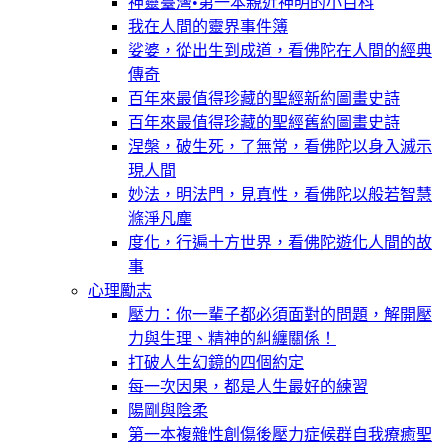
神靈臺灣•第一本親近神明的小百科
我在人間的靈界事件簿
娑婆，從出生到成道，看佛陀在人間的經典
傳奇
百年來最值得珍藏的聖經新約圖畫史詩
百年來最值得珍藏的聖經舊約圖畫史詩
涅槃，破生死，了無常，看佛陀以身入滅示
現人間
妙法，明法門，見真性，看佛陀以般若智慧
滌淨凡塵
度化，行遍十方世界，看佛陀遊化人間的故
事
心理勵志
壓力：你一輩子都必須面對的問題，解開壓
力與生理、精神的糾纏關係！
打破人生幻鏡的四個約定
每一次因果，都是人生最好的練習
陽剛與陰柔
第一本複雜性創傷後壓力症候群自我療癒聖