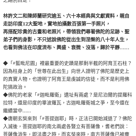
林許文二和陳師蘭研究逾五、六十本經典與文獻資料，親自
走訪印度12大聖地，實地拍攝數百張第一手照片，
再搭配珍貴的古畫和老照片，帶領我們尋著佛陀的足跡、聖
弟子們的身影，不只述說佛陀從出生到涅槃的八十年人生，
也看到佛法在印度流布、興盛、衰微、沒落，歸於平靜……
◆「#藍毗尼園」裡最重要的史蹟是那剩半截的阿育王石柱？
因為柱身上的「世尊在此出生」向世人證明了佛陀是歷史上
的真實人物，也證明了阿育王是虔誠的信徒，而不是利用佛
陀搞政治。
◆佛陀的老家「#迦毗羅衛」遺址有兩處？是尼泊爾的提羅科
拉特，還是印度的畢波羅瓦，古迦毗羅衛城之爭，至今還在
繼續當中……
◆唐朝玄奘來到「#菩提迦耶」時，正法已開始減退了？佛陀
入滅後，菩提迦耶的南北兩處各豎立有菩薩像，耆老們說：
菩薩像消失，即法盡之時，而玄奘來時，南方菩薩像已被塵