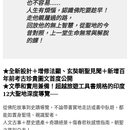
也不容易……
人生有煩惱，認識佛陀要趁早！
走他親履過的路，
回放他的無上智慧，從聖地的今
昔對照，上一堂生命無常與解脫
的課！
★全新設計＋增修法顯、玄奘朝聖見聞＋新增百
年前考古珍貴圖文首度公開
★文學和實用兼備！超越旅遊工具書規格的印度
12大聖地深度導覽──
從佛陀故事到史蹟導覽，不論帶書實地走訪或書中臥遊，都
能如置身聖境、親識聖者。
人文古事＋歷史遺產＋奇蹟絕景＋傷春悲秋感懷指南，朝聖
之路別白走！