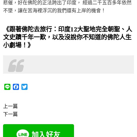
悲催，好在佛陀的正法跨出了印度， 經過二千五百多年依然
不墜，讓在苦海裡浮沉的我們還有上岸的機會！
《跟著佛陀去旅行：印度12大聖地完全朝聖、人
文史蹟千年一歎，以及沒說你不知道的佛陀人生
小劇場！》
L
F
T
i
a
w
n
c
i
e
e
t
上一篇
b
t
下一篇
o
e
o
r
k