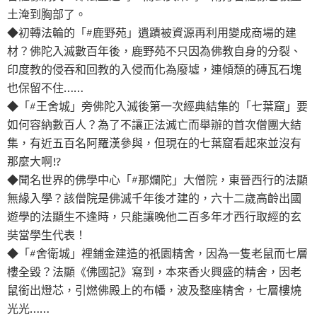
土淹到胸部了。
◆初轉法輪的「#鹿野苑」遺蹟被資源再利用變成商場的建
材？佛陀入滅數百年後，鹿野苑不只因為佛教自身的分裂、
印度教的侵吞和回教的入侵而化為廢墟，連傾頹的磚瓦石塊
也保留不住……
◆「#王舍城」旁佛陀入滅後第一次經典結集的「七葉窟」要
如何容納數百人？為了不讓正法滅亡而舉辦的首次僧團大結
集，有近五百名阿羅漢參與，但現在的七葉窟看起來並沒有
那麼大啊!?
◆聞名世界的佛學中心「#那爛陀」大僧院，東晉西行的法顯
無緣入學？該僧院是佛滅千年後才建的，六十二歲高齡出國
遊學的法顯生不逢時，只能讓晚他二百多年才西行取經的玄
奘當學生代表！
◆「#舍衛城」裡鋪金建造的祇園精舍，因為一隻老鼠而七層
樓全毀？法顯《佛國記》寫到，本來香火興盛的精舍，因老
鼠銜出燈芯，引燃佛殿上的布幡，波及整座精舍，七層樓燒
光光……