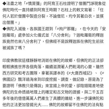
◆法盡之地「#憍賞彌」的阿育王石柱證明了僧團鬥諍現象從
佛陀時代一直持續到阿育王時期？石柱上的敕文寫著：「任
何人若於僧團中製造分裂，不論僧尼，均令其著白衣，並擯
出僧團。」
◆佛陀入滅後，各族國王趕到「#拘尸那羅」，在今天的「安
迦羅塔」處參加火化儀式並「八分舍利」？迦毗羅衛的釋迦
族竟然也來八分舍利了，但佛經不是說釋迦族在佛陀生前就
被滅族了嗎？
印度佛教就這樣靜靜地消逝在佛陀的故鄉，但佛陀的正法卻
輕輕拂進世界各個角落，繼續滋潤著人們乾渴的心靈。雖然
西方研究和考古團隊，拿著英譯本的《#大唐西域記》、《#
佛國記》飄洋過海來到印度挖掘、調查、做記錄，原是為了
要證明「佛教只是傳說」來宣揚上帝的愛，卻陰錯陽差地使
佛陀的生命透過地理上的確定和古文物的證據，與二千五百
多年後的億億萬萬人們產生了具體的連結，進一步讓佛陀和
他的正法更加發揚光大…… 佛陀的故鄉留不住佛陀的法有點