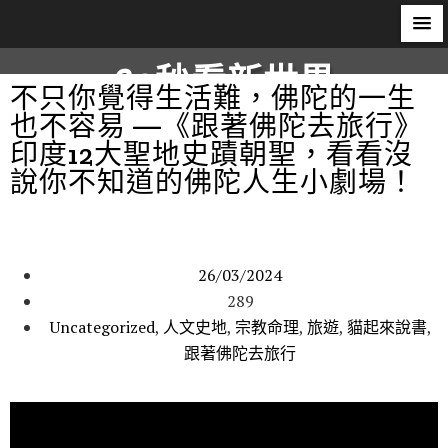
60秒看新世界
不只你覺得生活難，佛陀的一生
也不容易 —《跟著佛陀去旅行》
柿子文化
印度12大聖地史蹟朝聖，看看沒
說你不知道的佛陀人生小劇場！
26/03/2024
289
Uncategorized
,
人文史地
,
宗教命理
,
旅遊
,
貓起來說書
,
跟著佛陀去旅行