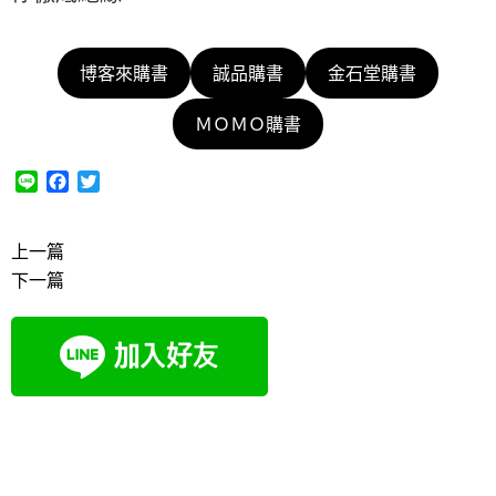
博客來購書
誠品購書
金石堂購書
ＭＯＭＯ購書
L
F
T
i
a
w
n
c
i
e
e
t
上一篇
b
t
下一篇
o
e
o
r
k