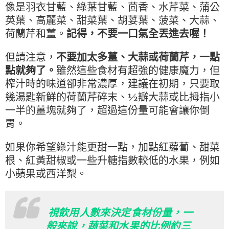
像是羽衣甘藍、綠葉甘藍、茴香、水芹菜、蒲公
英葉、高麗菜、甜菜葉、胡荽葉、菠菜、大蒜、
荷蘭芹和薑。
記得，不要一口氣全丟進去喔！
但請注意，
不要加太多薑、大蒜或荷蘭芹，一點
點就夠了。
雖然這些食材有超強的健康魔力，但
榨汁時的味道卻非常濃厚，建議在初期，只要取
幾湯匙新鮮的荷蘭芹碎末、½瓣大蒜或比拇指小
一半的薑塊就夠了，超過這份量可能會讓你倒
胃。
如果你希望綠汁能更甜一點，加點紅蘿蔔、甜菜
根、紅黃甜椒或一些升糖指數較低的水果，例如
小蘋果或西洋梨。
視飲用人數來決定食材份量，一
般來說，蔬菜和水果的比例約三