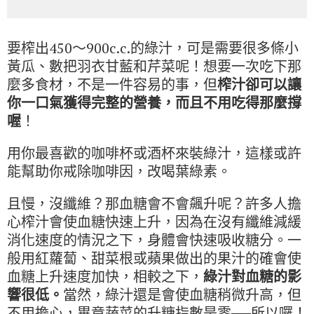
要榨出450～900c.c.的綠汁，可是需要很多條小
黃瓜、數把羽衣甘藍和芹菜呢！想要一次吃下那
麼多食材，不是一件容易的事，但
榨汁卻可以讓
你一口氣獲得完整的營養，而且不用吃得那麼撐
喔
！
用你最喜歡的咖啡杯或酒杯來裝綠汁，這樣或許
能幫助你戒除咖啡因，改喝葉綠素。
且慢，沒纖維？那血糖會不會飆升呢？許多人擔
心榨汁會使血糖快速上升，因為在沒有纖維減緩
消化速度的情況之下，身體會快速吸收糖分。一
般用紅蘿蔔、甜菜根或蘋果做出的果汁的確會使
血糖上升速度加快，相較之下，
綠汁對血糖的影
響很低。
當然，綠汁還是會使血糖稍微升高，但
不用擔心，畢竟蔬菜的升糖指數是零──所以囉！