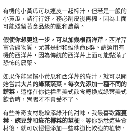
有機的小黃瓜可以連皮一起榨汁，但若是一般的
小黃瓜，請行行好，務必削皮後再榨，因為上面
可能殘留著食品級的臘和農藥。
假使你想更進一步，可以加幾根西洋芹
，西洋芹
富含礦物質，尤其是鉀和維他命B群。請選用有
機的西洋芹，因為傳統的西洋芹上面可能黏滿了
恐怖的農藥。
如果你能習慣小黃瓜和西洋芹的綠汁，就可以開
始嘗試
大片的綠葉蔬菜
。
每次先添加一種不同的
蔬菜
，這樣在你從標準美式飲食轉換成綠葉美式
飲食時，胃腸才不會受不了。
有些神奇食材能增添綠汁的甜味，我最喜歡
蘿蔓
葉
、
豌豆芽
和
綠花椰菜的莖梗
。等你熟悉這些食
材後，就可以慢慢添加一些味道比較強的植物，