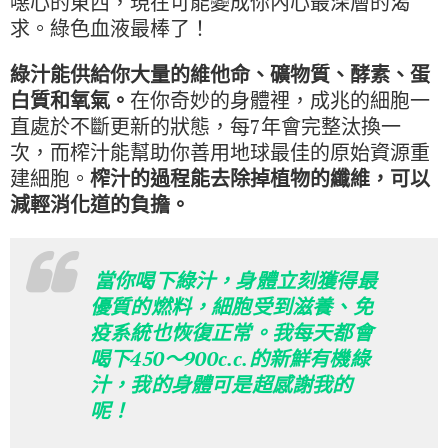
噁心的東西，現在可能變成你內心最深層的渴
求。綠色血液最棒了！
綠汁能供給你大量的維他命、礦物質、酵素、蛋
白質和氧氣。
在你奇妙的身體裡，成兆的細胞一
直處於不斷更新的狀態，每7年會完整汰換一
次，而榨汁能幫助你善用地球最佳的原始資源重
建細胞。
榨汁的過程能去除掉植物的纖維，可以
減輕消化道的負擔。
當你喝下綠汁，身體立刻獲得最
優質的燃料，細胞受到滋養、免
疫系統也恢復正常。我每天都會
喝下450～900c.c.的新鮮有機綠
汁，我的身體可是超感謝我的
呢！