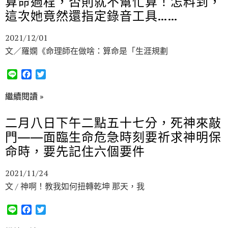
算命過程，否則就不幫忙算！怎料到，
o
r
k
這次她竟然還指定錄音工具……
2021/12/01
文／羅嫻《命理師在做啥：算命是「生涯規劃
L
F
T
i
a
w
n
c
i
繼續閱讀 »
e
e
t
b
t
二月八日下午二點五十七分，死神來敲
o
e
門——面臨生命危急時刻要祈求神明保
o
r
k
命時，要先記住六個要件
2021/11/24
文 / 神啊！教我如何扭轉乾坤 那天，我
L
F
T
i
a
w