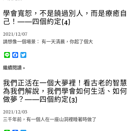
e
e
t
b
t
學會寬恕，不是饒過別人，而是療癒自
o
e
己！——四個約定(4)
o
r
k
2021/12/07
請想像一個場景： 有一天清晨，你起了個大
L
F
T
i
a
w
n
c
i
繼續閱讀 »
e
e
t
b
t
我們正活在一個大夢裡！看古老的智慧
o
e
為我們解說，我們學會如何生活、如何
o
r
k
做夢？——四個約定(3)
2021/12/03
三千年前，有一個人在一座山洞裡睡著時做了