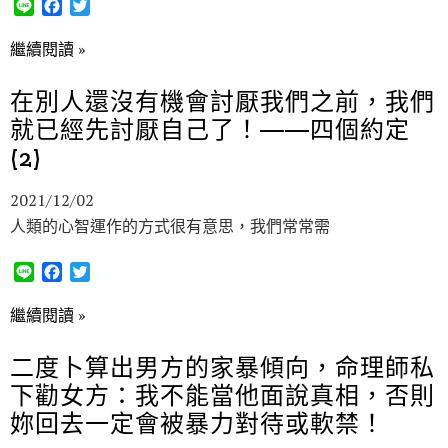
L
F
T
i
a
w
n
c
i
繼續閱讀 »
e
e
t
b
t
在別人還沒有機會討厭我們之前，我們
o
e
就已經先討厭自己了！——四個約定
o
r
k
(2)
2021/12/02
人類的心智運作的方式很有意思，我們常常需
L
F
T
i
a
w
n
c
i
繼續閱讀 »
e
e
t
b
t
二度卜算出男方的家暴傾向，命理師私
o
e
下勸女方：我不能當他面說真相，否則
o
r
k
妳回去一定會被暴力對待或軟禁！