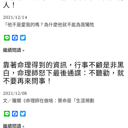
k
人！
2021/12/14
「他不是愛我的嗎？為什麼他就不能為我犧牲
L
F
T
i
a
w
n
c
i
繼續閱讀 »
e
e
t
b
t
靠著命理得到的資訊，行事不顧是非黑
o
e
白，命理師怒下最後通諜：不聽勸，就
o
r
k
不要再來問事！
2021/12/08
文／羅嫻《命理師在做啥：算命是「生涯規劃
L
F
T
i
a
w
n
c
i
繼續閱讀 »