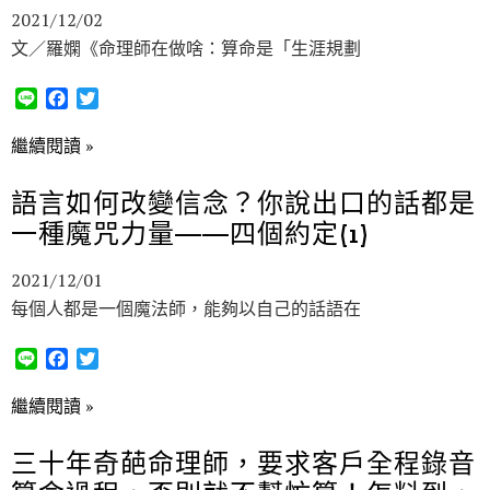
2021/12/02
文／羅嫻《命理師在做啥：算命是「生涯規劃
L
F
T
i
a
w
n
c
i
繼續閱讀 »
e
e
t
b
t
語言如何改變信念？你說出口的話都是
o
e
一種魔咒力量——四個約定(1)
o
r
k
2021/12/01
每個人都是一個魔法師，能夠以自己的話語在
L
F
T
i
a
w
n
c
i
繼續閱讀 »
e
e
t
b
t
三十年奇葩命理師，要求客戶全程錄音
o
e