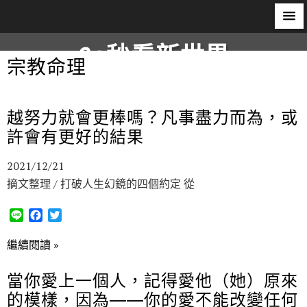
60秒看新世界
宗教命理
柿子文化
越努力就會更棒嗎？凡事盡力而為，或
許會有更好的結果
2021/12/21
摘文整理 / 打破人生幻鏡的四個約定 從
L
F
T
i
a
w
n
c
i
繼續閱讀 »
e
e
t
b
t
當你愛上一個人，記得愛他（她）原來
o
e
的模樣，因為——你的愛不能改變任何
o
r