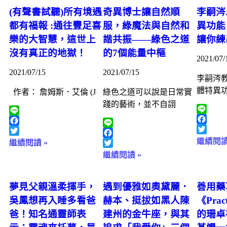
(有聲書試聽)所有境遇
奇異博士讓自然順
李嗣涔
都有福報 :通往豐足喜
服，綠魔法與自然和
異功能
樂的大智慧，這世上
諧共振——綠色之道
讓你練
沒有真正的地獄！
的7個能量中樞
2021/07/
2021/07/15
2021/07/15
李嗣涔
體特異
作者： 詹姆斯．艾倫 (J
綠色之道可以說是日常實
踐的藝術，並不自詡
Line
Line
Faceboo
Facebook
Line
Twitter
Twitter
繼續閱讀
繼續閱讀 »
Facebook
Twitter
繼續閱讀 »
夢見父親溫柔揮手，
遇到優雅如奧黛麗．
善用藥
吳鳳想再入睡多看爸
赫本、挺拔如黑人陳
《Prac
爸！知名通靈師表
建州的金牛座，與其
的珊卓