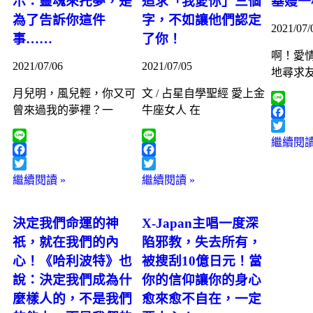
示：靈魂來托夢，是
追求「我愛你」三個
基嫚一
為了告訴你這件
字，不如讓他們認定
2021/07/
事……
了你！
啊！愛
2021/07/06
2021/07/05
地尋求
月兒明，風兒輕，你又可
文 / 占星自學聖經 愛上金
曾來過我的夢裡？一
牛座女人 在
Line
Faceboo
Twitter
繼續閱讀
Line
Line
Facebook
Facebook
Twitter
Twitter
繼續閱讀 »
繼續閱讀 »
決定我們命運的神
X-Japan主唱一度深
祇，就在我們的內
陷邪教，失去所有，
心！《哈利波特》也
被搜刮10億日元！當
說：決定我們成為什
你的信仰讓你的身心
麼樣人的，不是我們
愈來愈不自在，一定