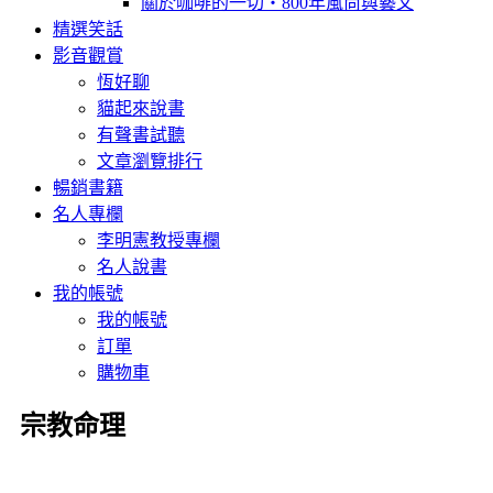
關於咖啡的一切‧800年風尚與藝文
精選笑話
影音觀賞
恆好聊
貓起來說書
有聲書試聽
文章瀏覽排行
暢銷書籍
名人專欄
李明憲教授專欄
名人說書
我的帳號
我的帳號
訂單
購物車
宗教命理