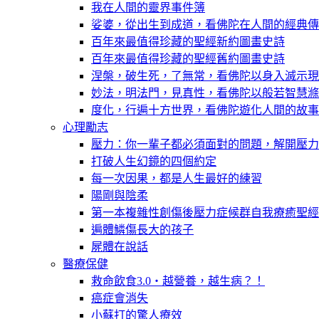
我在人間的靈界事件簿
娑婆，從出生到成道，看佛陀在人間的經典傳
百年來最值得珍藏的聖經新約圖畫史詩
百年來最值得珍藏的聖經舊約圖畫史詩
涅槃，破生死，了無常，看佛陀以身入滅示現
妙法，明法門，見真性，看佛陀以般若智慧滌
度化，行遍十方世界，看佛陀遊化人間的故事
心理勵志
壓力：你一輩子都必須面對的問題，解開壓力
打破人生幻鏡的四個約定
每一次因果，都是人生最好的練習
陽剛與陰柔
第一本複雜性創傷後壓力症候群自我療癒聖經
遍體鱗傷長大的孩子
屍體在說話
醫療保健
救命飲食3.0‧越營養，越生病？！
癌症會消失
小蘇打的驚人療效