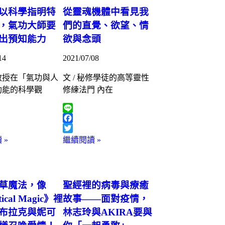
以科學指明特
從靈魂機體中看見我
，氣功大師要
們的直覺、欲望、情
出預知能力
欲與念頭
14
2021/07/08
教授在「氣功與人
文 / 秘修學徒的高等靈性
功能的科學觀
修練法門 內在
Line
k
Facebook
Twitter
 »
繼續閱讀 »
草魔法，像
聖經裡的病毒與療癒
tical Magic》裡
故事——面對疫情，
布拉克與妮可
林志玲與AKIRA要與