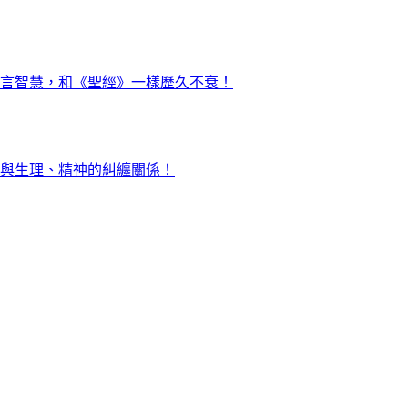
言智慧，和《聖經》一樣歷久不衰！
與生理、精神的糾纏關係！