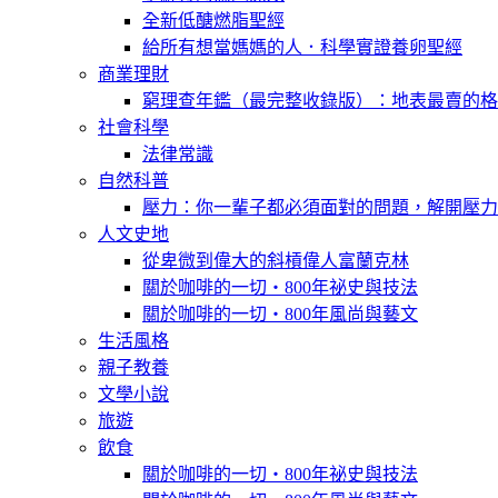
全新低醣燃脂聖經
給所有想當媽媽的人．科學實證養卵聖經
商業理財
窮理查年鑑（最完整收錄版）：地表最賣的格
社會科學
法律常識
自然科普
壓力：你一輩子都必須面對的問題，解開壓力
人文史地
從卑微到偉大的斜槓偉人富蘭克林
關於咖啡的一切‧800年祕史與技法
關於咖啡的一切‧800年風尚與藝文
生活風格
親子教養
文學小說
旅遊
飲食
關於咖啡的一切‧800年祕史與技法