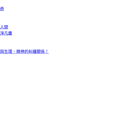
奇
人間
淨凡塵
與生理、精神的糾纏關係！