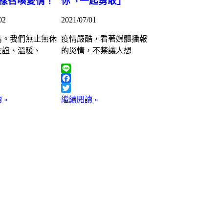
樣召喚愛情！
你「一起勇敢」
02
2021/07/01
情。我們無止無休
疫情嚴酷，看著媒體播報
友誼、溫暖、
的災情，不禁讓人想
Line
k
Facebook
Twitter
 »
繼續閱讀 »