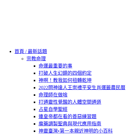
60秒看新世界
柿子文化
首頁 / 最新話題
宗教命理
命運最重要的事
打破人生幻鏡的四個約定
神啊！教我如何扭轉乾坤
2022問神達人王崇禮平安生肖運籤農民曆
命理師在做啥
打通靈性覺醒的人體空間通道
占星自學聖經
連皇帝都在看的善惡練習題
魔藥調製聖典與現代應用指南
神靈臺灣•第一本親近神明的小百科