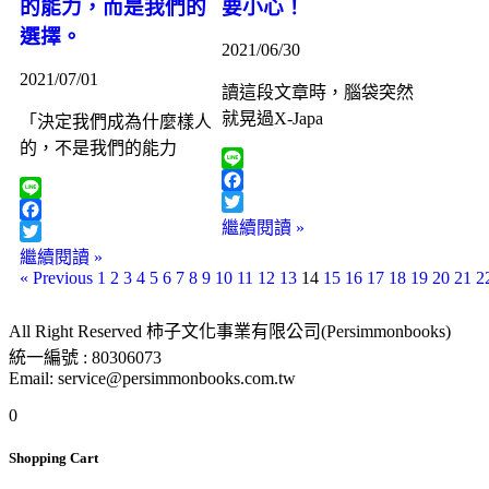
的能力，而是我們的
要小心！
選擇。
2021/06/30
2021/07/01
讀這段文章時，腦袋突然
就晃過X-Japa
「決定我們成為什麼樣人
的，不是我們的能力
Line
Facebook
Line
Twitter
繼續閱讀 »
Facebook
Twitter
繼續閱讀 »
« Previous
1
2
3
4
5
6
7
8
9
10
11
12
13
14
15
16
17
18
19
20
21
2
All Right Reserved 柿子文化事業有限公司(Persimmonbooks)
統一編號 : 80306073
Email: service@persimmonbooks.com.tw
0
Shopping Cart