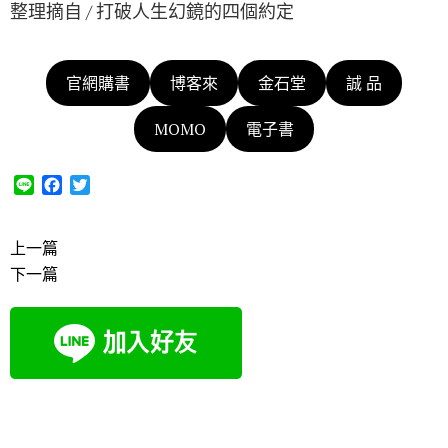
整理摘自 / 打破人生幻鏡的四個約定
官網購書
博客來
金石堂
誠 品
MOMO
電子書
L
F
T
i
a
w
n
c
i
e
e
t
上一篇
b
t
下一篇
o
e
o
r
k