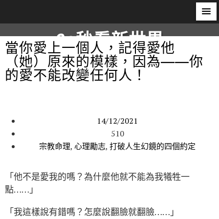
60秒看新世界
當你愛上一個人，記得愛他
（她）原來的模樣，因為——你
柿子文化
的愛不能改變任何人！
14/12/2021
510
宗教命理
,
心理勵志
,
打破人生幻鏡的四個約定
「他不是愛我的嗎？為什麼他就不能為我犧牲一
點……」
「我這樣說有錯嗎？怎麼說翻臉就翻臉……」