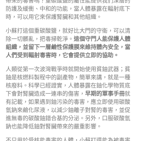
帶來的毒害嗎？重碳酸鹽的屬性能提供我們深層的
防護及緩衝、中和的功能，當人體暴露在輻射底下
時，可以用它來保護腎臟和其他組織。
小蘇打這個重碳酸鹽，就好比大門的守衛，可以清
除一切髒亂，把毒掃乾淨。
這個守門人能保護人體
組織，並留下一層鹼性保護膜來維持體內安全，當
人們受到輻射毒害時，它會提供立即的協助。
人類從第一次波灣戰爭時就開始使用貧鈾武器；貧
鈾是核燃料製程中的副產物，簡單來講，就是一種
核廢料。科學已經證實，人體暴露在鈾化學物質底
下會對腎臟造成一連串的傷害，
早期的軍事手冊
就
有記載，如果遇到鈾污染的毒害，應立即使用碳酸
氫鈉來鹼化尿液，以減少鈾離子對腎的毒害，並促
進無毒的碳酸鈾錯合基的分泌。另外，口服碳酸氫
鈉也能降低鈾對腎臟帶來的嚴重影響。
不只用於受核能毒害的人體，小蘇打還能為被毒害