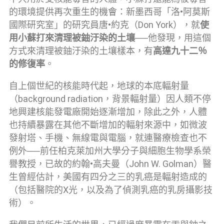
的環境提供再次重生的機會：新墨西哥「洛•阿莫斯
國際研究室」的研究員唐•約克（Don York），就
使
用小蘇打來清理被鈾汙染的土壤
──他發現，用這個
方式來清理被鈾汙染的土壤樣本，有
高達九十二％
的修復率
。
自上個世紀的核能時代起，地球的本底輻射量
（background radiation，背景輻射量）因人類不停
地興建核能發電廠開始逐漸增加，除此之外，人體
也持續暴露在其他不斷增加的輻射來源中，如微波
發射塔、手機、無線電與電腦，就連醫療檢查也不
例外──前任柏克萊加州大學分子與細胞生物學系榮
譽教授，已故的約翰•高夫曼（John W. Golman）醫
生曾經估計，美國有四分之三的乳癌是輻射造成的
（包括醫院的X光，以及為了偵測乳癌的乳房攝影技
術）。