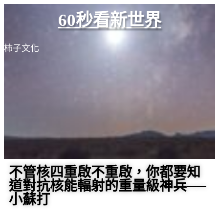
60秒看新世界
柿子文化
不管核四重啟不重啟，你都要知
道對抗核能輻射的重量級神兵──
小蘇打