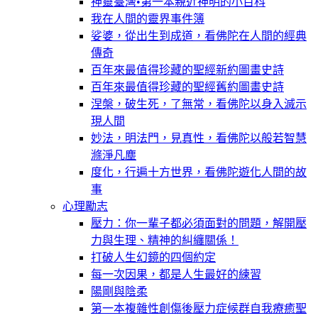
神靈臺灣•第一本親近神明的小百科
我在人間的靈界事件簿
娑婆，從出生到成道，看佛陀在人間的經典
傳奇
百年來最值得珍藏的聖經新約圖畫史詩
百年來最值得珍藏的聖經舊約圖畫史詩
涅槃，破生死，了無常，看佛陀以身入滅示
現人間
妙法，明法門，見真性，看佛陀以般若智慧
滌淨凡塵
度化，行遍十方世界，看佛陀遊化人間的故
事
心理勵志
壓力：你一輩子都必須面對的問題，解開壓
力與生理、精神的糾纏關係！
打破人生幻鏡的四個約定
每一次因果，都是人生最好的練習
陽剛與陰柔
第一本複雜性創傷後壓力症候群自我療癒聖