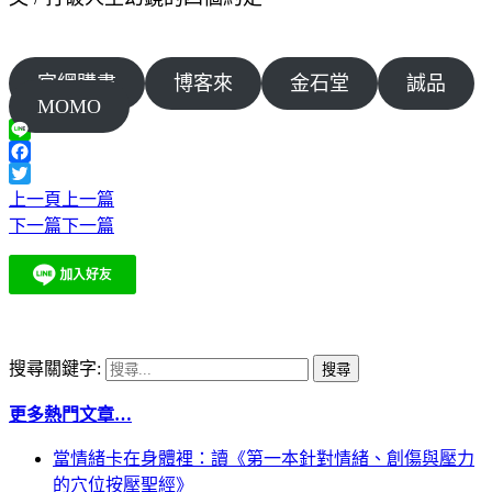
官網購書
博客來
金石堂
誠品
MOMO
Line
Facebook
Twitter
上一頁
上一篇
下一篇
下一篇
搜尋關鍵字:
更多熱門文章…
當情緒卡在身體裡：讀《第一本針對情緒、創傷與壓力
的穴位按壓聖經》