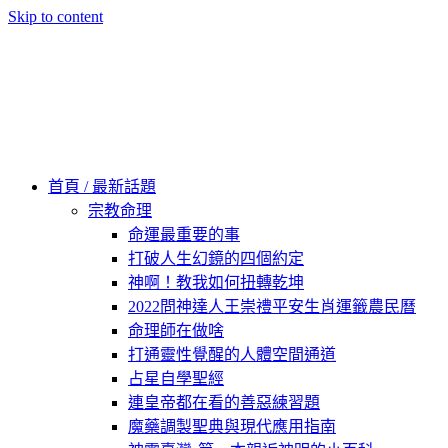
Skip to content
60秒看新世界
柿子文化
首頁 / 最新話題
宗教命理
命運最重要的事
打破人生幻鏡的四個約定
神啊！教我如何扭轉乾坤
2022問神達人王崇禮平安生肖運籤農民曆
命理師在做啥
打通靈性覺醒的人體空間通道
占星自學聖經
連皇帝都在看的善惡練習題
魔藥調製聖典與現代應用指南