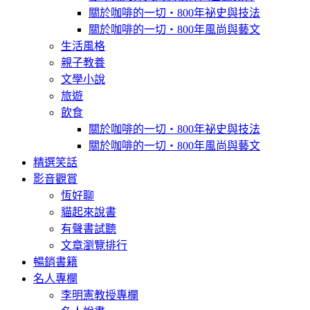
關於咖啡的一切‧800年祕史與技法
關於咖啡的一切‧800年風尚與藝文
生活風格
親子教養
文學小說
旅遊
飲食
關於咖啡的一切‧800年祕史與技法
關於咖啡的一切‧800年風尚與藝文
精選笑話
影音觀賞
恆好聊
貓起來說書
有聲書試聽
文章瀏覽排行
暢銷書籍
名人專欄
李明憲教授專欄