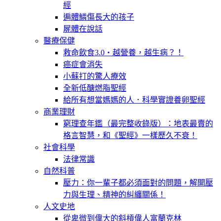
經
遍體鱗傷長大的孩子
屍體在說話
醫療保健
救命飲食3.0‧越營養，越生病？！
癌症會消失
小蘇打的驚人療效
全新低醣燃脂聖經
給所有想當媽媽的人．科學實證養卵聖經
商業理財
窮理查年鑑（最完整收錄版）：地表最賣的
格言智慧，和《聖經》一樣歷久不衰！
社會科學
法律常識
自然科普
壓力：你一輩子都必須面對的問題，解開壓
力與生理、精神的糾纏關係！
人文史地
從卑微到偉大的斜槓偉人富蘭克林