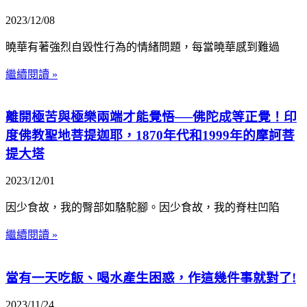
2023/12/08
曉華有著強烈自毀性行為的情緒問題，每當曉華感到難過
繼續閱讀 »
離開極苦與極樂兩端才能覺悟──佛陀成等正覺！印
度佛教聖地菩提迦耶，1870年代和1999年的摩訶菩
提大塔
2023/12/01
因少食故，我的臀部如駱駝腳。因少食故，我的脊柱凹陷
繼續閱讀 »
當有一天吃飯、喝水產生困惑，作這幾件事就對了!
2023/11/24