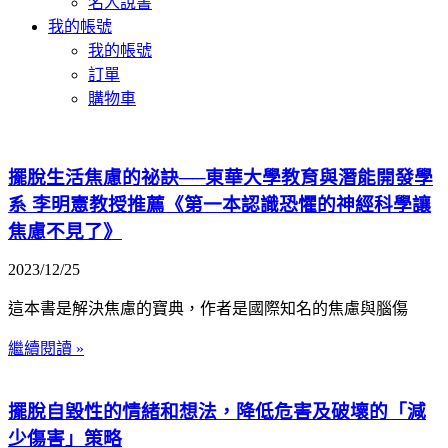
名人說書
我的帳號
我的帳號
訂單
購物車
擺脫生活焦慮的祕訣──東華大學教育與潛能開發學
系 李明憲教授推薦《第一本認識恐懼的神經科學讓
焦慮不見了》
2023/12/25
這本書是解決焦慮的寶典，作者是國際知名的焦慮與腦傷
繼續閱讀 »
擺脫自毀性的情緒和想法，降低危害及破壞的「減
少傷害」策略