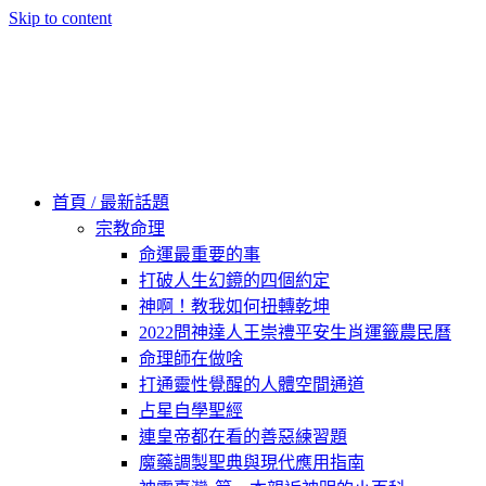
Skip to content
60秒看新世界
柿子文化
首頁 / 最新話題
宗教命理
命運最重要的事
打破人生幻鏡的四個約定
神啊！教我如何扭轉乾坤
2022問神達人王崇禮平安生肖運籤農民曆
命理師在做啥
打通靈性覺醒的人體空間通道
占星自學聖經
連皇帝都在看的善惡練習題
魔藥調製聖典與現代應用指南