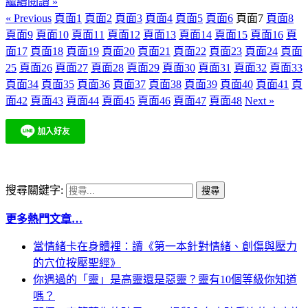
繼續閱讀 »
« Previous
頁面
1
頁面
2
頁面
3
頁面
4
頁面
5
頁面
6
頁面
7
頁面
8
頁面
9
頁面
10
頁面
11
頁面
12
頁面
13
頁面
14
頁面
15
頁面
16
頁
面
17
頁面
18
頁面
19
頁面
20
頁面
21
頁面
22
頁面
23
頁面
24
頁面
25
頁面
26
頁面
27
頁面
28
頁面
29
頁面
30
頁面
31
頁面
32
頁面
33
頁面
34
頁面
35
頁面
36
頁面
37
頁面
38
頁面
39
頁面
40
頁面
41
頁
面
42
頁面
43
頁面
44
頁面
45
頁面
46
頁面
47
頁面
48
Next »
搜尋關鍵字:
更多熱門文章…
當情緒卡在身體裡：讀《第一本針對情緒、創傷與壓力
的穴位按壓聖經》
你遇過的「靈」是高靈還是惡靈？靈有10個等級你知道
嗎？