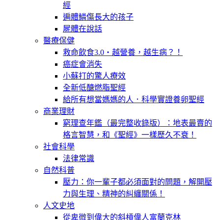
經
遍體鱗傷長大的孩子
屍體在說話
醫療保健
救命飲食3.0‧越營養，越生病？！
癌症會消失
小蘇打的驚人療效
全新低醣燃脂聖經
給所有想當媽媽的人．科學實證養卵聖經
商業理財
窮理查年鑑（最完整收錄版）：地表最賣的
格言智慧，和《聖經》一樣歷久不衰！
社會科學
法律常識
自然科普
壓力：你一輩子都必須面對的問題，解開壓
力與生理、精神的糾纏關係！
人文史地
從卑微到偉大的斜槓偉人富蘭克林