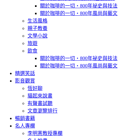
關於咖啡的一切‧800年祕史與技法
關於咖啡的一切‧800年風尚與藝文
生活風格
親子教養
文學小說
旅遊
飲食
關於咖啡的一切‧800年祕史與技法
關於咖啡的一切‧800年風尚與藝文
精選笑話
影音觀賞
恆好聊
貓起來說書
有聲書試聽
文章瀏覽排行
暢銷書籍
名人專欄
李明憲教授專欄