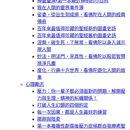
神靈臺灣•第一本親近神明的小百科
我在人間的靈界事件簿
娑婆，從出生到成道，看佛陀在人間的經典
傳奇
百年來最值得珍藏的聖經新約圖畫史詩
百年來最值得珍藏的聖經舊約圖畫史詩
涅槃，破生死，了無常，看佛陀以身入滅示
現人間
妙法，明法門，見真性，看佛陀以般若智慧
滌淨凡塵
度化，行遍十方世界，看佛陀遊化人間的故
事
心理勵志
壓力：你一輩子都必須面對的問題，解開壓
力與生理、精神的糾纏關係！
打破人生幻鏡的四個約定
每一次因果，都是人生最好的練習
陽剛與陰柔
第一本複雜性創傷後壓力症候群自我療癒聖