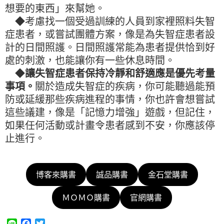
想要的東西」來幫她。
◆考慮找一個受過訓練的人員到家裡照料失智
症患者，或嘗試團體方案，像是為失智症患者設
計的日間照護。日間照護常能為患者提供恰到好
處的刺激，也能讓你有一些休息時間。
◆
讓失智症患者保持冷靜和舒適應是優先考量
事項。
關於造成失智症的疾病，你可能聽過能預
防或延緩那些疾病進程的事情，你也許會想嘗試
這些議建，像是「記憶力增強」遊戲，但記住，
如果任何活動或計畫令患者感到不安，你應該停
止進行。
博客來購書
誠品購書
金石堂購書
ＭＯＭＯ購書
官網購書
L
F
T