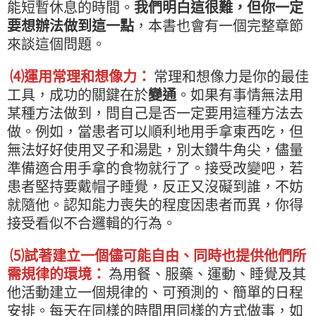
能短暫休息的時間。
我們明白這很難，但你一定
要想辦法做到這一點
，本書也會有一個完整章節
來談這個問題。
⑷運用常理和想像力：
常理和想像力是你的最佳
工具，成功的關鍵在於
變通
。如果有事情無法用
某種方法做到，問自己是否一定要用這種方法去
做。例如，當患者可以順利地用手拿東西吃，但
無法好好使用叉子和湯匙，別太鑽牛角尖，儘量
準備適合用手拿的食物就行了。接受改變吧，若
患者堅持要戴帽子睡覺，反正又沒礙到誰，不妨
就隨他。認知能力喪失的程度因患者而異，你得
接受看似不合邏輯的行為。
⑸試著建立一個儘可能自由、同時也提供他們所
需規律的環境：
為用餐、服藥、運動、睡覺及其
他活動建立一個規律的、可預測的、簡單的日程
安排。每天在同樣的時間用同樣的方式做事，如