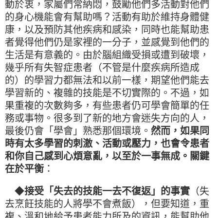
動於衷，家屬們常納悶，鼓勵他們多活動對他們
的身心機能會有幫助嗎？活動有助於維持身體健
康，以及預防其他疾病和感染，同時也能幫助患
者覺得他們仍是家裡的一分子，並感覺到他們的
生活是有意義的。由於腦組織受損或遭到破壞，
幾乎所有失智症患者（不管是什麼疾病所造成
的）的學習力都無法和以前一樣，期望他們能去
學習新的、複雜的技能是不切實際的。不過，如
果重複的次數夠多，有些患者仍可學會簡單的任
務或事物。很多到了新的地方會迷失方向的人，
最後仍會「學會」熟悉那個環境。
然而，如果同
時有太多學習的刺激、活動或壓力，也會令患者
和你自己感到心煩意亂，以至於一事無成。關鍵
在於平衡
：
◆
接受「失去的技能一去不復返」的事實
（失
去烹飪技能的人將學不會煮飯），但要知道，重
複、溫和地給予患者能力所及的資訊，能幫助他