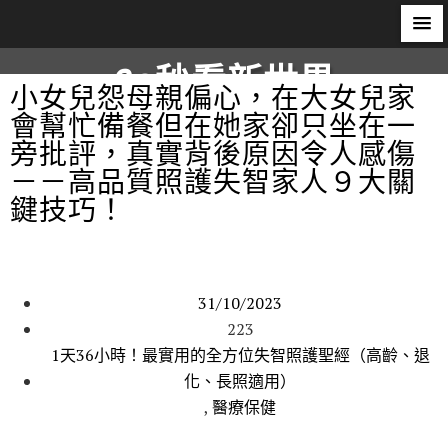
60秒看新世界
小女兒怨母親偏心，在大女兒家
會幫忙備餐但在她家卻只坐在一
柿子文化
旁批評，真實背後原因令人感傷
－－高品質照護失智家人９大關
鍵技巧！
31/10/2023
223
1天36小時！最實用的全方位失智照護聖經（高齡、退
化、長照適用）
,
醫療保健