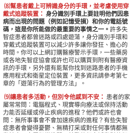
⑻幫患者戴上可辨識身分的手環，並考慮使用穿
戴式追蹤裝置：
身分識別手環上要註明他們因患
病而出現的問題（例如記憶受損）和你的電話號
碼，這是你所能做的最重要的事情之一。
許多失
智症患者都曾迷路或四處遊蕩，身分識別手環和
穿戴式追蹤裝置可以減少許多讓你發狂、擔心的
時間。你可以上網訂購醫療警示手環，一些藥房
或各地失智症協會或許也可以購買到附有醫療資
訊的手環，另外還有能幫你找到迷路患者的手機
應用程式和衛星定位裝置，更多資訊請參考第七
章的「遊蕩行為的管理方法」。
⑼讓患者多活動，但別令他感到不安：
患者的家
屬常常問：電腦程式、現實導向療法或保持活動
力能否延緩或停止疾病的進程？他們或許也會
問：無所事事會不會加速疾病的進程？有些失智
症患者會變得憂鬱、無精打采或對任何事情都無