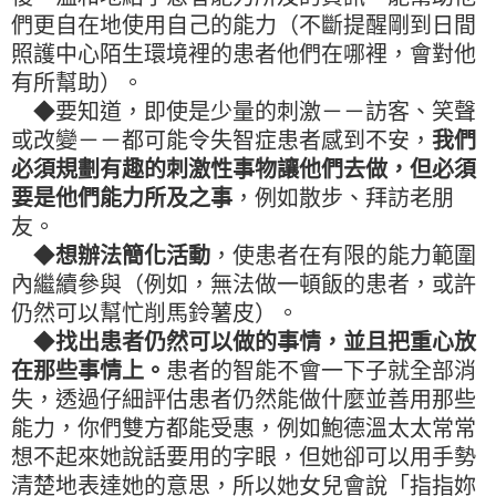
們更自在地使用自己的能力（不斷提醒剛到日間
照護中心陌生環境裡的患者他們在哪裡，會對他
有所幫助）。
◆要知道，即使是少量的刺激－－訪客、笑聲
或改變－－都可能令失智症患者感到不安，
我們
必須規劃有趣的刺激性事物讓他們去做，但必須
要是他們能力所及之事
，例如散步、拜訪老朋
友。
◆
想辦法簡化活動
，使患者在有限的能力範圍
內繼續參與（例如，無法做一頓飯的患者，或許
仍然可以幫忙削馬鈴薯皮）。
◆
找出患者仍然可以做的事情，並且把重心放
在那些事情上。
患者的智能不會一下子就全部消
失，透過仔細評估患者仍然能做什麼並善用那些
能力，你們雙方都能受惠，例如鮑德溫太太常常
想不起來她說話要用的字眼，但她卻可以用手勢
清楚地表達她的意思，所以她女兒會說「指指妳