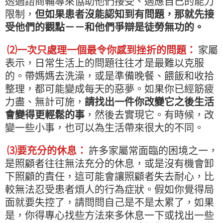
透過諮商輔導來協助他們接受、適應自己的能力
限制，
但如果患者沒能認知到有問題，那就先接
受他們的觀點－－和他們爭辯是徒勞無功的。
⑵一次只處理一個最令你感到挫折的問題：
家屬
表示，日常生活上的問題往往才是最難以克服
的。帶媽媽去洗澡，或是準備晚餐、餵飯和收拾
整理，都可能變成每天的惡夢。如果你已經筋疲
力盡、無計可施，
請找出一件你改變它之後生活
會變得更輕鬆的事
，然後去實現它。有時候，改
變一些小事，也可以為生活帶來很大的不同。
⑶要充分的休息：
許多家屬常面臨的困境之一，
是照顧者往往無法充分的休息，或是沒有機會卸
下照顧的責任，這可能會讓照顧者失去耐心，比
較無法忍受患者煩人的行為症狀。假如你覺得局
面就要失控了，請問問自己是不是太累了，如果
是，你得專心找些方法來多休息一下或找出一些