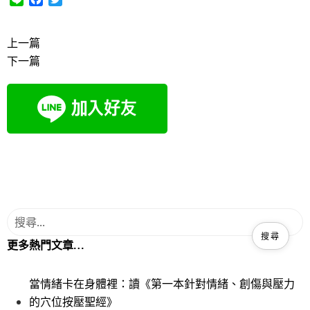
i
a
w
n
c
i
e
e
t
上一篇
b
t
下一篇
o
e
o
r
k
更多熱門文章…
當情緒卡在身體裡：讀《第一本針對情緒、創傷與壓力
的穴位按壓聖經》