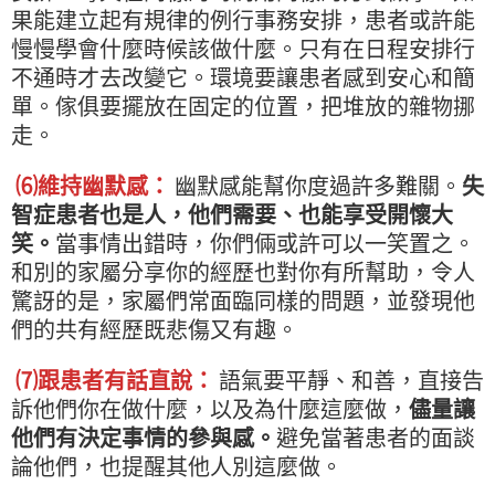
果能建立起有規律的例行事務安排，患者或許能
慢慢學會什麼時候該做什麼。只有在日程安排行
不通時才去改變它。環境要讓患者感到安心和簡
單。傢俱要擺放在固定的位置，把堆放的雜物挪
走。
⑹維持幽默感：
幽默感能幫你度過許多難關。
失
智症患者也是人，他們需要、也能享受開懷大
笑。
當事情出錯時，你們倆或許可以一笑置之。
和別的家屬分享你的經歷也對你有所幫助，令人
驚訝的是，家屬們常面臨同樣的問題，並發現他
們的共有經歷既悲傷又有趣。
⑺跟患者有話直說：
語氣要平靜、和善，直接告
訴他們你在做什麼，以及為什麼這麼做，
儘量讓
他們有決定事情的參與感。
避免當著患者的面談
論他們，也提醒其他人別這麼做。