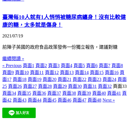
臺灣每10人就有1人悄悄被糖尿病纏身！沒有比較健
康的糖，太多就是傷身！
2021/07/19
前陣子英國的政府食品政策發佈一份獨立報告，建議對糖
繼續閱讀 »
« Previous
頁面
1
頁面
2
頁面
3
頁面
4
頁面
5
頁面
6
頁面
7
頁面
8
頁面
9
頁面
10
頁面
11
頁面
12
頁面
13
頁面
14
頁面
15
頁面
16
頁
面
17
頁面
18
頁面
19
頁面
20
頁面
21
頁面
22
頁面
23
頁面
24
頁面
25
頁面
26
頁面
27
頁面
28
頁面
29
頁面
30
頁面
31
頁面
32
頁面
33
頁面
34
頁面
35
頁面
36
頁面
37
頁面
38
頁面
39
頁面
40
頁面
41
頁
面
42
頁面
43
頁面
44
頁面
45
頁面
46
頁面
47
頁面
48
Next »