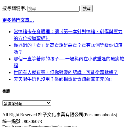
搜尋關鍵字:
更多熱門文章…
當情緒卡在身體裡：讀《第一本針對情緒、創傷與壓力
的穴位按壓聖經》
你遇過的「靈」是高靈還是惡靈？靈有10個等級你知道
嗎？
那個一直等著你的孩子──一場與內在小孩重逢的療癒旅
程
世間有人就有靈，但你對靈的認識，可能從頭就錯了
天天喝牛奶也沒用？醫師揭露骨質疏鬆真正元凶!!
書籍
All Right Reserved 柿子文化事業有限公司(Persimmonbooks)
統一編號 : 80306073
Email: service@persimmonbooks.com.tw