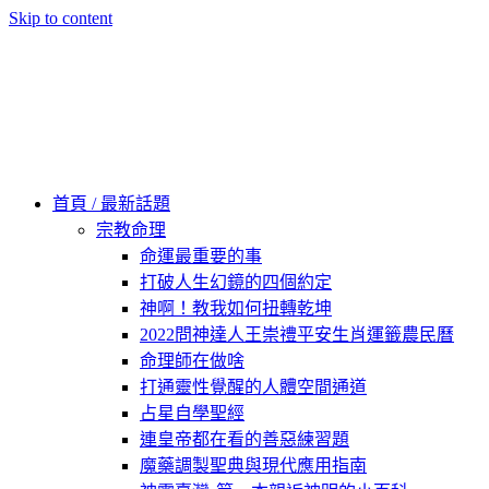
Skip to content
60秒看新世界
柿子文化
首頁 / 最新話題
宗教命理
命運最重要的事
打破人生幻鏡的四個約定
神啊！教我如何扭轉乾坤
2022問神達人王崇禮平安生肖運籤農民曆
命理師在做啥
打通靈性覺醒的人體空間通道
占星自學聖經
連皇帝都在看的善惡練習題
魔藥調製聖典與現代應用指南