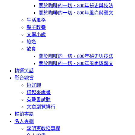
關於咖啡的一切‧800年祕史與技法
關於咖啡的一切‧800年風尚與藝文
生活風格
親子教養
文學小說
旅遊
飲食
關於咖啡的一切‧800年祕史與技法
關於咖啡的一切‧800年風尚與藝文
精選笑話
影音觀賞
恆好聊
貓起來說書
有聲書試聽
文章瀏覽排行
暢銷書籍
名人專欄
李明憲教授專欄