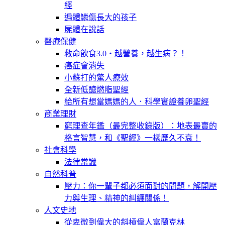
經
遍體鱗傷長大的孩子
屍體在說話
醫療保健
救命飲食3.0‧越營養，越生病？！
癌症會消失
小蘇打的驚人療效
全新低醣燃脂聖經
給所有想當媽媽的人．科學實證養卵聖經
商業理財
窮理查年鑑（最完整收錄版）：地表最賣的
格言智慧，和《聖經》一樣歷久不衰！
社會科學
法律常識
自然科普
壓力：你一輩子都必須面對的問題，解開壓
力與生理、精神的糾纏關係！
人文史地
從卑微到偉大的斜槓偉人富蘭克林