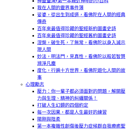
神靈臺灣•第一本親近神明的小百科
我在人間的靈界事件簿
娑婆，從出生到成道，看佛陀在人間的經典
傳奇
百年來最值得珍藏的聖經新約圖畫史詩
百年來最值得珍藏的聖經舊約圖畫史詩
涅槃，破生死，了無常，看佛陀以身入滅示
現人間
妙法，明法門，見真性，看佛陀以般若智慧
滌淨凡塵
度化，行遍十方世界，看佛陀遊化人間的故
事
心理勵志
壓力：你一輩子都必須面對的問題，解開壓
力與生理、精神的糾纏關係！
打破人生幻鏡的四個約定
每一次因果，都是人生最好的練習
陽剛與陰柔
第一本複雜性創傷後壓力症候群自我療癒聖